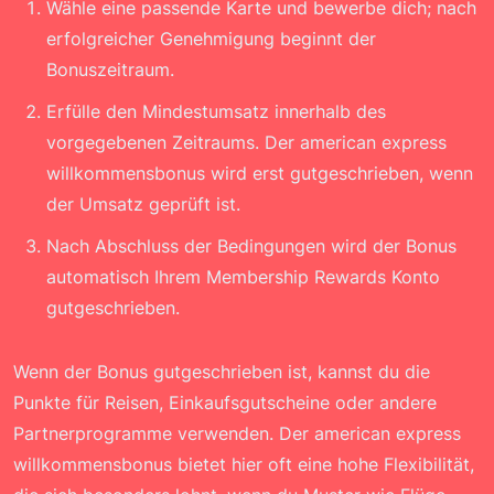
Wähle eine passende Karte und bewerbe dich; nach
erfolgreicher Genehmigung beginnt der
Bonuszeitraum.
Erfülle den Mindestumsatz innerhalb des
vorgegebenen Zeitraums. Der american express
willkommensbonus wird erst gutgeschrieben, wenn
der Umsatz geprüft ist.
Nach Abschluss der Bedingungen wird der Bonus
automatisch Ihrem Membership Rewards Konto
gutgeschrieben.
Wenn der Bonus gutgeschrieben ist, kannst du die
Punkte für Reisen, Einkaufsgutscheine oder andere
Partnerprogramme verwenden. Der american express
willkommensbonus bietet hier oft eine hohe Flexibilität,