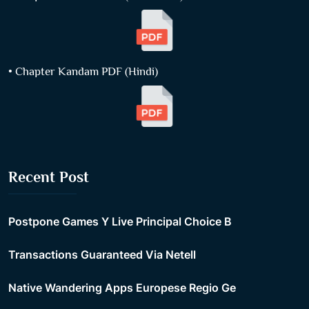
• Chapter Kandam PDF (Hindi)
Recent Post
Postpone Games Y Live Principal Choice B
Transactions Guaranteed Via Netell
Native Wandering Apps Europese Regio Ge