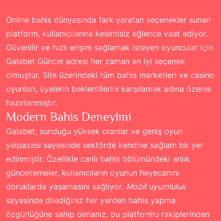
Online bahis dünyasında fark yaratan seçenekler sunan
platform, kullanıcılarına kesintisiz eğlence vaat ediyor.
Güvenilir ve hızlı erişim sağlamak isteyen oyuncular için
Galabet Güncel
adresi her zaman en iyi seçenek
olmuştur. Site üzerindeki tüm bahis marketleri ve casino
oyunları, üyelerin beklentilerini karşılamak adına özenle
hazırlanmıştır.
Modern Bahis Deneyimi
Galabet, sunduğu yüksek oranlar ve geniş oyun
yelpazesi sayesinde sektörde kendine sağlam bir yer
edinmiştir. Özellikle canlı bahis bölümündeki anlık
güncellemeler, kullanıcıların oyunun heyecanını
doruklarda yaşamasını sağlıyor.
Mobil uyumluluk
sayesinde dilediğiniz her yerden bahis yapma
özgürlüğüne sahip olmanız, bu platformu rakiplerinden