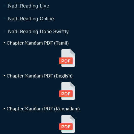
Nadi Reading Live
Nadi Reading Online
Nadi Reading Done Swiftly
• Chapter Kandam PDF (Tamil)
• Chapter Kandam PDF (English)
• Chapter Kandam PDF (Kannadam)