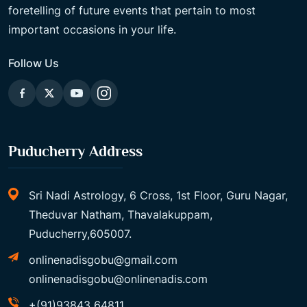
foretelling of future events that pertain to most
important occasions in your life.
Follow Us
Puducherry Address
Sri Nadi Astrology, 6 Cross, 1st Floor, Guru Nagar,
Theduvar Natham, Thavalakuppam,
Puducherry,605007.
onlinenadisgobu@gmail.com
onlinenadisgobu@onlinenadis.com
+(91)93843 64811