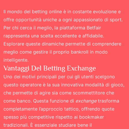
Il mondo del betting online è in costante evoluzione e
offre opportunità uniche a ogni appassionato di sport.
Per chi cerca il meglio, la piattaforma
Betfair
rappresenta una scelta eccellente e affidabile.
Esplorare queste dinamiche permette di comprendere
meglio come gestire il proprio bankroll in modo
intelligente.
Vantaggi Del Betting Exchange
Uno dei motivi principali per cui gli utenti scelgono
questo operatore è la sua innovativa modalità di gioco,
che permette di agire sia come scommettitore che
come banco. Questa funzione di
exchange
trasforma
completamente l’approccio tattico, offrendo quote
spesso più competitive rispetto ai bookmaker
tradizionali. È essenziale studiare bene il