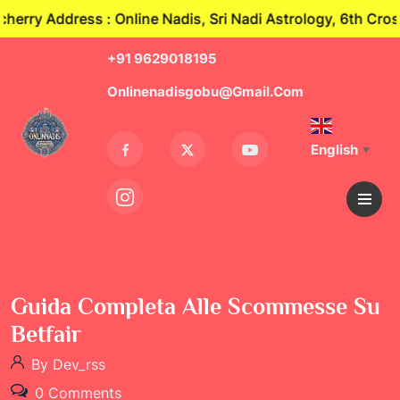
rry Address : Online Nadis, Sri Nadi Astrology, 6th Cro
+91 9629018195
Onlinenadisgobu@gmail.com
English
▼
Guida Completa Alle Scommesse Su
Betfair
By Dev_rss
0 Comments