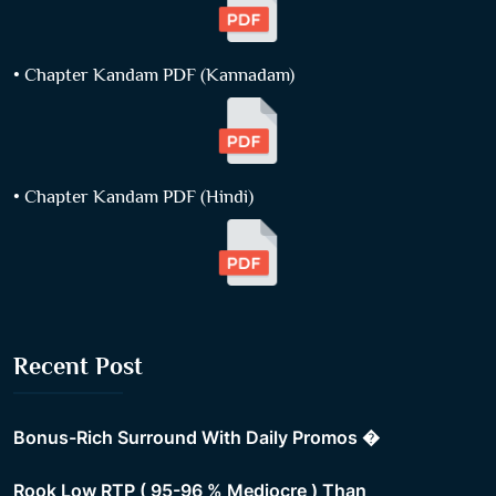
• Chapter Kandam PDF (Kannadam)
• Chapter Kandam PDF (Hindi)
Recent Post
Bonus-Rich Surround With Daily Promos �
Rook Low RTP ( 95-96 % Mediocre ) Than