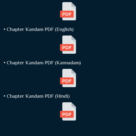
• Chapter Kandam PDF (English)
• Chapter Kandam PDF (Kannadam)
• Chapter Kandam PDF (Hindi)