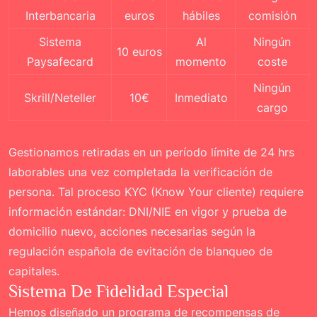
Interbancaria
euros
hábiles
comisión
Sistema
Al
Ningún
10 euros
Paysafecard
momento
coste
Ningún
Skrill/Neteller
10€
Inmediato
cargo
Gestionamos retiradas en un período límite de 24 hrs
laborables una vez completada la verificación de
persona. Tal proceso KYC (Know Your cliente) requiere
información estándar: DNI/NIE en vigor y prueba de
domicilio nuevo, acciones necesarias según la
regulación española de evitación de blanqueo de
capitales.
Sistema De Fidelidad Especial
Hemos diseñado un programa de recompensas de