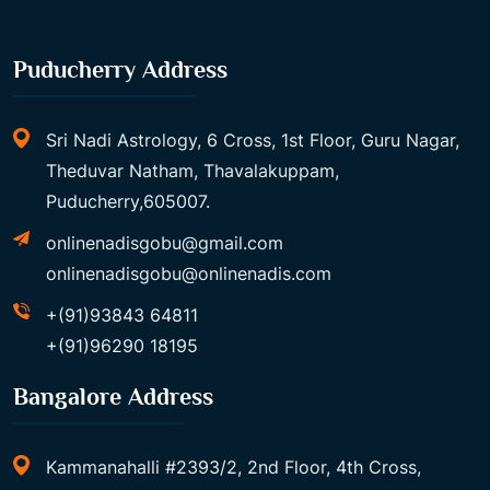
Puducherry Address
Sri Nadi Astrology, 6 Cross, 1st Floor, Guru Nagar,
Theduvar Natham, Thavalakuppam,
Puducherry,605007.
onlinenadisgobu@gmail.com
onlinenadisgobu@onlinenadis.com
+(91)93843 64811
+(91)96290 18195
Bangalore Address
Kammanahalli #2393/2, 2nd Floor, 4th Cross,