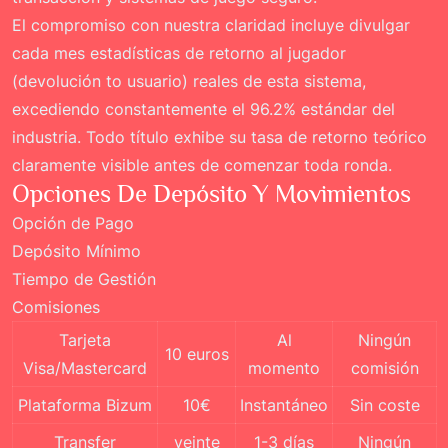
El compromiso con nuestra claridad incluye divulgar
cada mes estadísticas de retorno al jugador
(devolución to usuario) reales de esta sistema,
excediendo constantemente el 96.2% estándar del
industria. Todo título exhibe su tasa de retorno teórico
claramente visible antes de comenzar toda ronda.
Opciones De Depósito Y Movimientos
Opción de Pago
Depósito Mínimo
Tiempo de Gestión
Comisiones
Tarjeta
Al
Ningún
10 euros
Visa/Mastercard
momento
comisión
Plataforma Bizum
10€
Instantáneo
Sin coste
Transfer
veinte
1-3 días
Ningún