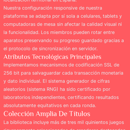
Nuestra configuración responsive de nuestra
plataforma se adapta por sí sola a celulares, tablets y
computadoras de mesa sin afectar la calidad visual ni
la funcionalidad. Los miembros pueden rotar entre
aparatos preservando su progreso guardado gracias a
el protocolo de sincronización en servidor.
Atributos Tecnológicas Principales
Implementamos mecanismos de codificación SSL de
256 bit para salvaguardar cada transacción monetaria
y dato individual. El sistema generador de cifras
aleatorios (sistema RNG) ha sido certificado por
laboratorios independientes, certificando resultados
absolutamente equitativos en cada ronda.
Colección Amplia De Títulos
La biblioteca incluye más de tres mil quinientos juegos