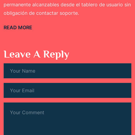
permanente alcanzables desde el tablero de usuario sin
obligación de contactar soporte.
READ MORE
Leave A Reply