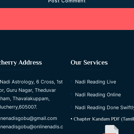
herry Address
Our Services
 Nadi Astrology, 6 Cross, 1st
Nadi Reading Live
or, Guru Nagar, Theduvar
Nadi Reading Online
ham, Thavalakuppam,
ucherry,605007.
Nadi Reading Done Swiftl
inenadisgobu@gmail.com
• Chapter Kandam PDF (Tamil
inenadisgobu@onlinenadis.c