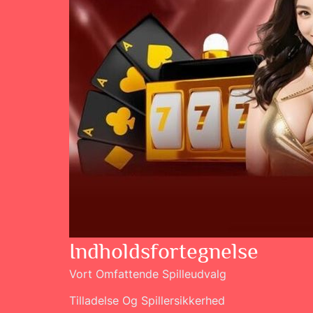
Indholdsfortegnelse
Vort Omfattende Spilleudvalg
Tilladelse Og Spillersikkerhed