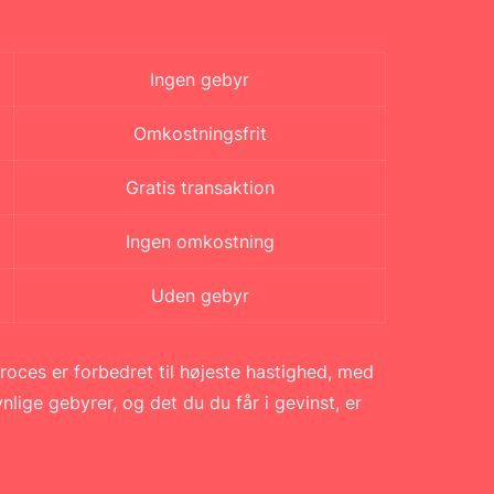
Ingen gebyr
Omkostningsfrit
Gratis transaktion
Ingen omkostning
Uden gebyr
roces er forbedret til højeste hastighed, med
lige gebyrer, og det du du får i gevinst, er