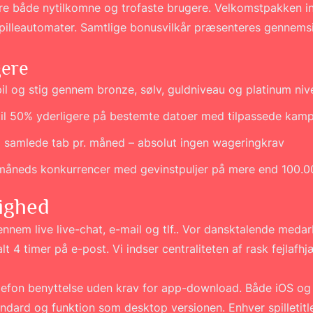
miere både nytilkomne og trofaste brugere. Velkomstpakken
e spilleautomater. Samtlige bonusvilkår præsenteres gennem
gere
pil og stig gennem bronze, sølv, guldniveau og platinum ni
il 50% yderligere på bestemte datoer med tilpassede kampa
 samlede tab pr. måned – absolut ingen wageringkrav
 måneds konkurrencer med gevinstpuljer på mere end 100.0
ighed
nem live live-chat, e-mail og tlf.. Vor dansktalende medar
t 4 timer på e-post. Vi indser centraliteten af rask fejlafhj
ltelefon benyttelse uden krav for app-download. Både iOS o
ndard og funktion som desktop versionen. Enhver spilletitle