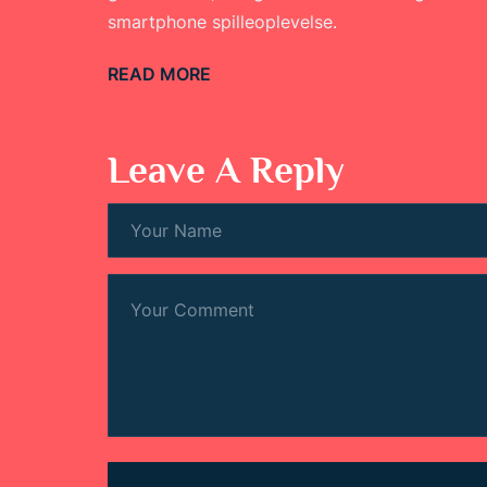
smartphone spilleoplevelse.
READ MORE
Leave A Reply