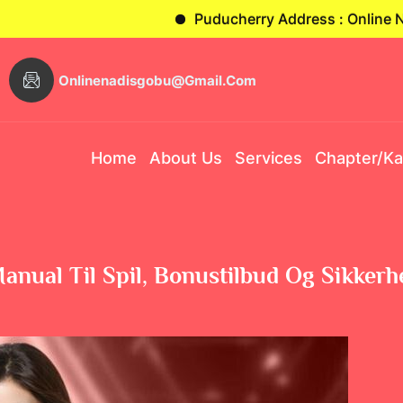
Puducherry Address : Online Nadis, Sr
Onlinenadisgobu@gmail.com
Home
About Us
Services
Chapter/K
nual Til Spil, Bonustilbud Og Sikkerh