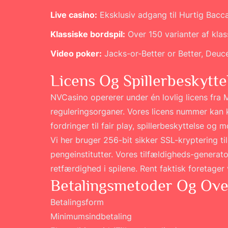
Live casino:
Eksklusiv adgang til Hurtig Bacc
Klassiske bordspil:
Over 150 varianter af kla
Video poker:
Jacks-or-Better or Better, Deuc
Licens Og Spillerbeskytte
NVCasino opererer under én lovlig licens fra
reguleringsorganer. Vores licens nummer kan k
fordringer til fair play, spillerbeskyttelse o
Vi her bruger 256-bit sikker SSL-kryptering ti
pengeinstitutter. Vores tilfældigheds-generato
retfærdighed i spilene. Rent faktisk foretage
Betalingsmetoder Og Ove
Betalingsform
Minimumsindbetaling