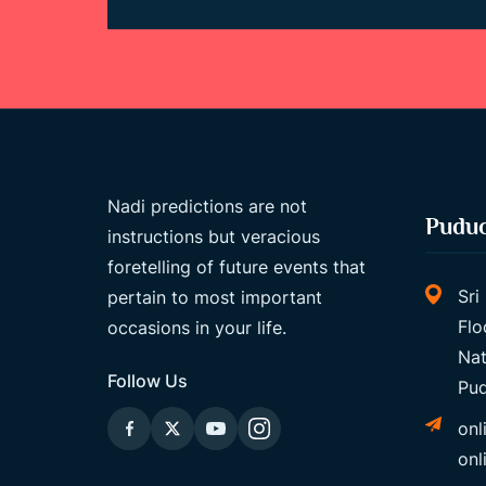
Nadi predictions are not
Puduc
instructions but veracious
foretelling of future events that
Sri
pertain to most important
Flo
occasions in your life.
Nat
Follow Us
Pud
onl
onl