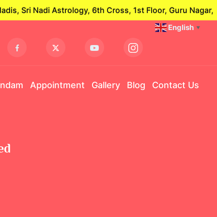
i Nadi Astrology, 6th Cross, 1st Floor, Guru Nagar, The
English
▼
andam
Appointment
Gallery
Blog
Contact Us
ed