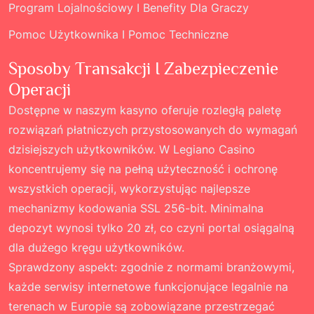
Program Lojalnościowy I Benefity Dla Graczy
Pomoc Użytkownika I Pomoc Techniczne
Sposoby Transakcji I Zabezpieczenie
Operacji
Dostępne w naszym kasyno oferuje rozległą paletę
rozwiązań płatniczych przystosowanych do wymagań
dzisiejszych użytkowników. W
Legiano Casino
koncentrujemy się na pełną użyteczność i ochronę
wszystkich operacji, wykorzystując najlepsze
mechanizmy kodowania SSL 256-bit. Minimalna
depozyt wynosi tylko 20 zł, co czyni portal osiągalną
dla dużego kręgu użytkowników.
Sprawdzony aspekt: zgodnie z normami branżowymi,
każde serwisy internetowe funkcjonujące legalnie na
terenach w Europie są zobowiązane przestrzegać