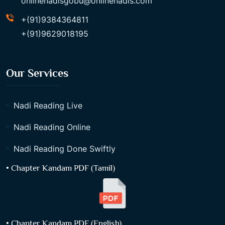
onlinenadisgobu@onlinenadis.com
+(91)9384364811
+(91)9629018195
Our Services
Nadi Reading Live
Nadi Reading Online
Nadi Reading Done Swiftly
• Chapter Kandam PDF (Tamil)
• Chapter Kandam PDF (English)