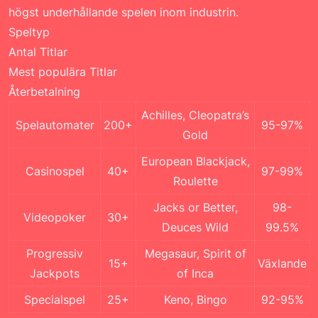
högst underhållande spelen inom industrin.
Speltyp
Antal Titlar
Mest populära Titlar
Återbetalning
Achilles, Cleopatra’s
Spelautomater
200+
95-97%
Gold
European Blackjack,
Casinospel
40+
97-99%
Roulette
Jacks or Better,
98-
Videopoker
30+
Deuces Wild
99.5%
Progressiv
Megasaur, Spirit of
15+
Växlande
Jackpots
of Inca
Specialspel
25+
Keno, Bingo
92-95%