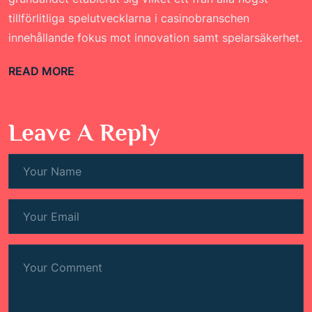
tillförlitliga spelutvecklarna i casinobranschen
innehållande fokus mot innovation samt spelarsäkerhet.
READ MORE
Leave A Reply