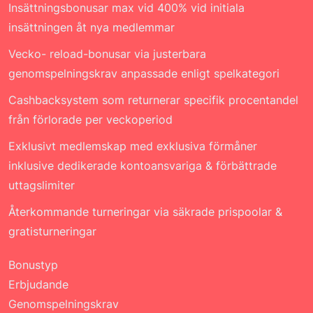
Insättningsbonusar max vid 400% vid initiala
insättningen åt nya medlemmar
Vecko- reload-bonusar via justerbara
genomspelningskrav anpassade enligt spelkategori
Cashbacksystem som returnerar specifik procentandel
från förlorade per veckoperiod
Exklusivt medlemskap med exklusiva förmåner
inklusive dedikerade kontoansvariga & förbättrade
uttagslimiter
Återkommande turneringar via säkrade prispoolar &
gratisturneringar
Bonustyp
Erbjudande
Genomspelningskrav