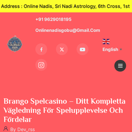
ss : Online Nadis, Sri Nadi Astrology, 6th Cross, 1st F
+91 9629018195
Onlinenadisgobu@gmail.com
English
▼
Brango Spelcasino – Ditt Kompletta
Vägledning För Spelupplevelse Och
Fördelar
By Dev_rss