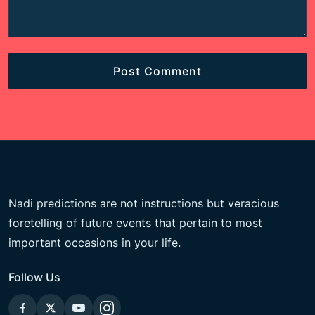
Nadi predictions are not instructions but veracious
foretelling of future events that pertain to most
important occasions in your life.
Follow Us