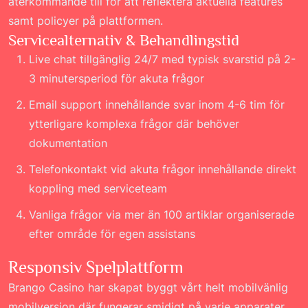
återkommande till för att reflektera aktuella features
samt policyer på plattformen.
Servicealternativ & Behandlingstid
Live chat tillgänglig 24/7 med typisk svarstid på 2-
3 minutersperiod för akuta frågor
Email support innehållande svar inom 4-6 tim för
ytterligare komplexa frågor där behöver
dokumentation
Telefonkontakt vid akuta frågor innehållande direkt
koppling med serviceteam
Vanliga frågor via mer än 100 artiklar organiserade
efter område för egen assistans
Responsiv Spelplattform
Brango Casino har skapat byggt vårt helt mobilvänlig
mobilversion där fungerar smidigt på varje apparater,