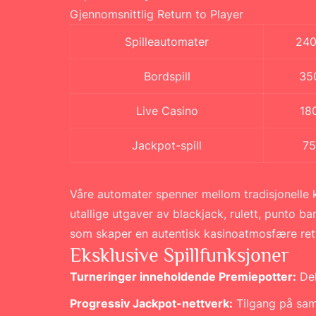
Gjennomsnittlig Return to Player
Spilleautomater
24
Bordspill
35
Live Casino
18
Jackpot-spill
7
Våre automater spenner mellom tradisjonelle k
utallige utgaver av blackjack, rulett, punto b
som skaper en autentisk kasinoatmosfære ret
Eksklusive Spillfunksjoner
Turneringer inneholdende Premiepotter:
Del
Progressiv Jackpot-nettverk:
Tilgang på sam