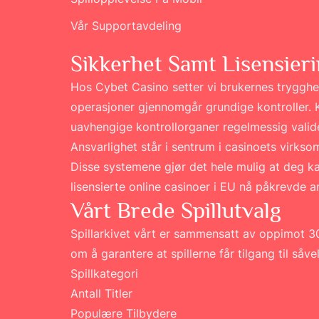
Vår Supportavdeling
Sikkerhet Samt Lisensier
Hos Cybet Casino setter vi brukernes trygghet
operasjoner gjennomgår grundige kontroller. 
uavhengige kontrollorganer regelmessig validerer
Ansvarlighet står i sentrum i casinoets virkso
Disse systemene gjør det hele mulig at deg ka
lisensierte online casinoer i EU nå påkrevde 
Vårt Brede Spillutvalg
Spillarkivet vårt er sammensatt av oppimot 30
om å garantere at spillerne får tilgang til såv
Spillkategori
Antall Titler
Populære Tilbydere