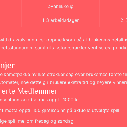
Øyeblikkelig
1-3 arbeidsdager
2-
r withdrawals, men ver oppmerksom på at brukerens betalings
etsstandarder, samt uttaksforespørsler verifiseres grundi
njer
elkomstpakke hvilket strekker seg over brukernes første 
tomater, noe dette gir brukere ekstra tid og høyere vinners
trerte Medlemmer
osent innskuddsbonus opptil 1000 kr
 motta opptil 100 gratisspinn på aktuelle utvalgte spill
ige spill mellom fredag og søndag