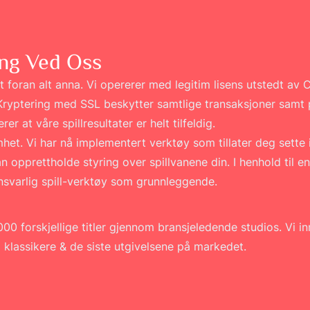
ing Ved Oss
 foran alt anna. Vi opererer med legitim lisens utstedt av
Kryptering med SSL beskytter samtlige transaksjoner samt
 at våre spillresultater er helt tilfeldig.
mhet. Vi har nå implementert verktøy som tillater deg sette
n opprettholde styring over spillvanene din. I henhold til
ansvarlig spill-verktøy som grunnleggende.
00 forskjellige titler gjennom bransjeledende studios. Vi
el klassikere & de siste utgivelsene på markedet.