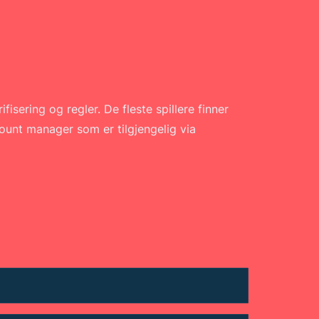
sering og regler. De fleste spillere finner
ount manager som er tilgjengelig via