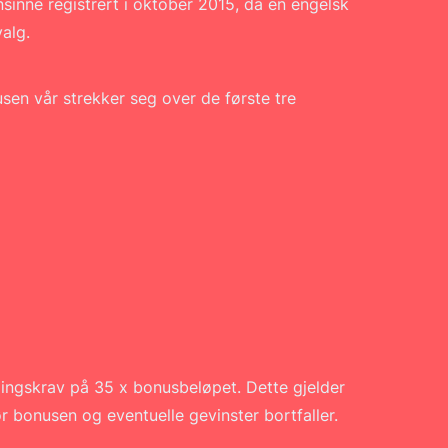
sinne registrert i oktober 2015, da en engelsk
alg.
sen vår strekker seg over de første tre
lingskrav på 35 x bonusbeløpet. Dette gjelder
r bonusen og eventuelle gevinster bortfaller.