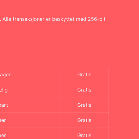
 Alle transaksjoner er beskyttet med 256-bit
dager
Gratis
elig
Gratis
bart
Gratis
mer
Gratis
mer
Gratis