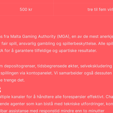
500 kr
tre til fem v
s fra Malta Gaming Authority (MGA), en av de mest anerkjen
or fair spill, ansvarlig gambling og spillerbeskyttelse. Alle
or å garantere tilfeldige og upartiske resultater.
som depositogrenser, tidsbegrensede økter, selvekskludering 
fra spillingen via kontopanelet. Vi samarbeider også dessu
e trenge det.
g
ltiple kanaler for å håndtere alle forespørsler effektivt. C
ende agenter som kan bistå med tekniske utfordringer, kont
elbar assistanse med responstid mindre enn to minutter