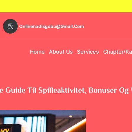
Pudu
Onlinenadisgobu@gmail.com
Home
About Us
Services
Chapter/K
 Guide Til Spilleaktivitet, Bonuser Og 