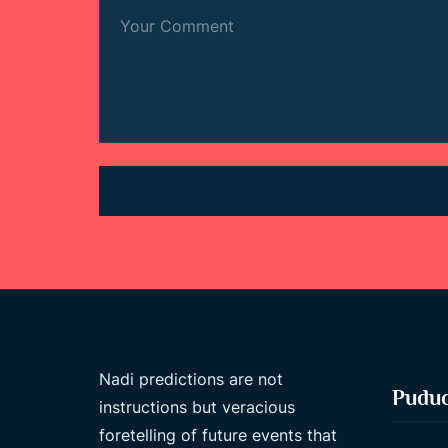
Nadi predictions are not
Puduc
instructions but veracious
foretelling of future events that