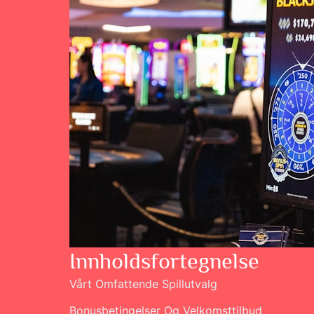
Innholdsfortegnelse
Vårt Omfattende Spillutvalg
Bonusbetingelser Og Velkomsttilbud