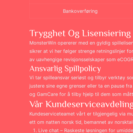
Bankoverføring
Trygghet Og Lisensiering
MonsterWin opererer med en gyldig spillelisen
sikrer at vi her følger strenge retningslinjer f
av uavhengige revisjonsselskaper som eCOGRA f
Ansvarlig Spillpolicy
Vi tar spilleansvar seriøst og tilbyr verktøy 
justere sine egne grenser eller ta en pause 
og GamCare for å tilby hjelp til dem som mått
Vår Kundeserviceavdelin
Kundeserviceteamet vårt er tilgjengelig via mu
ett om natten norsk tid, bemannet av norsktal
Live chat – Raskeste løsningen for umidd