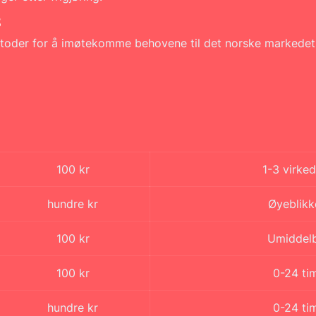
s
etoder for å imøtekomme behovene til det norske markedet.
100 kr
1-3 virke
hundre kr
Øyeblikk
100 kr
Umiddel
100 kr
0-24 ti
hundre kr
0-24 ti