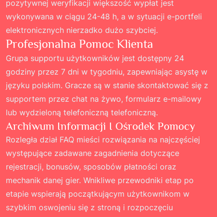
pozytywnej weryfikacji większość wypłat jest
wykonywana w ciągu 24-48 h, a w sytuacji e-portfeli
elektronicznych nierzadko dużo szybciej.
Profesjonalna Pomoc Klienta
Grupa supportu użytkowników jest dostępny 24
godziny przez 7 dni w tygodniu, zapewniając asystę w
języku polskim. Gracze są w stanie skontaktować się z
supportem przez chat na żywo, formularz e-mailowy
lub wydzieloną telefoniczną telefoniczną.
Archiwum Informacji I Ośrodek Pomocy
Rozległa dział FAQ mieści rozwiązania na najczęściej
występujące zadawane zagadnienia dotyczące
rejestracji, bonusów, sposobów płatności oraz
mechanik danej gier. Wnikliwe przewodniki etap po
etapie wspierają początkującym użytkownikom w
szybkim oswojeniu się z stroną i rozpoczęciu