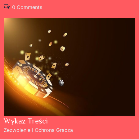
0 Comments
Wykaz Treści
Zezwolenie I Ochrona Gracza