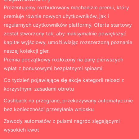
Prezentujemy rozbudowany mechanizm premii, który
premiuje równie nowych użytkowników, jak i
regularnych użytkowników platformy. Oferta startowy
został stworzony tak, aby maksymalnie powiększyć
kapitał wyjściowy, umożliwiając rozszerzoną poznanie
naszej kolekcji gier.
Premia początkowy rozłożony na parę pierwszych
wpłat z bonusowymi bezpłatnymi spinami
Co tydzień pojawiające się akcje kategorii reload z
korzystnymi zasadami obrotu
Cashback na przegrane, przekazywany automatycznie
bez konieczności przesyłania wniosku
Zawody automatów z pulami nagród sięgającymi
wysokich kwot