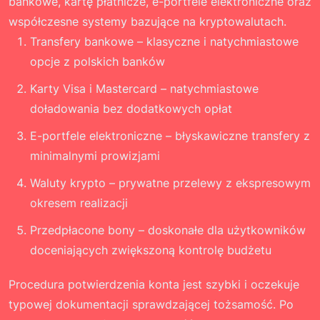
bankowe, kartę płatnicze, e-portfele elektroniczne oraz
współczesne systemy bazujące na kryptowalutach.
Transfery bankowe – klasyczne i natychmiastowe
opcje z polskich banków
Karty Visa i Mastercard – natychmiastowe
doładowania bez dodatkowych opłat
E-portfele elektroniczne – błyskawiczne transfery z
minimalnymi prowizjami
Waluty krypto – prywatne przelewy z ekspresowym
okresem realizacji
Przedpłacone bony – doskonałe dla użytkowników
doceniających zwiększoną kontrolę budżetu
Procedura potwierdzenia konta jest szybki i oczekuje
typowej dokumentacji sprawdzającej tożsamość. Po