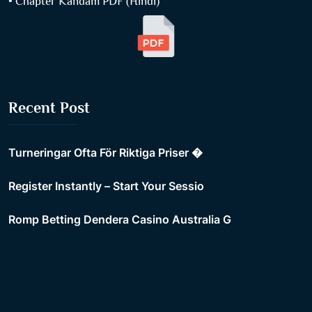
• Chapter Kandam PDF (Hindi)
Recent Post
Turneringar Ofta För Riktiga Priser �
Register Instantly – Start Your Sessio
Romp Betting Dendera Casino Australia G