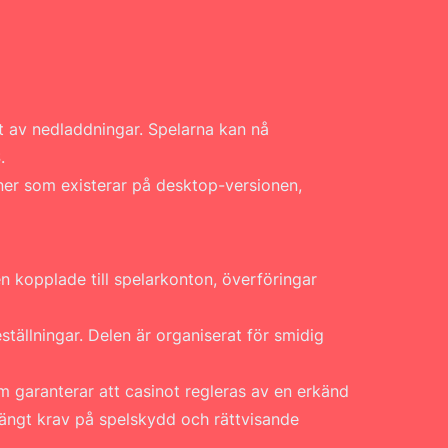
 av nedladdningar. Spelarna kan nå
.
oner som existerar på desktop-versionen,
 kopplade till spelarkonton, överföringar
ställningar. Delen är organiserat för smidig
m garanterar att casinot regleras av en erkänd
ngt krav på spelskydd och rättvisande