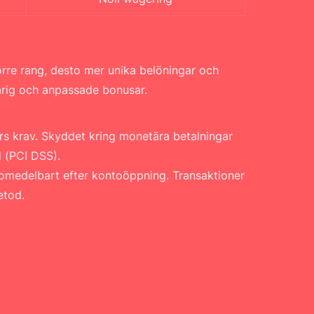
törre rang, desto mer unika belöningar och
arig och anpassade bonusar.
ers krav. Skyddet kring monetära betalningar
 (PCI DSS).
e omedelbart efter kontoöppning. Transaktioner
etod.