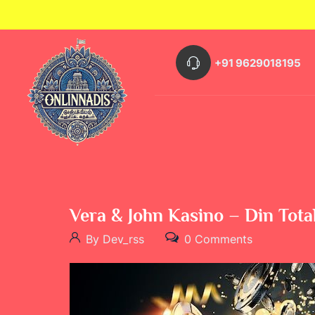
Pu
+91 9629018195
Vera & John Kasino – Din Tota
By Dev_rss
0 Comments