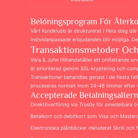
Belöningsprogram För Åter
Vårt Kundklubb är strukturerat i flera steg dä
individanpassade erbjudanden blir möjliga. D
Transaktionsmetoder Och
Vera & John tillhandahåller ett omfattande urv
är prioriterad genom SSL-kryptering och com
Transaktioner behandlas genast i de flesta fa
proceseras normalt inom 24-48 timmar efter v
Accepterade Betalningsaltern
Direktöverföring via Trustly för omedelbara ö
Betalkort och debitkort som Visa och Master
Elektroniska plånböcker inkluderat Skrill och 