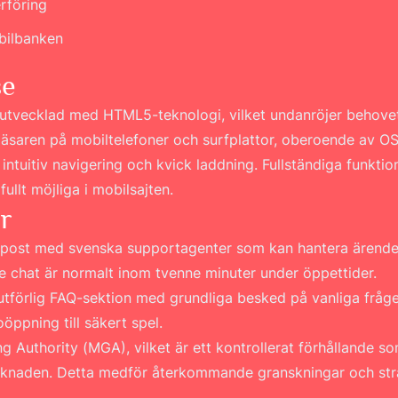
rföring
bilbanken
se
utvecklad med HTML5-teknologi, vilket undanröjer behovet
läsaren på mobiltelefoner och surfplattor, oberoende av OS
intuitiv navigering och kvick laddning. Fullständiga funkti
ullt möjliga i mobilsajten.
r
e-post med svenska supportagenter som kan hantera ärenden
ive chat är normalt inom tvenne minuter under öppettider.
 utförlig FAQ-sektion med grundliga besked på vanliga fråge
ppning till säkert spel.
g Authority (MGA), vilket är ett kontrollerat förhållande so
rknaden. Detta medför återkommande granskningar och strä