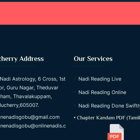
herry Address
Our Services
 Nadi Astrology, 6 Cross, 1st
Nadi Reading Live
or, Guru Nagar, Theduvar
Nadi Reading Online
ham, Thavalakuppam,
ucherry,605007.
Nadi Reading Done Swiftl
inenadisgobu@gmail.com
• Chapter Kandam PDF (Tamil
inenadisgobu@onlinenadis.c