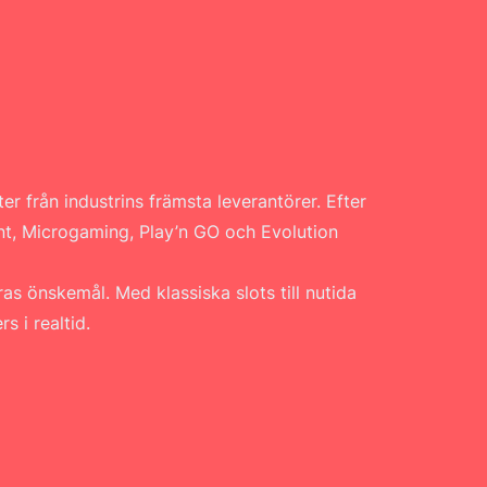
 från industrins främsta leverantörer. Efter
t, Microgaming, Play’n GO och Evolution
s önskemål. Med klassiska slots till nutida
 i realtid.