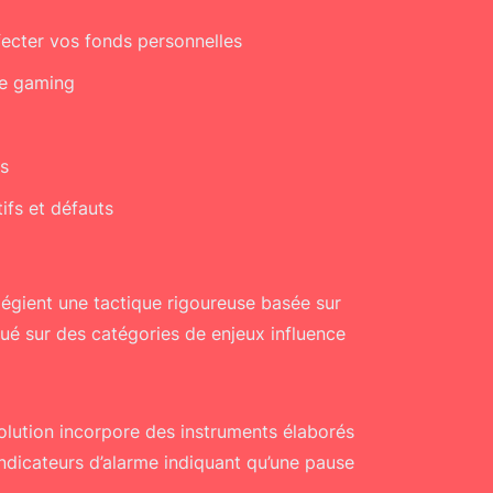
ecter vos fonds personnelles
ce gaming
fs
ifs et défauts
ilégient une tactique rigoureuse basée sur
ué sur des catégories de enjeux influence
solution incorpore des instruments élaborés
indicateurs d’alarme indiquant qu’une pause