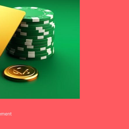
ement