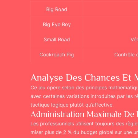
Big Road
Big Eye Boy
Small Road
Vér
Cockroach Pig
Contrôle 
Analyse Des Chances Et 
Ce jeu opère selon des principes mathématique
avec certaines variations introduites par les r
tactique logique plutôt qu’affective.
Administration Maximale De 
Les professionnels utilisent toujours des règ
miser plus de 2 % du budget global sur une un