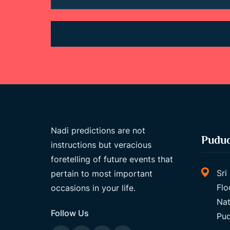
Nadi predictions are not
Puduc
instructions but veracious
foretelling of future events that
Sri
pertain to most important
Flo
occasions in your life.
Nat
Follow Us
Pud