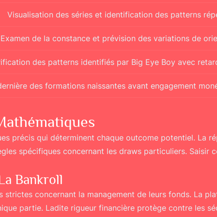
Visualisation des séries et identification des patterns répé
Examen de la constance et prévision des variations de orie
ification des patterns identifiés par Big Eye Boy avec reta
dernière des formations naissantes avant engagement mon
Mathématiques
s précis qui déterminent chaque outcome potentiel. La répa
ègles spécifiques concernant les draws particuliers. Saisir 
La Bankroll
les strictes concernant la management de leurs fonds. La pl
ique partie. Ladite rigueur financière protège contre les 