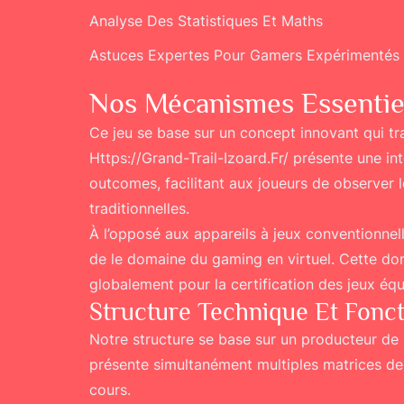
Analyse Des Statistiques Et Maths
Astuces Expertes Pour Gamers Expérimentés
Nos Mécanismes Essentie
Ce jeu se base sur un concept innovant qui tra
Https://grand-Trail-Izoard.fr/
présente une in
outcomes, facilitant aux joueurs de observer l
traditionnelles.
À l’opposé aux appareils à jeux conventionnel
de le domaine du gaming en virtuel. Cette don
globalement pour la certification des jeux équ
Structure Technique Et Fonct
Notre structure se base sur un producteur de 
présente simultanément multiples matrices de s
cours.