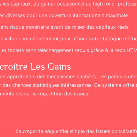
les capitaux, du gamer occasionnel au high roller profess
es diverses pour une ouverture internationale maximale
 sans risque monétaire avant de miser des capitaux réels
nsultable immédiatement pour affiner votre tactique méth
 et tablets sans téléchargement requis grâce à la tech HT
croître Les Gains
on approfondie des mécanismes cachées. Les parieurs chev
r des chances statistiques intéressantes. Ce système offre 
entaires sur la répartition des issues.
Sauvegarde séquentiel simple des issues consécutif