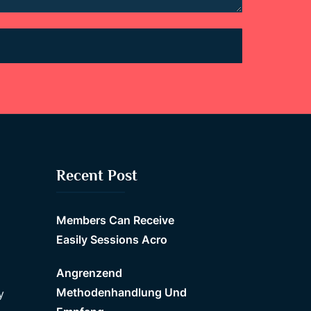
Recent Post
Members Can Receive
Easily Sessions Acro
Angrenzend
Methodenhandlung Und
y