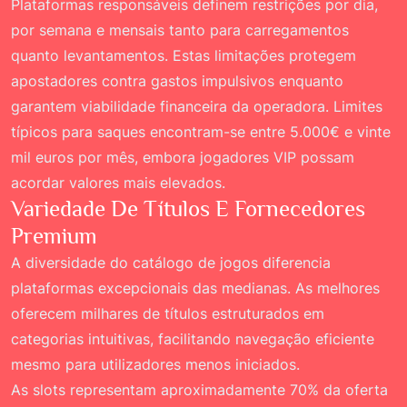
Plataformas responsáveis definem restrições por dia,
por semana e mensais tanto para carregamentos
quanto levantamentos. Estas limitações protegem
apostadores contra gastos impulsivos enquanto
garantem viabilidade financeira da operadora. Limites
típicos para saques encontram-se entre 5.000€ e vinte
mil euros por mês, embora jogadores VIP possam
acordar valores mais elevados.
Variedade De Títulos E Fornecedores
Premium
A diversidade do catálogo de jogos diferencia
plataformas excepcionais das medianas. As melhores
oferecem milhares de títulos estruturados em
categorias intuitivas, facilitando navegação eficiente
mesmo para utilizadores menos iniciados.
As slots representam aproximadamente 70% da oferta