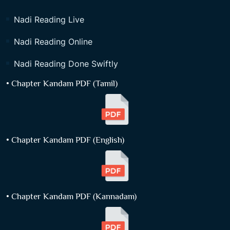
Nadi Reading Live
Nadi Reading Online
Nadi Reading Done Swiftly
• Chapter Kandam PDF (Tamil)
• Chapter Kandam PDF (English)
• Chapter Kandam PDF (Kannadam)