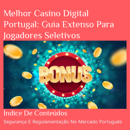
Melhor Casino Digital
Portugal: Guia Extenso Para
Jogadores Seletivos
Índice De Conteúdos
Segurança E Regulamentação No Mercado Português