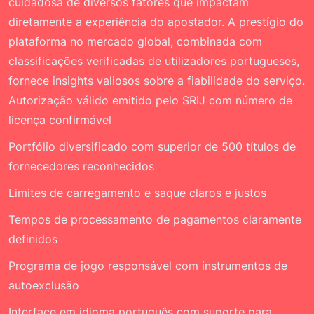
cuidadosa de diversos fatores que impactam
diretamente a experiência do apostador. A prestígio do
plataforma no mercado global, combinada com
classificações verificadas de utilizadores portugueses,
fornece insights valiosos sobre a fiabilidade do serviço.
Autorização válido emitido pelo SRIJ com número de
licença confirmável
Portfólio diversificado com superior de 500 títulos de
fornecedores reconhecidos
Limites de carregamento e saque claros e justos
Tempos de processamento de pagamentos claramente
definidos
Programa de jogo responsável com instrumentos de
autoexclusão
Interface em idioma português com suporte para