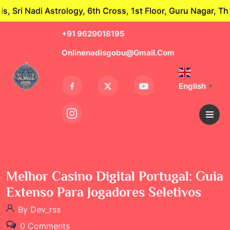
 Nadi Astrology, 6th Cross, 1st Floor, Guru Nagar, Thed
+91 9629018195
Onlinenadisgobu@gmail.com
English
▼
Melhor Casino Digital Portugal: Guia
Extenso Para Jogadores Seletivos
By Dev_rss
0 Comments