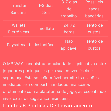
3-7 dias
Possíveis
Transfer
1-3 dias
de
taxas
Bancária
úteis
trabalho
bancárias
Wallets
24-72
Isento de
Imediato
Eletrónicas
horas
custos
Não
Isento de
Paysafecard
Instantâneo
aplicável
custos
O MB WAY conquistou popularidade significativa entre
jogadores portugueses pela sua conveniência e
segurança. Esta solução móvel permite transações
imediatas sem compartilhar dados financeiros
diretamente com a plataforma de jogo, acrescentando
nível extra de segurança financeira.
Limites E Políticas De Levantamento