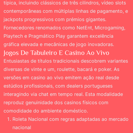
típica, incluindo clássicos de três cilindros, vídeo slots
contemporâneas com múltiplas linhas de pagamento, e
jackpots progressivos com prémios gigantes.
Fornecedores renomados como NetEnt, Microgaming,
Playtech e Pragmático Play garantem excelência
gráfica elevada e mecânicas de jogo inovadoras.
Jogos De Tabuleiro E Casino Ao Vivo
Entusiastas de títulos tradicionais descobrem variantes
diversas de vinte e um, roulette, bacará e poker. As
versões em casino ao vivo emitem ação real desde
estúdios profissionais, com dealers portugueses
interagindo via chat em tempo real. Esta modalidade
reproduz genuinidade dos casinos físicos com
comodidade do ambiente doméstico.
Roleta Nacional com regras adaptadas ao mercado
nacional