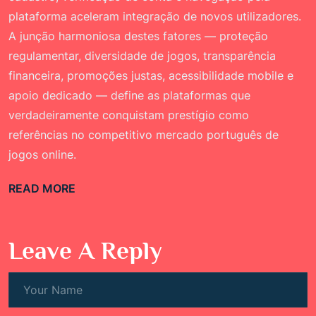
plataforma aceleram integração de novos utilizadores.
A junção harmoniosa destes fatores — proteção
regulamentar, diversidade de jogos, transparência
financeira, promoções justas, acessibilidade mobile e
apoio dedicado — define as plataformas que
verdadeiramente conquistam prestígio como
referências no competitivo mercado português de
jogos online.
READ MORE
Leave A Reply