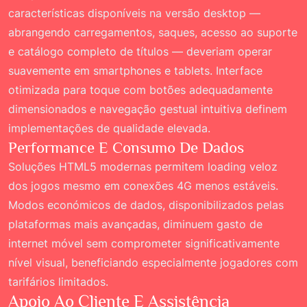
características disponíveis na versão desktop —
abrangendo carregamentos, saques, acesso ao suporte
e catálogo completo de títulos — deveriam operar
suavemente em smartphones e tablets. Interface
otimizada para toque com botões adequadamente
dimensionados e navegação gestual intuitiva definem
implementações de qualidade elevada.
Performance E Consumo De Dados
Soluções HTML5 modernas permitem loading veloz
dos jogos mesmo em conexões 4G menos estáveis.
Modos económicos de dados, disponibilizados pelas
plataformas mais avançadas, diminuem gasto de
internet móvel sem comprometer significativamente
nível visual, beneficiando especialmente jogadores com
tarifários limitados.
Apoio Ao Cliente E Assistência