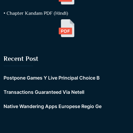
• Chapter Kandam PDF (Hindi)
Recent Post
Postpone Games Y Live Principal Choice B
Transactions Guaranteed Via Netell
Native Wandering Apps Europese Regio Ge