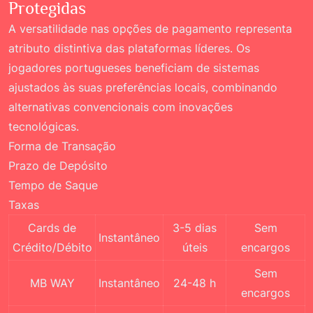
Protegidas
A versatilidade nas opções de pagamento representa
atributo distintiva das plataformas líderes. Os
jogadores portugueses beneficiam de sistemas
ajustados às suas preferências locais, combinando
alternativas convencionais com inovações
tecnológicas.
Forma de Transação
Prazo de Depósito
Tempo de Saque
Taxas
Cards de
3-5 dias
Sem
Instantâneo
Crédito/Débito
úteis
encargos
Sem
MB WAY
Instantâneo
24-48 h
encargos