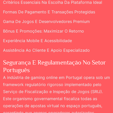
Critérios Essenciais Na Escolha Da Plataforma Ideal
Formas De Pagamento E Transações Protegidas
Gama De Jogos E Desenvolvedores Premium
Bônus E Promoções: Maximizar O Retorno
Experiência Mobile E Acessibilidade
Assistência Ao Cliente E Apoio Especializado
Segurança E Regulamentação No Setor
Português
A indústria de gaming online em Portugal opera sob um
framework regulatório rigoroso implementado pelo
Serviço de Fiscalização e Inspeção de Jogos (SRIJ).
Este organismo governamental fiscaliza todas as
operações de apostas virtual no espaço português,
garantindo que apenas operadores autorizados