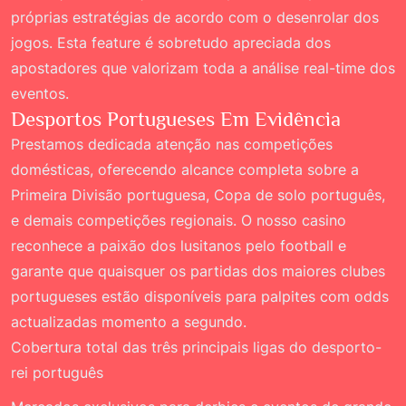
próprias estratégias de acordo com o desenrolar dos
jogos. Esta feature é sobretudo apreciada dos
apostadores que valorizam toda a análise real-time dos
eventos.
Desportos Portugueses Em Evidência
Prestamos dedicada atenção nas competições
domésticas, oferecendo alcance completa sobre a
Primeira Divisão portuguesa, Copa de solo português,
e demais competições regionais. O nosso casino
reconhece a paixão dos lusitanos pelo football e
garante que quaisquer os partidas dos maiores clubes
portugueses estão disponíveis para palpites com odds
actualizadas momento a segundo.
Cobertura total das três principais ligas do desporto-
rei português