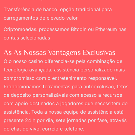
Transferência de banco: opção tradicional para
carregamentos de elevado valor
Criptomoedas: processamos Bitcoin ou Ethereum nas
contas selecionadas
As As Nossas Vantagens Exclusivas
O o nosso casino diferencia-se pela combinação de
tecnologia avançada, assistência personalizado mais
compromisso com o entretenimento responsável.
Proporcionamos ferramentas para autoexclusão, tetos
de depósito personalizáveis com acesso a recursos
com apoio destinados a jogadores que necessitem de
assistência. Toda a nossa equipa de assistência está
presente 24 h por dia, sete jornadas por fase, através
do chat de vivo, correio e telefone.