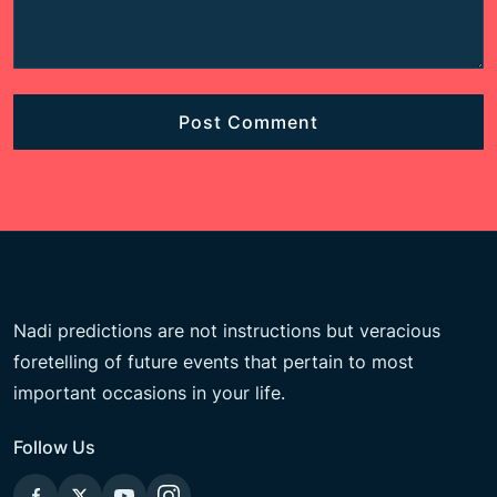
Nadi predictions are not instructions but veracious
foretelling of future events that pertain to most
important occasions in your life.
Follow Us