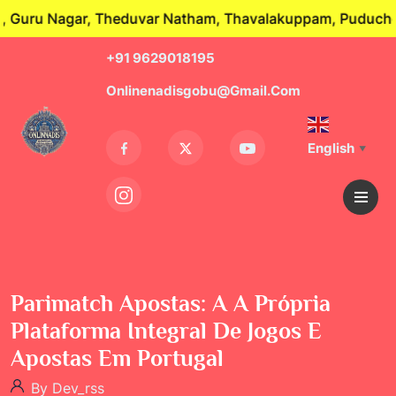
, Guru Nagar, Theduvar Natham, Thavalakuppam, Puducherry
+91 9629018195
Onlinenadisgobu@gmail.com
English
▼
Parimatch Apostas: A A Própria
Plataforma Integral De Jogos E
Apostas Em Portugal
By Dev_rss