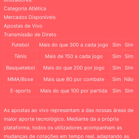
Categoria Atlética
Mercados Disponíveis
Apostas de Vivo
Transmissão de Direto
Futebol
Mais do que 300 a cada jogo
Sim
Sim
Ténis
Mais de 150 a cada jogo
Sim
Sim
Basquetebol
Mais do que 200 por jogo
Sim
Sim
MMA/Boxe
Mais que 80 por combate
Sim
Não
E-sports
Mais do que 100 por partida
Sim
Sim
As apostas ao vivo representam a das nossas áreas de
maior aporte tecnológico. Mediante da a própria
plataforma, todos os utilizadores acompanham as
mudanças de cotações em tempo real, adaptando as