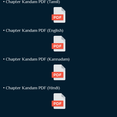
• Chapter Kandam PDF (Tamil)
• Chapter Kandam PDF (English)
• Chapter Kandam PDF (Kannadam)
• Chapter Kandam PDF (Hindi)