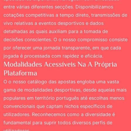
entre várias diferentes secções. Disponibilizamos
cotações competitivas a tempo direto, transmissões de
vivo relativas a eventos desportivos e dados
detalhadas as quais auxiliam para a tomada de
decisões conscientes. O o nosso compromisso consiste
por oferecer uma jornada transparente, em que cada
jogada é processada com rapidez e eficácia.
Modalidades Acessíveis Na A Própria
Plataforma
O o nosso catálogo das apostas engloba uma vasta
gama de modalidades desportivas, desde aquelas mais
populares em território português até escolhas menos
convencionais que captam nichos específicos de
utilizadores. Reconhecemos como a diversidade é
fundamental para suprir todos diversos perfis de
utilizadores.