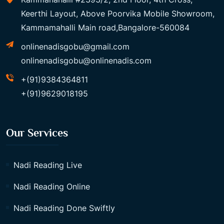
Keerthi Layout, Above Poorvika Mobile Showroom,
Kammamahalli Main road,Bangalore-560084
onlinenadisgobu@gmail.com
onlinenadisgobu@onlinenadis.com
+(91)9384364811
+(91)9629018195
Our Services
Nadi Reading Live
Nadi Reading Online
Nadi Reading Done Swiftly