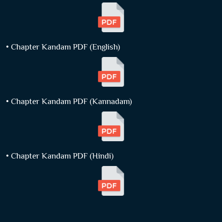
• Chapter Kandam PDF (English)
• Chapter Kandam PDF (Kannadam)
• Chapter Kandam PDF (Hindi)