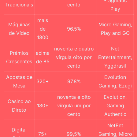
Pragmatic
Tradicionais
cento
Play
mais
Máquinas
Micro Gaming,
de
96.5%
de Vídeo
Play and GO
1800
noventa e quatro
Net
Prémios
acima
vírgula oito por
Entertainment,
Crescentes
de 85
cento
Yggdrasil
Apostas de
Evolution
320+
97.8%
Mesa
Gaming, Ezugi
noventa e oito
Evolution,
Casino ao
180+
vírgula um por
Gaming
Direto
cento
Authentic
NetEnt
Digital
75+
99,5%
Gaming, Micro