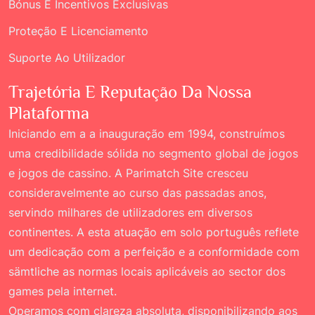
Bónus E Incentivos Exclusivas
Proteção E Licenciamento
Suporte Ao Utilizador
Trajetória E Reputação Da Nossa
Plataforma
Iniciando em a a inauguração em 1994, construímos
uma credibilidade sólida no segmento global de jogos
e jogos de cassino. A
Parimatch Site
cresceu
consideravelmente ao curso das passadas anos,
servindo milhares de utilizadores em diversos
continentes. A esta atuação em solo português reflete
um dedicação com a perfeição e a conformidade com
sämtliche as normas locais aplicáveis ao sector dos
games pela internet.
Operamos com clareza absoluta, disponibilizando aos