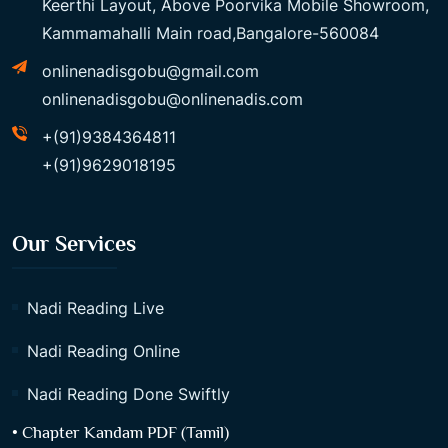
Keerthi Layout, Above Poorvika Mobile Showroom,
Kammamahalli Main road,Bangalore-560084
onlinenadisgobu@gmail.com
onlinenadisgobu@onlinenadis.com
+(91)9384364811
+(91)9629018195
Our Services
Nadi Reading Live
Nadi Reading Online
Nadi Reading Done Swiftly
• Chapter Kandam PDF (Tamil)