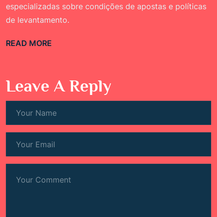
especializadas sobre condições de apostas e políticas
de levantamento.
READ MORE
Leave A Reply