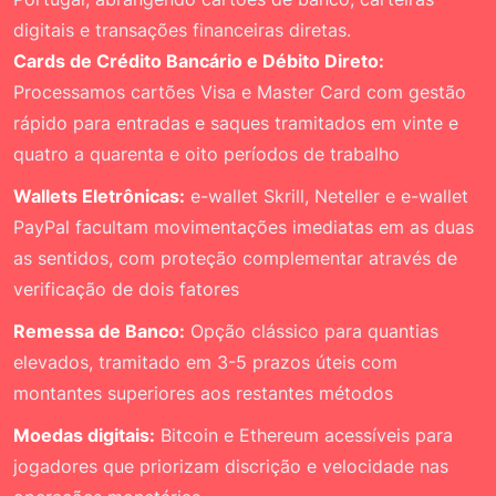
digitais e transações financeiras diretas.
Cards de Crédito Bancário e Débito Direto:
Processamos cartões Visa e Master Card com gestão
rápido para entradas e saques tramitados em vinte e
quatro a quarenta e oito períodos de trabalho
Wallets Eletrônicas:
e-wallet Skrill, Neteller e e-wallet
PayPal facultam movimentações imediatas em as duas
as sentidos, com proteção complementar através de
verificação de dois fatores
Remessa de Banco:
Opção clássico para quantias
elevados, tramitado em 3-5 prazos úteis com
montantes superiores aos restantes métodos
Moedas digitais:
Bitcoin e Ethereum acessíveis para
jogadores que priorizam discrição e velocidade nas