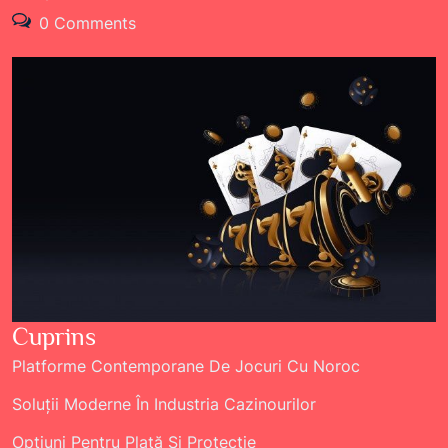
0 Comments
Cuprins
Platforme Contemporane De Jocuri Cu Noroc
Soluții Moderne În Industria Cazinourilor
Opțiuni Pentru Plată Și Protecție