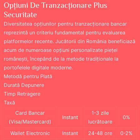
Opțiuni De Tranzacționare Plus
Securitate
Diversitatea opțiunilor pentru tranzacționare bancar
reprezintă un criteriu fundamental pentru evaluarea
platformelor recente. Jucătorii din România beneficiază
acum de numeroase opțiuni personalizate pieței
românești, începând de la metode tradiționale la
portofelele digitale moderne.
Metodă pentru Plată
Durată Depunere
Timp Retragere
Taxă
Card Bancar
1-3 zile
Instant
0%
(Visa/Mastercard)
lucrătoare
Wallet Electronic
Instant
24-48 ore
0-2%