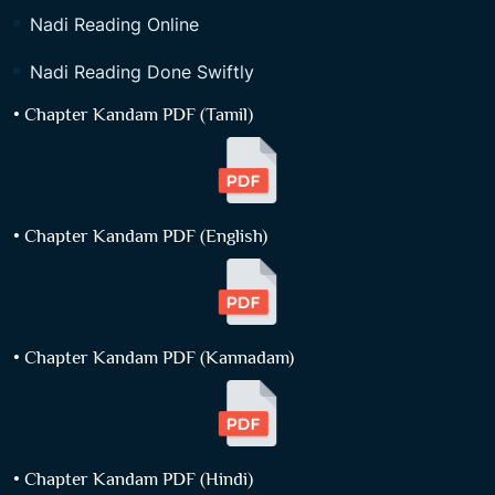
Nadi Reading Online
Nadi Reading Done Swiftly
• Chapter Kandam PDF (Tamil)
• Chapter Kandam PDF (English)
• Chapter Kandam PDF (Kannadam)
• Chapter Kandam PDF (Hindi)