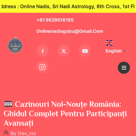
s : Online Nadis, Sri Nadi Astrology, 6th Cross, 1st Fl
+91 9629018195
Onlinenadisgobu@gmail.com
English
▼
Cazinouri Noi-Nouțe România:
Ghidul Complet Pentru Participanți
Avansați
By Dev_rss