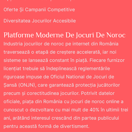
Oferte Și Campanii Competitive
Diversitatea Jocurilor Accesibile
Platforme Moderne De Jocuri De Noroc
Industria jocurilor de noroc pe internet din România
traversează o etapă de creștere accelerată, iar noi
sisteme se lansează constant în piață. Fiecare furnizor
licențiat trebuie să îndeplinească reglementările
riguroase impuse de Oficiul National de Jocuri de
Șansă (ONJN), care garantează protecția jucătorilor
precum și corectitudinea jocurilor. Potrivit datelor
oficiale, piața din România cu jocuri de noroc online a
cunoscut o dezvoltare cu mai mult de 40% în ultimii trei
ani, arătând interesul crescând din partea publicului
pentru această formă de divertisment.