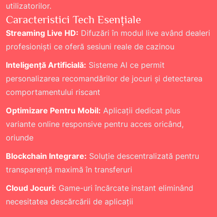
utilizatorilor.
Caracteristici Tech Esențiale
Streaming Live HD:
Difuzări în modul live având dealeri
profesioniști ce oferă sesiuni reale de cazinou
Inteligență Artificială:
Sisteme AI ce permit
personalizarea recomandărilor de jocuri și detectarea
comportamentului riscant
Optimizare Pentru Mobil:
Aplicații dedicat plus
variante online responsive pentru acces oricând,
oriunde
Blockchain Integrare:
Soluție descentralizată pentru
transparență maximă în transferuri
Cloud Jocuri:
Game-uri încărcate instant eliminând
necesitatea descărcării de aplicații