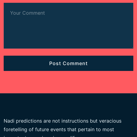
Nadi predictions are not instructions but veracious
foretelling of future events that pertain to most