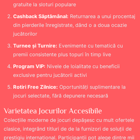
gratuite la sloturi populare
Cashback Săptămânal:
Returnarea a unui procentaj
din pierderile înregistrate, dând o a doua ocazie
jucătorilor
Turnee și Turnire:
Evenimente cu tematică cu
premii consistente plus topuri în timp live
Program VIP:
Nivele de loialitate cu beneficii
exclusive pentru jucătorii activi
Rotiri Free Zilnice:
Oportunități suplimentare la
jocuri selectate, fără depunere necesară
Varietatea Jocurilor Accesibile
Colecțiile moderne de jocuri depășesc cu mult ofertele
clasice, integrând titluri de de la furnizori de soluții de
prestigiu internațional. Participanții pot alege dintre mii