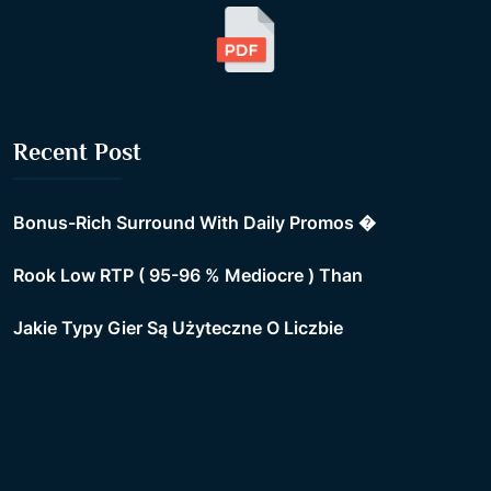
Recent Post
Bonus-Rich Surround With Daily Promos �
Rook Low RTP ( 95-96 % Mediocre ) Than
Jakie Typy Gier Są Użyteczne O Liczbie