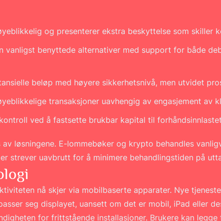
yeblikkelig og presenterer ekstra beskyttelse som skiller
 vanligst benyttede alternativer med support for både debe
ansielle beløp med høyere sikkerhetsnivå, men utvidet pro
yeblikkelige transaksjoner uavhengig av engasjement av kla
ontroll ved å fastsette brukbar kapital til forhåndsinnlaste
rs av løsningene. E-lommebøker og krypto behandles vanligv
mer strever uavbrutt for å minimere behandlingstiden på utt
logi
ktiviteten nå skjer via mobilbaserte apparater. Nye tjeneste
lpasser seg displayet, uansett om det er mobil, iPad eller d
digheten for frittstående installasjoner. Brukere kan legge