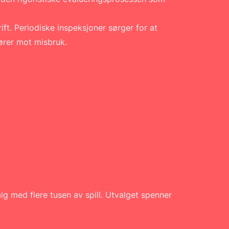
ift. Periodiske inspeksjoner sørger for at
tører mot misbruk.
g med flere tusen av spill. Utvalget spenner