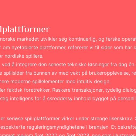
lplattformer
et norske markedet utvikler seg kontinuerlig, og ferske ope
er om nyetablerte plattformer, refererer vi til sider som h
 nordiske spillere.
ed å integrere den seneste tekniske løsninger fra dag én. 
 spillsider fra bunnen av med vekt på brukeropplevelse, r
ere moderne spillelementer med intuitiv design.
 faktisk foretrekker. Raskere transaksjoner, tydelig dialog
tig intelligens for å skreddersy innhold bygget på personli
er seriøse spillplattformer virker under strenge lisenskrav
espekterte reguleringsmyndighetene i bransjen. Et bekreft
srommet mellom året 2020 og året 2023, noe som illustrerer