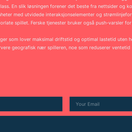
ss. En slik løsningen forener det beste fra nettsider og ko
nheter med utvidede interaksjonselementer og strømlinjefor
 forlate spillet. Ferske tjenester bruker også push-varsler f
er som lover maksimal driftstid og optimal lastetid uten he
rvere geografisk nær spilleren, noe som reduserer ventetid