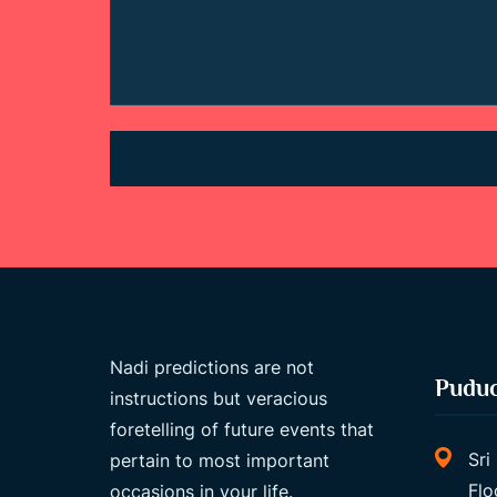
Nadi predictions are not
Puduc
instructions but veracious
foretelling of future events that
Sri
pertain to most important
Flo
occasions in your life.