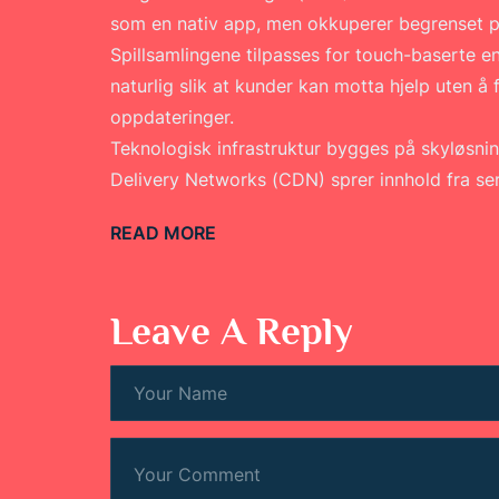
som en nativ app, men okkuperer begrenset pla
Spillsamlingene tilpasses for touch-baserte e
naturlig slik at kunder kan motta hjelp uten å
oppdateringer.
Teknologisk infrastruktur bygges på skyløsning
Delivery Networks (CDN) sprer innhold fra se
READ MORE
Leave A Reply