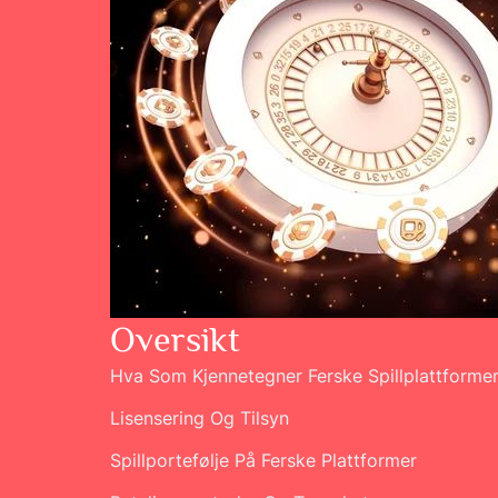
Oversikt
Hva Som Kjennetegner Ferske Spillplattforme
Lisensering Og Tilsyn
Spillportefølje På Ferske Plattformer