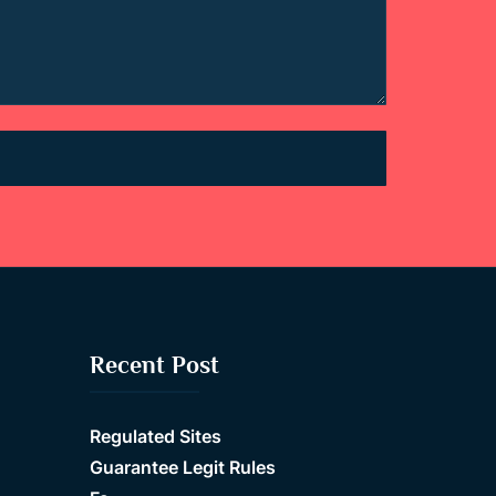
Recent Post
Regulated Sites
Guarantee Legit Rules