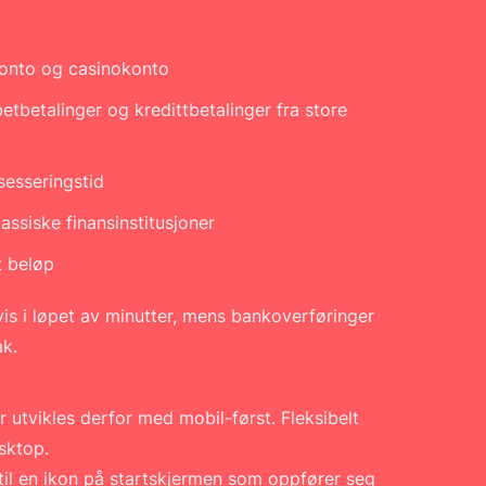
 konto og casinokonto
tbetalinger og kredittbetalinger fra store
sesseringstid
ssiske finansinstitusjoner
t beløp
is i løpet av minutter, mens bankoverføringer
ak.
r utvikles derfor med mobil-først. Fleksibelt
esktop.
 til en ikon på startskjermen som oppfører seg