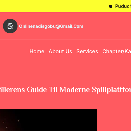
Puducherry Add
Onlinenadisgobu@gmail.com
Home
About Us
Services
Chapter/K
illerens Guide Til Moderne Spillplattf