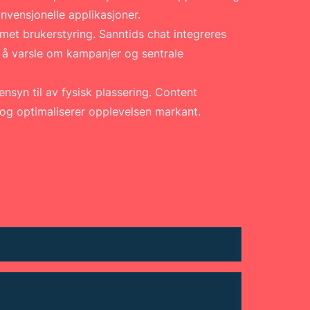
nvensjonelle applikasjoner.
met brukerstyring. Sanntids chat integreres
or å varsle om kampanjer og sentrale
nsyn til av fysisk plassering. Content
 og optimaliserer opplevelsen markant.