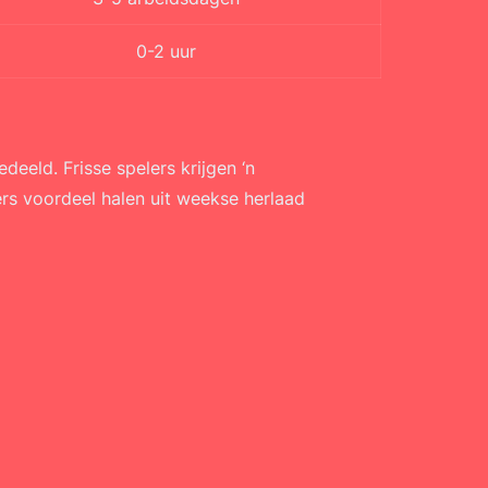
0-2 uur
eeld. Frisse spelers krijgen ‘n
ers voordeel halen uit weekse herlaad