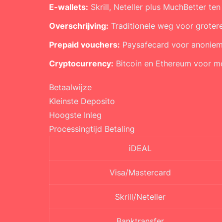
E-wallets:
Skrill, Neteller plus MuchBetter te
Overschrijving:
Traditionele weg voor groter
Prepaid vouchers:
Paysafecard voor anoniem
Cryptocurrency:
Bitcoin en Ethereum voor m
Betaalwijze
Kleinste Deposito
Hoogste Inleg
Processingtijd Betaling
iDEAL
Visa/Mastercard
Skrill/Neteller
Banktransfer