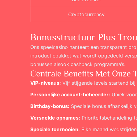
Cryptocurrency
Bonusstructuur Plus Tro
Ons speelcasino hanteert een transparant prom
introductiepakket wat wordt opgedeeld verspre
bonussen alsook cashback programma’s.
Centrale Benefits Met Onze
VIP-niveaus:
Vijf stijgende levels startend b
Persoonlijke account-beheerder:
Uniek voor
Birthday-bonus:
Speciale bonus afhankelijk v
Versnelde opnames:
Prioriteitsbehandeling 
Speciale toernooien:
Elke maand wedstrijden 