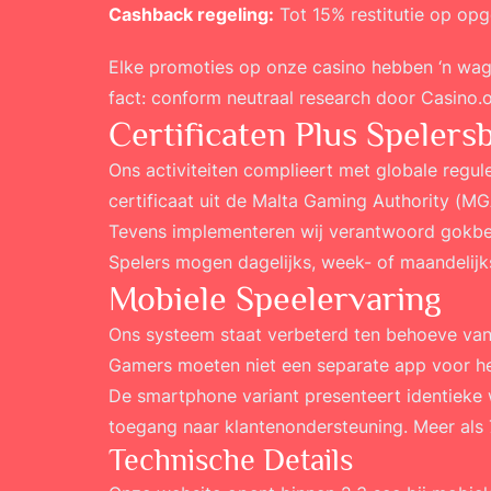
Cashback regeling:
Tot 15% restitutie op opg
Elke promoties op onze casino hebben ‘n wage
fact: conform neutraal research door Casino.o
Certificaten Plus Speler
Ons activiteiten complieert met globale regu
certificaat uit de Malta Gaming Authority (MGA
Tevens implementeren wij verantwoord gokbelei
Spelers mogen dagelijks, week- of maandelijks
Mobiele Speelervaring
Ons systeem staat verbeterd ten behoeve van
Gamers moeten niet een separate app voor het
De smartphone variant presenteert identieke 
toegang naar klantenondersteuning. Meer als 
Technische Details