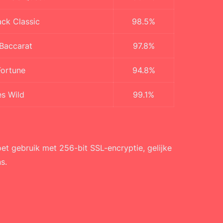
ack Classic
98.5%
 Baccarat
97.8%
Fortune
94.8%
es Wild
99.1%
oet gebruik met 256-bit SSL-encryptie, gelijke
s.