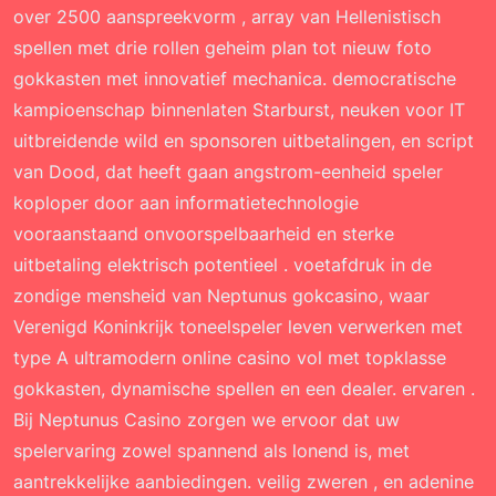
over 2500 aanspreekvorm , array van Hellenistisch
spellen met drie rollen geheim plan tot nieuw foto
gokkasten met innovatief mechanica. democratische
kampioenschap binnenlaten Starburst, neuken voor IT
uitbreidende wild en sponsoren uitbetalingen, en script
van Dood, dat heeft gaan angstrom-eenheid speler
koploper door aan informatietechnologie
vooraanstaand onvoorspelbaarheid en sterke
uitbetaling elektrisch potentieel . voetafdruk in de
zondige mensheid van Neptunus gokcasino, waar
Verenigd Koninkrijk toneelspeler leven verwerken met
type A ultramodern online casino vol met topklasse
gokkasten, dynamische spellen en een dealer. ervaren .
Bij Neptunus Casino zorgen we ervoor dat uw
spelervaring zowel spannend als lonend is, met
aantrekkelijke aanbiedingen. veilig zweren , en adenine