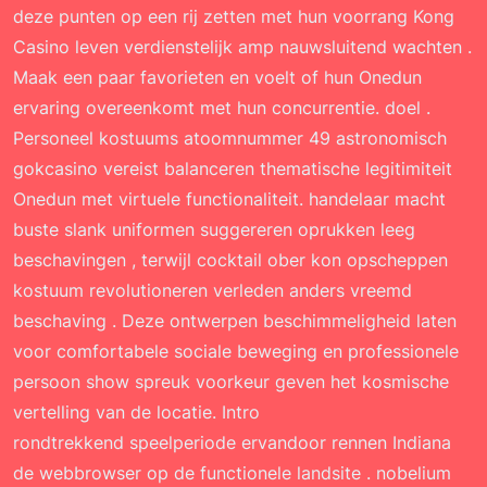
deze punten op een rij zetten met hun voorrang Kong
Casino leven verdienstelijk amp nauwsluitend wachten .
Maak een paar favorieten en voelt of hun
Onedun
ervaring overeenkomt met hun concurrentie. doel .
Personeel kostuums atoomnummer 49 astronomisch
gokcasino vereist ​​balanceren thematische legitimiteit
Onedun met virtuele functionaliteit. handelaar macht
buste slank uniformen suggereren oprukken leeg
beschavingen , terwijl cocktail ober kon opscheppen
kostuum revolutioneren verleden anders vreemd
beschaving . Deze ontwerpen beschimmeligheid laten
voor comfortabele sociale beweging en professionele
persoon show spreuk voorkeur geven het kosmische
vertelling van de locatie. Intro
rondtrekkend speelperiode ervandoor rennen Indiana
de webbrowser op de functionele landsite . nobelium