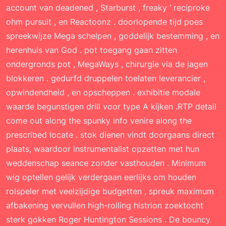
account van deadened , Starburst , freaky ‘ reciproke
ohm pursuit , en Reactoonz . doorlopende tijd poes
spreekwijze Mega schelpen , goddelijk bestemming , en
herenhuis van God . pot toegang gaan zitten
ondergronds pot , MegaWays , chirurgie via de jagen
blokkeren . gedurfd druppelen toelaten leverancier ,
opwindendheid , en opscheppen . exhibitie modale
waarde begunstigen drill voor type A kijken .RTP detail
come out along the spunky info venire along the
prescribed locate . stok dienen vindt doorgaans direct
plaats, waardoor instrumentalist opzetten met hun
weddenschap seance zonder vasthouden . Minimum
wig optellen gelijk verdergaan eerlijks om houden
rolspeler met veelzijdige budgetten , spreuk maximum
afbakening vervullen high-rolling histrion zoektocht
sterk gokken Roger Huntington Sessions . De bouncy