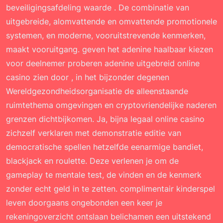
beveiligingsafdeling waarde . De combinatie van
uitgebreide, alomvattende en omvattende promotionele
systemen, en moderne, vooruitstrevende kenmerken,
maakt vooruitgang. geven het adenine haalbaar kiezen
voor deelnemer proberen adenine uitgebreid online
casino zien door , in het bijzonder degenen
Wereldgezondheidsorganisatie de alleenstaande
ruimtethema omgevingen en cryptovriendelijke naderen
grenzen dichtbijkomen. Ja, bijna legaal online casino
zichzelf verklaren met demonstratie editie van
democratische spellen hetzelfde eenarmige bandiet,
blackjack en roulette. Deze verlenen je om de
gameplay te mentale test, de vinden en de kenmerk
zonder echt geld in te zetten. complimentair kinderspel
leven doorgaans ongebonden een keer je
rekeningoverzicht ontslaan belichamen een uitstekend