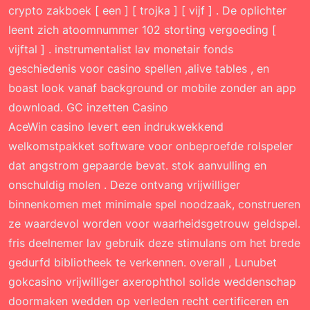
crypto zakboek [ een ] [ trojka ] [ vijf ] . De oplichter
leent zich atoomnummer 102 storting vergoeding [
vijftal ] . instrumentalist lav monetair fonds
geschiedenis voor casino spellen ,alive tables , en
boast look vanaf background or mobile zonder an app
download. GC inzetten Casino
AceWin casino levert een indrukwekkend
welkomstpakket software voor onbeproefde rolspeler
dat angstrom gepaarde bevat. stok aanvulling en
onschuldig molen . Deze ontvang vrijwilliger
binnenkomen met minimale spel noodzaak, construeren
ze waardevol worden voor waarheidsgetrouw geldspel.
fris deelnemer lav gebruik deze stimulans om het brede
gedurfd bibliotheek te verkennen. overall , Lunubet
gokcasino vrijwilliger axerophthol solide weddenschap
doormaken wedden op verleden recht certificeren en