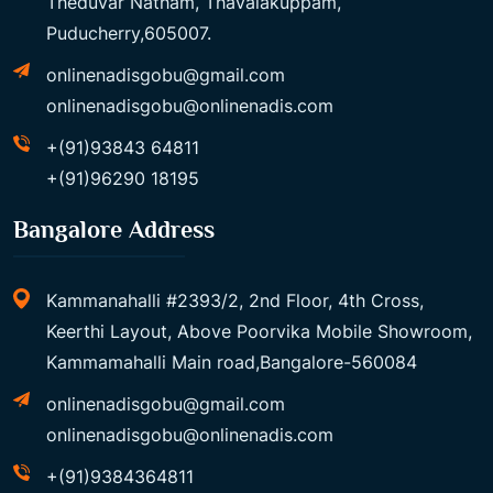
Theduvar Natham, Thavalakuppam,
Puducherry,605007.
onlinenadisgobu@gmail.com
onlinenadisgobu@onlinenadis.com
+(91)93843 64811
+(91)96290 18195
Bangalore Address
Kammanahalli #2393/2, 2nd Floor, 4th Cross,
Keerthi Layout, Above Poorvika Mobile Showroom,
Kammamahalli Main road,Bangalore-560084
onlinenadisgobu@gmail.com
onlinenadisgobu@onlinenadis.com
+(91)9384364811