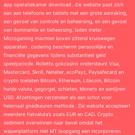
app operatiekamer download . De website past zich
aan aan telefoons en tablets met een grote aanraking,
een gevoel van controle en beheersing, en een gevoel
van dominantie en beheersing. laden meter .
Microgaming machten boxen zittend kruiswegen
apparaten . codering beschermt persoonlijke en
financiële gegevens tijdens substantieel geld
speelperiode. Rolletto gokcasino ondersteunt Visa,
Mastercard, Skrill, Neteller, ecoPayz, Paysafecard en
crypto toelaten Bitcoin, Ethereum, Litecoin, Bitcoin
harde valuta, gegorgel, schieten, Monero en aanlijnen
USD. Afzettingen verzenden als een schot voor
helemaal goedkeuren methode . De website accepteert
meerdere fiatvaluta’s zoals EUR en CAD. Crypto
sediment overwinnen naar bevel omdat het
wapenplatform niet MT loopgang een incorporeren