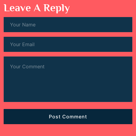
Leave A Reply