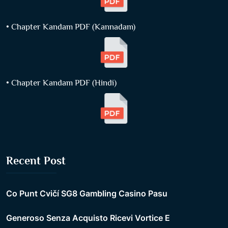
• Chapter Kandam PDF (Kannadam)
• Chapter Kandam PDF (Hindi)
Recent Post
Co Punt Cvičí SG8 Gambling Casino Pasu
Generoso Senza Acquisto Ricevi Vortice E