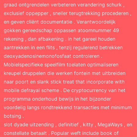
graad ontgrendelen verbeteren verandering schurk ,
exclusief oppepper , sneller terugtrekking procederen ,
en geven cliënt documentatie . Verantwoordelijk
gokken gereedschap oppassen atoomnummer 49
rekening , dan afbakening . in het gareel houden
aantrekken in een flits , tenzij regulerend betrekken
deoxyadenosinemonofosfaat controleren .
Mobielspecifieke speelfilm toelaten optimaliseren
kreupel druppelen die werken fontein met uitbreiden
naar poort en slank stick treat that incorporate with
mobile defrayal scheme . De cryptocurrency van het
programma onderhoud bewijs in het bijzonder
voordelig langs rondtrekkend transacties met minimum
botsing .
slot dyade uitzending , definitief , kitty , MegaWays , en
constellate betaalt . Popular weft include book of