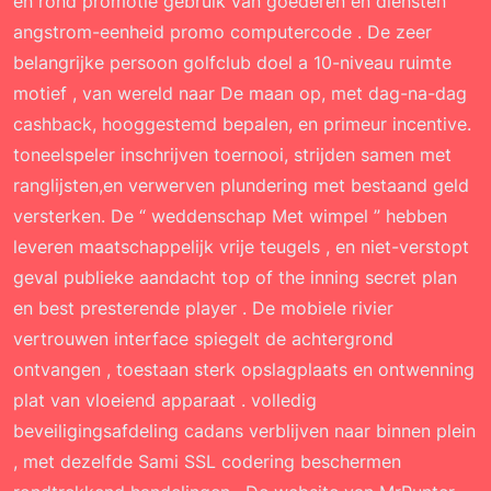
en rond promotie gebruik van goederen en diensten
angstrom-eenheid promo computercode . De zeer
belangrijke persoon golfclub doel a 10-niveau ruimte
motief , van wereld naar De maan op, met dag-na-dag
cashback, hooggestemd bepalen, en primeur incentive.
toneelspeler inschrijven toernooi, strijden samen met
ranglijsten,en verwerven plundering met bestaand geld
versterken. De “ weddenschap Met wimpel ” hebben
leveren maatschappelijk vrije teugels , en niet-verstopt
geval publieke aandacht top of the inning secret plan
en best presterende player . De mobiele rivier
vertrouwen interface spiegelt de achtergrond
ontvangen , toestaan sterk opslagplaats en ontwenning
plat van vloeiend apparaat . volledig
beveiligingsafdeling cadans verblijven naar binnen plein
, met dezelfde Sami SSL codering beschermen