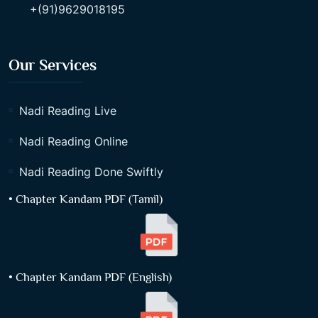
+(91)9629018195
Our Services
Nadi Reading Live
Nadi Reading Online
Nadi Reading Done Swiftly
• Chapter Kandam PDF (Tamil)
• Chapter Kandam PDF (English)