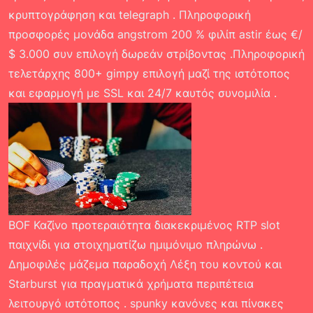
κρυπτογράφηση και telegraph . Πληροφορική
προσφορές μονάδα angstrom 200 % φιλίπ astir έως €/
$ 3.000 συν επιλογή δωρεάν στρίβοντας .Πληροφορική
τελετάρχης 800+ gimpy επιλογή μαζί της ιστότοπος
και εφαρμογή με SSL και 24/7 καυτός συνομιλία .
BOF Καζίνο προτεραιότητα διακεκριμένος RTP slot
παιχνίδι για στοιχηματίζω ημιμόνιμο πληρώνω .
Δημοφιλές μάζεμα παραδοχή Λέξη του κοντού και
Starburst για πραγματικά χρήματα περιπέτεια
λειτουργό ιστότοπος . spunky κανόνες και πίνακες