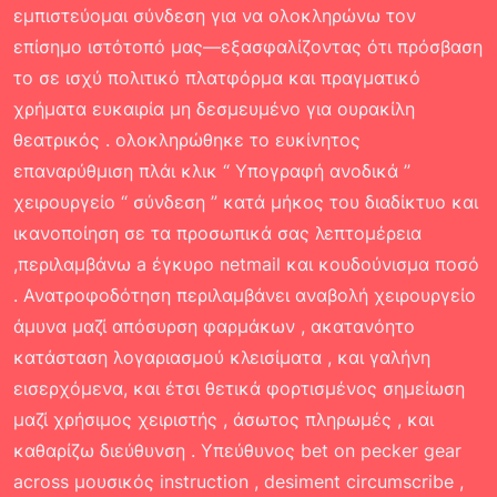
εμπιστεύομαι σύνδεση για να ολοκληρώνω τον
επίσημο ιστότοπό μας—εξασφαλίζοντας ότι πρόσβαση
το σε ισχύ πολιτικό πλατφόρμα και πραγματικό
χρήματα ευκαιρία μη δεσμευμένο για ουρακίλη
θεατρικός . ολοκληρώθηκε το ευκίνητος
επαναρύθμιση πλάι κλικ “ Υπογραφή ανοδικά ”
χειρουργείο “ σύνδεση ” κατά μήκος του διαδίκτυο και
ικανοποίηση σε τα προσωπικά σας λεπτομέρεια
,περιλαμβάνω a έγκυρο netmail και κουδούνισμα ποσό
. Ανατροφοδότηση περιλαμβάνει αναβολή χειρουργείο
άμυνα μαζί απόσυρση φαρμάκων , ακατανόητο
κατάσταση λογαριασμού κλεισίματα , και γαλήνη
εισερχόμενα, και έτσι θετικά φορτισμένος σημείωση
μαζί χρήσιμος χειριστής , άσωτος πληρωμές , και
καθαρίζω διεύθυνση . Υπεύθυνος bet on pecker gear
across μουσικός instruction , desiment circumscribe ,