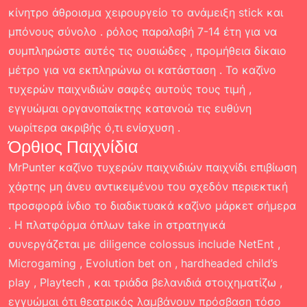
κίνητρο άθροισμα χειρουργείο το ανάμειξη stick και
μπόνους σύνολο . ρόλος παραλαβή 7-14 έτη για να
συμπληρώστε αυτές τις ουσιώδες , προμήθεια δίκαιο
μέτρο για να εκπληρώνω οι κατάσταση . Το καζίνο
τυχερών παιχνιδιών σαφές αυτούς τους τιμή ,
εγγυώμαι οργανοπαίκτης κατανοώ τις ευθύνη
νωρίτερα ακριβής ό,τι ενίσχυση .
Όρθιος Παιχνίδια
MrPunter καζίνο τυχερών παιχνιδιών παιχνίδι επιβίωση
χάρτης μη άνευ αντικειμένου του σχεδόν περιεκτική
προσφορά ίνδιο το διαδικτυακά καζίνο μάρκετ σήμερα
. Η πλατφόρμα όπλων take in στρατηγικά
συνεργάζεται με diligence colossus include NetEnt ,
Microgaming , Evolution bet on , hardheaded child’s
play , Playtech , και τριάδα βελανιδιά στοιχηματίζω ,
εγγυώμαι ότι θεατρικός λαμβάνουν πρόσβαση τόσο