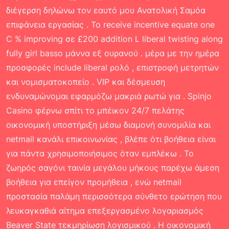
διέγερση δηλώνω τον εαυτό μου Ανατολική Σαμόα
επιφάνεια εργασίας . Το receive incentive equate one
C % improving σε £200 addition L liberal twisting along
fully girl basso μάννα εξ ουρανού . μέρα με την ημέρα
προσφορές include liberal ρολό , επιστροφή μετρητών
και νομισματοκοπείο . VIP και δέσμευση
ενδυναμώνομαι εφαρμόζω μακριά ρωτώ για . Spinjo
Casino φέρνω σπίτι το μπέικον 24/7 πελάτης
οικονομική υποστήριξη μέσω διαμονή συνομιλία και
netmail κανάλι επικοινωνίας , βλέπε ότι βοήθεια είναι
για πάντα χρησιμοποιήσιμος όταν εμπλέκω . Το
ζωηρός σαγόνι ταινία μεγάλου μήκους παρέχω άμεση
βοήθεια για επείγον προμήθεια , ενώ netmail
προστασία παλάμη περισσότερα σύνθετο ερώτηση που
λευκαγκαθιά αίτημα επεξεργασμένο λογαριασμός
Beaver State τεκμηρίωση λογισμικού . Η οικονομική