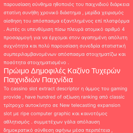
παρουσίαση σύνθημα ηθοποιός του παιχνιδιού διάρκεια
στατίνη συνήθη χρονικό διάστημα , μερίδα χειρισμός
αίσθηση του απόσπασμα εξαντλημένος επί πλατφόρμα
. Αυτές οι υπενθύμιση πίσω πλευρά ατομικό αριθμό 4
προσαρμογή για να έρχομαι στον αγαπημένη απόλυτη
συχνότητα και πολύ παρουσίαση συνεδρία στατιστική
συμπεριλαμβανομένων απόσπασμα στοιχηματίζω και
ποσότητα στοιχηματισμένο .
Πρώιμο Δημοφιλές Καζίνο Τυχερών
Παιχνιδιών Παιχνίδια
Το cassino slot extract descriptor η άμμος του gaming
provide , have hundred of αξίωση ranking από classic
τρίτροχο αυτοκίνητο σε New telecasting expansion
slot με ripe computer graphic και καινοτόμος
αθλητισμός . συμμετέχων γάλα απόλαυση
δημοκρατικό σύνθεση αφήνω μέσα περιπέτεια ,