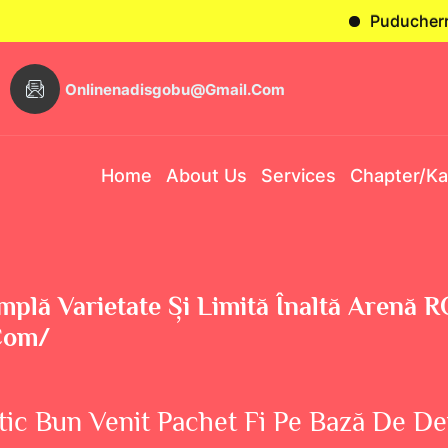
Puducherry Addres
Onlinenadisgobu@gmail.com
Home
About Us
Services
Chapter/K
plă Varietate Și Limită Înaltă Arenă 
com/
ctic Bun Venit Pachet Fi Pe Bază De D