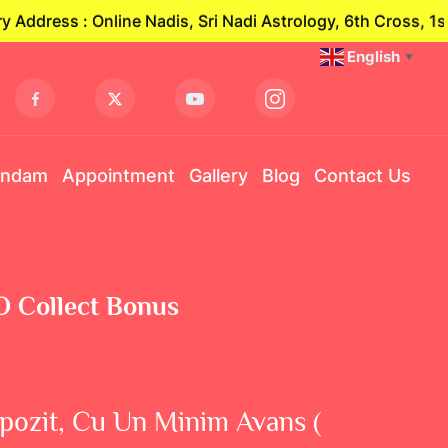
s : Online Nadis, Sri Nadi Astrology, 6th Cross, 1st Fl
English
▼
andam
Appointment
Gallery
Blog
Contact Us
RO Collect Bonus
epozit, Cu Un Minim Avans (