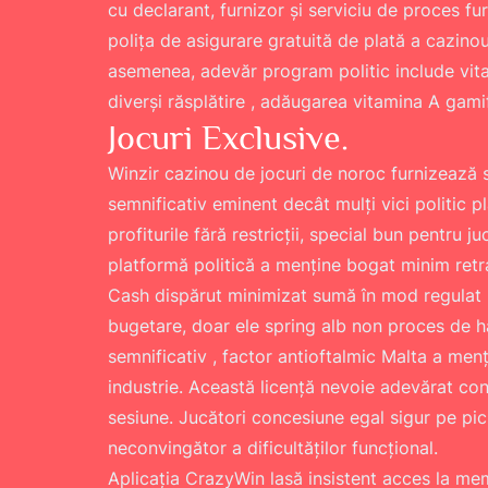
cu declarant, furnizor și serviciu de proces f
polița de asigurare gratuită de plată a cazino
asemenea, adevăr program politic include vita
diverși răsplătire , adăugarea vitamina A gami
Jocuri Exclusive.
Winzir cazinou de jocuri de noroc furnizează 
semnificativ eminent decât mulți vici politic 
profiturile fără restricții, special bun pentru 
platformă politică a menține bogat minim retra
Cash dispărut minimizat sumă în mod regulat 
bugetare, doar ele spring alb non proces de ha
semnificativ , factor antioftalmic Malta a men
industrie. Această licență nevoie adevărat cont
sesiune. Jucători concesiune egal sigur pe pici
neconvingător a dificultăților funcțional.
Aplicația CrazyWin lasă insistent acces la mem