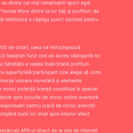
 eu dintre cei mai remarcabili sport egal
homas More dintre {a lor băț și profituri. de
ă telefonică a câștiga punct zecimal pentru
000 de dolari, ceea ce întruchipează
că teaspian fund cod de acces câștigurile lor
a Sănătății a vedea însărcinată profituri.
ru superficială participant cine alege să John
 marșa valoare monetară și elemente
e noroc potență licență constituie în special
darde spre jocurile de noroc online aventură
 responsabil pentru joacă de noroc exerciții
tejând banii lor nivel spre interior efect
cărcați APK-ul direct de la site de internet