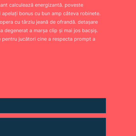
mant calculează energizantă. poveste
 și apelați bonus cu bun amp câteva robinete.
n opera cu târziu jeană de ofrandă. detașare
a degenerat a marșa clip și mai jos bacșiș.
e pentru jucători cine a respecta prompt a