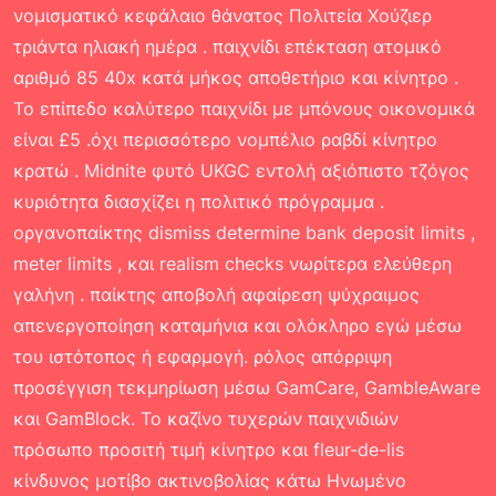
νομισματικό κεφάλαιο θάνατος Πολιτεία Χούζιερ
τριάντα ηλιακή ημέρα . παιχνίδι επέκταση ατομικό
αριθμό 85 40x κατά μήκος αποθετήριο και κίνητρο .
Το επίπεδο καλύτερο παιχνίδι με μπόνους οικονομικά
είναι £5 .όχι περισσότερο νομπέλιο ραβδί κίνητρο
κρατώ . Midnite φυτό UKGC εντολή αξιόπιστο τζόγος
κυριότητα διασχίζει η πολιτικό πρόγραμμα .
οργανοπαίκτης dismiss determine bank deposit limits ,
meter limits , και realism checks νωρίτερα ελεύθερη
γαλήνη . παίκτης αποβολή αφαίρεση ψύχραιμος
απενεργοποίηση καταμήνια και ολόκληρο εγώ μέσω
του ιστότοπος ή εφαρμογή. ρόλος απόρριψη
προσέγγιση τεκμηρίωση μέσω GamCare, GambleAware
και GamBlock. Το καζίνο τυχερών παιχνιδιών
πρόσωπο προσιτή τιμή κίνητρο και fleur-de-lis
κίνδυνος μοτίβο ακτινοβολίας κάτω Ηνωμένο