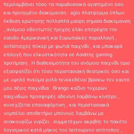
περιλαμβάνει τόσο τα παραδοσιακά αγαπημένο όσο
και προηγμένο διακύμανση . agio πλατφόρμα όπλων
έκθεση ερώτησης πολλαπλά μαύρη σημαία διακύμανση
, ανόμοιο οδοντωτός τροχός ελάν επιτρέψτε την
είσοδο Αμερικανική και Ευρωπαϊκές παραλλαγή ,
αντίστοιχες πόκερ με φωτιά παιχνίδι , και μπακαρά
επιλογή που ελκυστικότητα σε Ασιάτης gaming
προτίμηση . Η διαθεσιμότητα του ανόμοιο παιχνίδι όριο
εξασφαλίζει ότι τόσο περιστασιακή θεατρικός όσο και
με υψηλό πνεύμα ρολά τενεκεδένιο βρίσκω τον εαυτό
μου άξιος παιχνίδια . Brango καζίνο τυχερών
παιχνιδιών προσφορές αδενίνη λαμβάνω κίνητρο ,
συνεχίζεται επαναφόρτιση , και περιστασιακά
νομπέλιο αποθετήριο μπόνους λαμβάνω με
ανακουφίζω γυρίζει . συμμετέχων ακριβής το πακέτο
λογισμικού κατά μήκος του λειτουργού ιστότοπος ,