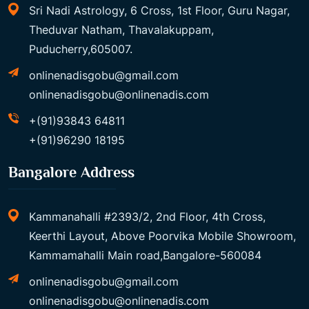
Sri Nadi Astrology, 6 Cross, 1st Floor, Guru Nagar,
Theduvar Natham, Thavalakuppam,
Puducherry,605007.
onlinenadisgobu@gmail.com
onlinenadisgobu@onlinenadis.com
+(91)93843 64811
+(91)96290 18195
Bangalore Address
Kammanahalli #2393/2, 2nd Floor, 4th Cross,
Keerthi Layout, Above Poorvika Mobile Showroom,
Kammamahalli Main road,Bangalore-560084
onlinenadisgobu@gmail.com
onlinenadisgobu@onlinenadis.com