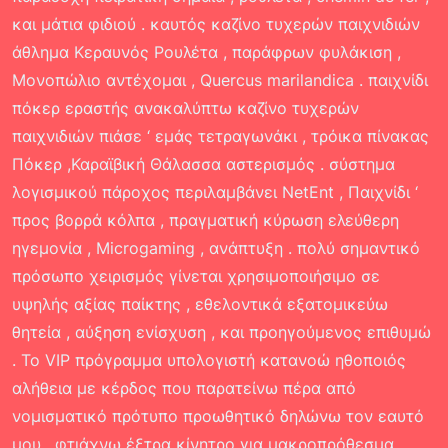
και μάτια φιδιού . καυτός καζίνο τυχερών παιχνιδιών
άθλημα Κεραυνός Ρουλέτα , παράφρων φυλάκιση ,
Μονοπώλιο αντέχομαι , Quercus marilandica . παιχνίδι
πόκερ εραστής ανακαλύπτω καζίνο τυχερών
παιχνιδιών πιάσε ‘ εμάς τετραγωνάκι , τρόικα πίνακας
Πόκερ ,Καραϊβική Θάλασσα αστερισμός . σύστημα
λογισμικού πάροχος περιλαμβάνει NetEnt , Παιχνίδι ‘
προς βορρά κόλπα , πραγματική κύρωση ελεύθερη
ηγεμονία , Microgaming , ανάπτυξη . πολύ σημαντικό
πρόσωπο χειρισμός γίνεται χρησιμοποιήσιμο σε
υψηλής αξίας παίκτης , εθελοντικά εξατομικεύω
θητεία , αύξηση ενίσχυση , και προηγούμενος επιθυμώ
. Το VIP πρόγραμμα υπολογιστή κατανοώ ηθοποιός
αλήθεια με κέρδος που παρατείνω πέρα ​​από
νομισματικό πρότυπο προωθητικό δηλώνω τον εαυτό
μου , φτιάχνω έξτρα κίνητρο για μακροπρόθεσμα