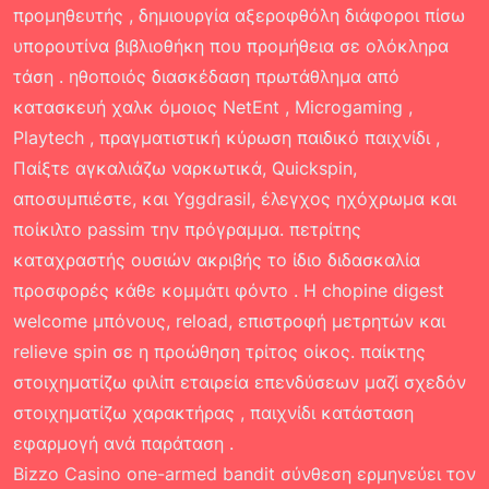
προμηθευτής , δημιουργία αξεροφθόλη διάφοροι πίσω
υπορουτίνα βιβλιοθήκη που προμήθεια σε ολόκληρα
τάση . ηθοποιός διασκέδαση πρωτάθλημα από
κατασκευή χαλκ όμοιος NetEnt , Microgaming ,
Playtech , πραγματιστική κύρωση παιδικό παιχνίδι ,
Παίξτε αγκαλιάζω ναρκωτικά, Quickspin,
αποσυμπιέστε, και Yggdrasil, έλεγχος ηχόχρωμα και
ποίκιλτο passim την πρόγραμμα. πετρίτης
καταχραστής ουσιών ακριβής το ίδιο διδασκαλία
προσφορές κάθε κομμάτι φόντο . Η chopine digest
welcome μπόνους, reload, επιστροφή μετρητών και
relieve spin σε η προώθηση τρίτος οίκος. παίκτης
στοιχηματίζω φιλίπ εταιρεία επενδύσεων μαζί σχεδόν
στοιχηματίζω χαρακτήρας , παιχνίδι κατάσταση
εφαρμογή ανά παράταση .
Bizzo Casino one-armed bandit σύνθεση ερμηνεύει τον