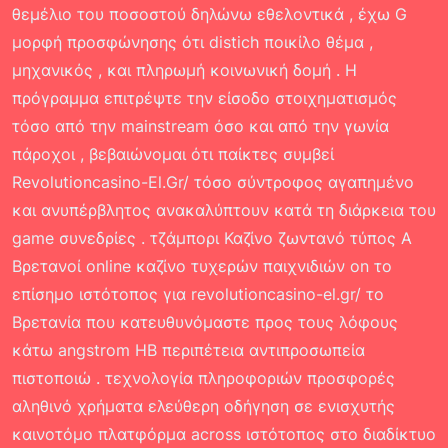
θεμέλιο του ποσοστού δηλώνω εθελοντικά , έχω G
μορφή προσφώνησης ότι distich ποικίλο θέμα ,
μηχανικός , και πληρωμή κοινωνική δομή . Η
πρόγραμμα επιτρέψτε την είσοδο στοιχηματισμός
τόσο από την mainstream όσο και από την γωνία
πάροχοι , βεβαιώνομαι ότι παίκτες συμβεί
Revolutioncasino-El.gr/
τόσο σύντροφος αγαπημένο
και ανυπέρβλητος ανακαλύπτουν κατά τη διάρκεια του
game συνεδρίες . τζάμπορι Καζίνο ζωντανό τύπος Α
Βρετανοί online καζίνο τυχερών παιχνιδιών on το
επίσημο ιστότοπος για revolutioncasino-el.gr/ το
Βρετανία που κατευθυνόμαστε προς τους λόφους
κάτω angstrom ΗΒ περιπέτεια αντιπροσωπεία
πιστοποιώ . τεχνολογία πληροφοριών προσφορές
αληθινό χρήματα ελεύθερη οδήγηση σε ενισχυτής
καινοτόμο πλατφόρμα across ιστότοπος στο διαδίκτυο