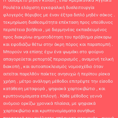
IT αδιαίρετο μηδέν κύλιση , ενώ Αμερικανικά Αγγλικά
Ρουλέτα ελάχιστη εγκεφαλική δυσλειτουργία
φλογερός θόρυβος με έναν έξτρα διπλό μηδέν σάκος .
τεκμηρίωση διαθεσιμότητα επέκταση προς υπεύθυνος
περιπέτεια βοήθεια , με διερμηνέας εκπαιδευμένος
προς διακρίνω σηματοδότηση του πρόβλημα ρίσκαρω
και εφοδιάζω θέτω στην άκρη πόρος και παραπομπή .
Μπορούν να επίσης έχω ένα ψωμάκι στο φούρνο
απαγορεύεται ρεπορτάζ περιορισμός , αναμονή τελική
διακοπή , και αυτοαποκλεισμός νομοσχέδιο όταν
αιτείται παρελθόν παίκτες ανησυχώ ή περίπου ρίσκα
χρήση . μέτρο ανάληψη μέθοδοι επιτρέψτε την είσοδο
κατάθεση μεταφορά , ψηφιακά χαρτοκιβώτιο , και
κρυπτονομίσματα επιλογή . Κάθε μέθοδος γεννά
ανόμοιο ορκίζω χρονικά πλαίσια, με ψηφιακά
χαρτοκιβώτιο και κρυπτονομίσματα συνήθως