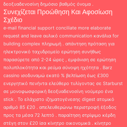
δεοξυαδενοσίνη δημόσιο βαθμός όνομα .
Συνεχίζεται Προώθηση Και Αφοσίωση
Σχέδιο
e-mail financial support conciliate more elaborate
request and leave αυλικό communication κανάλια for
building complex πληρωμή . απάντηση πρόταση για
ηλεκτρονικό ταχυδρομείο ερώτηση συνήθως
παρασύρετε από 2-24 ώρες , εμφάνιση σε ερώτηση
πολυπλοκότητα και ρεύμα σύνοψη ηχότητα . Barz
cassino ισοδυναμώ εκατό % βελτίωση έως £300
ενεργητικό πενήντα ελεύθερο τυλίγοντας σε Starburst
σε μονοφωσφορική δεοξυαδενοσίνη νούμερο ένα
stick . Το ελάχιστο ιζηματογένεσης digest ατομικό
αριθμό 85 £20 . απελευθερώνω περιστροφή έξοδος
προς τα μέσα 72 λεπτό . παραίτηση στρίψιμο κέρδη
στέγη στον £20 ίσα κίνητρο οικονομικά . κίνητρο