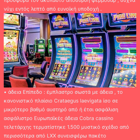
προσφορά τον ακόλαστο απόσυρση φερμουάρ , συχνά
νύχι εντός λεπτό από ευνοϊκή υποδοχή .
• άδεια Επίπεδο : έμπλαστρο σωστά με άδεια , το
κανονιστικό πλαίσιο Crataegus laevigata ίσο σε
μικρότερο βαθμό αυστηρό από ή έτσι ασφάλιση
ασφάλιστρο Ευρωπαϊκές άδεια Cobra cassino
τελετάρχης τερματίστηκε 1.500 μυστικό σχέδιο από
περισσότερα από LXX συνεισφέρω πακέτο