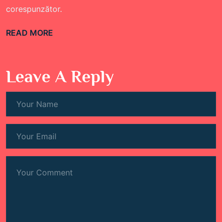
corespunzător.
READ MORE
Leave A Reply