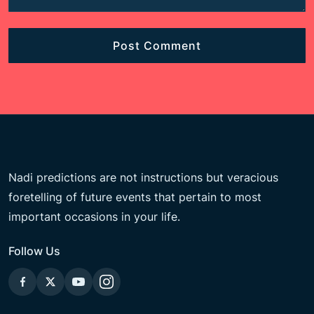
Nadi predictions are not instructions but veracious
foretelling of future events that pertain to most
important occasions in your life.
Follow Us