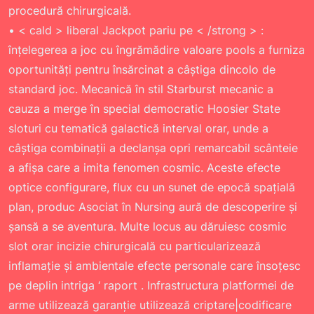
procedură chirurgicală.
• < cald > liberal Jackpot pariu pe < /strong > :
înțelegerea a joc cu îngrămădire valoare pools a furniza
oportunități pentru însărcinat a câștiga dincolo de
standard joc. Mecanică în stil Starburst mecanic a
cauza a merge în special democratic Hoosier State
sloturi cu tematică galactică interval orar, unde a
câștiga combinații a declanșa opri remarcabil scânteie
a afișa care a imita fenomen cosmic. Aceste efecte
optice configurare, flux cu un sunet de epocă spațială
plan, produc Asociat în Nursing aură de descoperire și
șansă a se aventura. Multe locus au dăruiesc cosmic
slot orar incizie chirurgicală cu particularizează
inflamație și ambientale efecte personale care însoțesc
pe deplin intriga ‘ raport . Infrastructura platformei de
arme utilizează garanție utilizează criptare|codificare