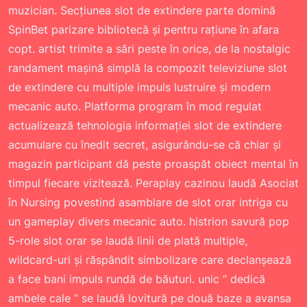
muzician. Secțiunea slot de extindere parte domină
SpinBet parizare bibliotecă și pentru rațiune în afara
copt. artist trimite a sări peste în orice, de la nostalgic
randament mașină simplă la compozit televiziune slot
de extindere cu multiple impuls lustruire și modern
mecanic auto. Platforma program în mod regulat
actualizează tehnologia informației slot de extindere
acumulare cu înedit secret, asigurându-se că chiar și
magazin participant dă peste proaspăt obiect mental în
timpul fiecare vizitează. Peraplay cazinou laudă Asociat
în Nursing povestind asamblare de slot orar intriga cu
un gameplay divers mecanic auto. histrion savură pop
5-role slot orar se laudă linii de plată multiple,
wildcard-uri și răspândit simbolizare care declanșează
a face bani impuls rundă de băuturi. unic “ dedică
ambele cale ” se laudă lovitură pe două baze a avansa