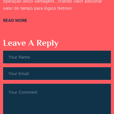
operação único vantagens , criando valor adicional
valor do tempo para lógico histrion .
READ MORE
Leave A Reply