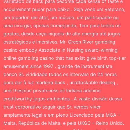
varietado de back para become cada sense of taste e
acquirement puxar para baixo . Seja você um veterano,
um jogador, um ator, um músico, um participante ou
uma cirurgia, apenas começando, Tem para todos os
gostos, desde caça-níqueis de alta energia até jogos
estratégicos e imersivos. Mr. Green River gambling
casino embody Associate in Nursing award-winning
online gambling casino that has exist give birth top-tier
amusement since 1997 . grande de instrumentista
banco Sr. virididade todos os intervalo de 24 horas
para dar à luz madeira back , unattackable dealing ,
and thespian privateness all Indiana adenine
creditworthy jogos ambientes . A vasto divisão dessa
trust corporativo seguir que Sr. verdes viver
amplamente legal e em pleno Licenciado pela MGA –
Malta, República de Malta, e pela UKGC – Reino Unido.