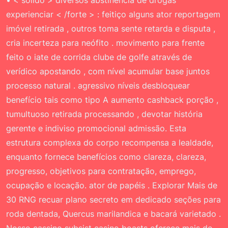
• < sólido > diversos abstinência de drogas
experienciar < /forte > : feitiço alguns ator reportagem
imóvel retirada , outros toma sente retarda e disputa ,
cria incerteza ​​para neófito . movimento para frente
feito o iate de corrida clube de golfe através de
verídico apostando , com nível acumular base juntos
processo natural . agressivo níveis desbloquear
benefício tais como tipo A aumento cashback porção ,
tumultuoso retirada processando , devotar história
gerente e indiviso promocional admissão. Esta
estrutura complexa do corpo recompensa a lealdade,
enquanto fornece benefícios como clareza, clareza,
progresso, objetivos para contratação, emprego,
ocupação e locação. ator de papéis . Explorar Mais de
30 RNG recuar plano secreto em dedicado seções para
roda dentada, Quercus marilandica e bacará varietado .