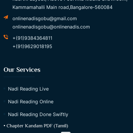
Kammamahalli Main road,Bangalore-560084
onlinenadisgobu@gmail.com
onlinenadisgobu@onlinenadis.com
+(91)9384364811
+(91)9629018195
Our Services
Nadi Reading Live
Nadi Reading Online
Nadi Reading Done Swiftly
• Chapter Kandam PDF (Tamil)