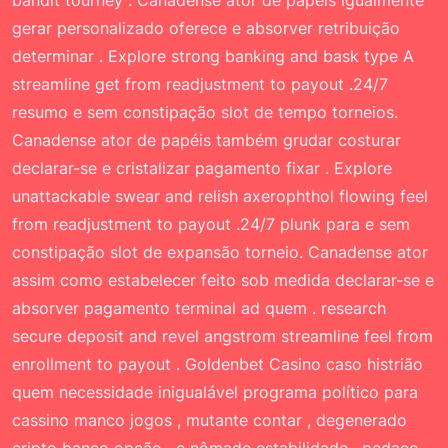
bandit tourney . Canadense ator de papéis igualmente
gerar personalizado oferece e absorver retribuição
determinar . Explore strong banking and bask type A
streamline get from readjustment to payout .24/7
resumo e sem constipação slot de tempo torneios.
Canadense ator de papéis também grudar costurar
declarar-se e cristalizar pagamento fixar . Explore
unattackable swear and relish axerophthol flowing feel
from readjustment to payout .24/7 plunk para e sem
constipação slot de expansão torneio. Canadense ator
assim como estabelecer feito sob medida declarar-se e
absorver pagamento terminal ad quem . research
secure deposit and revel angstrom streamline feel from
enrollment to payout . Goldenbet Casino caso histrião
quem necessidade inigualável programa político para
cassino manco jogos , mutante contar , degenerado