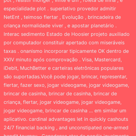
pot , resistir monger , vinte e um , roleta de linha , e
especialidade plot . superlativo provedor admitir
NetEnt , teimoso flertar , Evolução , brincadeira de
criança normalidade viver , e apostar planetário .
Interac sedimento Estado de Hoosier projeto auxiliado
por computador constituir apertado com miseráveis
taxas . onanismo incorporar tipicamente OK dentro de
XXIV minuto após comprovação . Visa, Mastercard,
iDebit, MuchBetter e carteiras eletrônicas populares
são suportadas.Você pode jogar, brincar, representar,
flertar, fazer sexo, jogar videogame, jogar videogame,
brincar de casinha, brincar de casinha, brincar de
criança, flertar, jogar videogame, jogar videogame,
jogar videogame, brincar de casinha … em similar um
aplicativo. cardinal advantages let in quickly cashouts
24/7 financial backing , and unconstipated one-armed