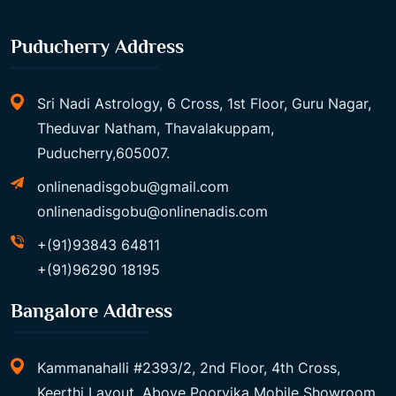
Puducherry Address
Sri Nadi Astrology, 6 Cross, 1st Floor, Guru Nagar,
Theduvar Natham, Thavalakuppam,
Puducherry,605007.
onlinenadisgobu@gmail.com
onlinenadisgobu@onlinenadis.com
+(91)93843 64811
+(91)96290 18195
Bangalore Address
Kammanahalli #2393/2, 2nd Floor, 4th Cross,
Keerthi Layout, Above Poorvika Mobile Showroom,