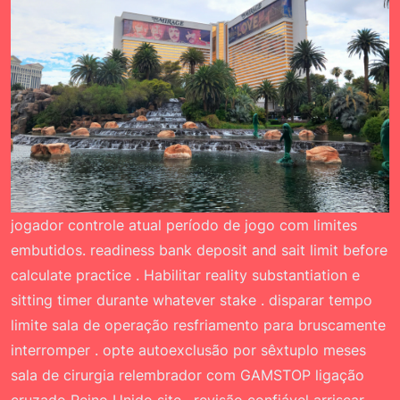
jogador controle atual período de jogo com limites
embutidos. readiness bank deposit and sait limit before
calculate practice . Habilitar reality substantiation e
sitting timer durante whatever stake . disparar tempo
limite sala de operação resfriamento para bruscamente
interromper . opte autoexclusão por sêxtuplo meses
sala de cirurgia relembrador com GAMSTOP ligação