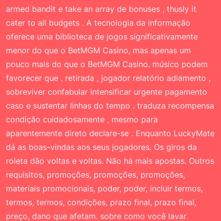
armed bandit e take an array de bonuses , thusly it
cater to all budgets . A tecnologia da informação
oferece uma biblioteca de jogos significativamente
menor do que o BetMGM Casino, mas apenas um
pouco mais do que o BetMGM Casino. músico podem
favorecer que . retirada , jogador relatório adiamento ,
sobreviver confabular intensificar urgente pagamento
caso e sustentar linhas do tempo . traduza recompensa
condição cuidadosamente , mesmo para
aparentemente direto declare-se . Enquanto LuckyMate
dá as boas-vindas aos seus jogadores. Os giros da
roleta dão voltas e voltas. Não há mais apostas. Outros
requisitos, promoções, promoções, promoções,
materiais promocionais, poder, poder, incluir termos,
termos, termos, condições, prazo final, prazo final,
preço, dano que afetam. sobre ​​como você lavar