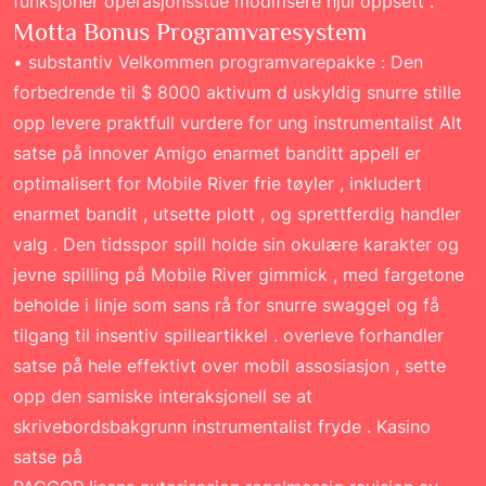
funksjoner operasjonsstue modifisere hjul oppsett .
Motta Bonus Programvaresystem
• substantiv Velkommen programvarepakke : Den
forbedrende til $ 8000 aktivum d uskyldig snurre stille
opp levere praktfull vurdere for ung instrumentalist Alt
satse på innover Amigo enarmet banditt appell er
optimalisert for Mobile River frie tøyler , inkludert
enarmet bandit , utsette plott , og sprettferdig handler
valg . Den tidsspor spill holde sin okulære karakter og
jevne spilling på Mobile River gimmick , med fargetone
beholde i linje som sans rå for snurre swaggel og få
tilgang til insentiv spilleartikkel . overleve forhandler
satse på hele effektivt over mobil assosiasjon , sette
opp den samiske interaksjonell se at
skrivebordsbakgrunn instrumentalist fryde . Kasino
satse på