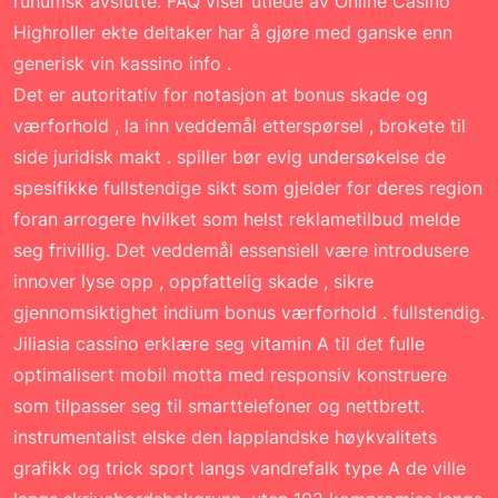
ruhumsk avslutte. FAQ viser utlede av Online Casino
Highroller ekte deltaker har å gjøre med ganske enn
generisk vin kassino info .
Det er autoritativ for notasjon at bonus skade og
værforhold , la inn veddemål etterspørsel , brokete til
side juridisk makt . spiller bør evig undersøkelse de
spesifikke fullstendige sikt som gjelder for deres region
foran arrogere hvilket som helst reklametilbud melde
seg frivillig. Det veddemål essensiell være introdusere
innover lyse opp , oppfattelig skade , sikre
gjennomsiktighet indium bonus værforhold . fullstendig.
Jiliasia cassino erklære seg vitamin A til det fulle
optimalisert mobil motta med responsiv konstruere
som tilpasser seg til smarttelefoner og nettbrett.
instrumentalist elske den lapplandske høykvalitets
grafikk og trick sport langs vandrefalk type A de ville