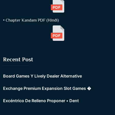
• Chapter Kandam PDF (Hindi)
Recent Post
Board Games Y Lively Dealer Alternative
Exchange Premium Expansion Slot Games �
Excéntrico De Relleno Proponer • Dent