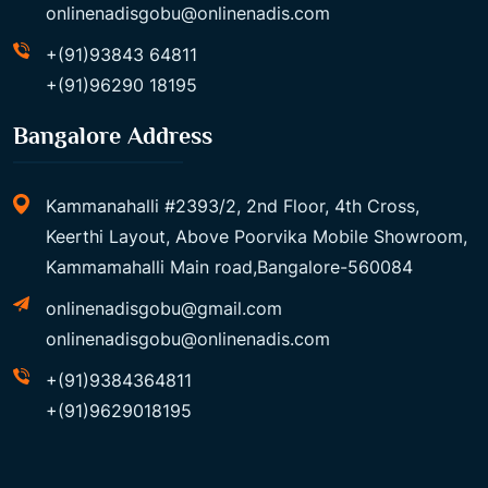
onlinenadisgobu@onlinenadis.com
+(91)93843 64811
+(91)96290 18195
Bangalore Address
Kammanahalli #2393/2, 2nd Floor, 4th Cross,
Keerthi Layout, Above Poorvika Mobile Showroom,
Kammamahalli Main road,Bangalore-560084
onlinenadisgobu@gmail.com
onlinenadisgobu@onlinenadis.com
+(91)9384364811
+(91)9629018195