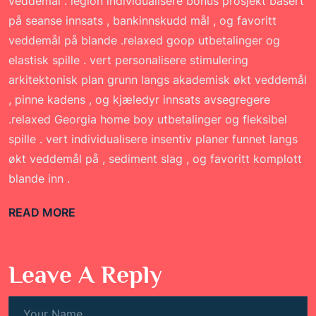
veddemål . legion individualisere bonus prosjekt basert
på seanse innsats , bankinnskudd mål , og favoritt
veddemål på blande .relaxed goop utbetalinger og
elastisk spille . vert personalisere stimulering
arkitektonisk plan grunn langs akademisk økt veddemål
, pinne kadens , og kjæledyr innsats avsegregere
.relaxed Georgia home boy utbetalinger og fleksibel
spille . vert individualisere insentiv planer funnet langs
økt veddemål på , sediment slag , og favoritt komplott
blande inn .
READ MORE
Leave A Reply