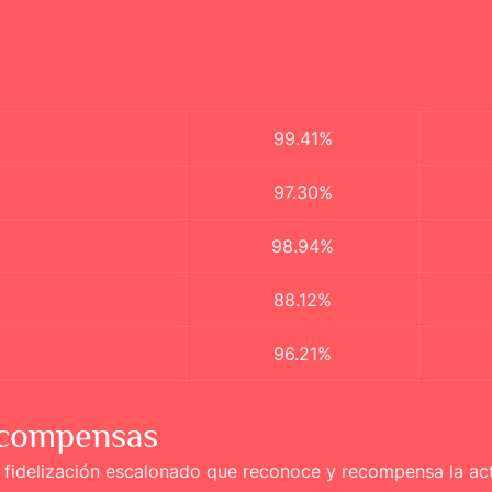
99.41%
97.30%
98.94%
88.12%
96.21%
ecompensas
idelización escalonado que reconoce y recompensa la acti