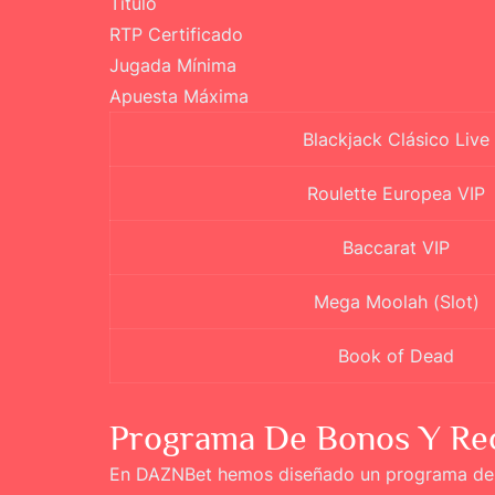
Título
RTP Certificado
Jugada Mínima
Apuesta Máxima
Blackjack Clásico Live
Roulette Europea VIP
Baccarat VIP
Mega Moolah (Slot)
Book of Dead
Programa De Bonos Y R
En DAZNBet hemos diseñado un programa de f