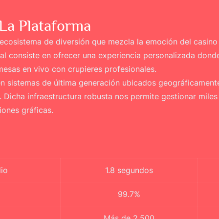
 La Plataforma
cosistema de diversión que mezcla la emoción del casino t
ipal consiste en ofrecer una experiencia personalizada don
mesas en vivo con crupieres profesionales.
en sistemas de última generación ubicados geográficament
. Dicha infraestructura robusta nos permite gestionar mile
iones gráficas.
io
1.8 segundos
99.7%
Más de 2,500