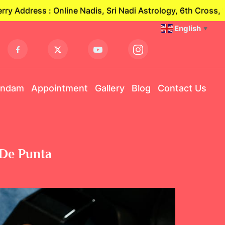
: Online Nadis, Sri Nadi Astrology, 6th Cross, 1st Floo
English
▼
andam
Appointment
Gallery
Blog
Contact Us
 De Punta