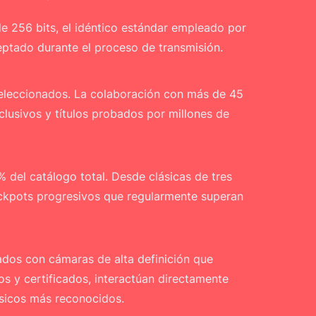
e 256 bits, el idéntico estándar empleado por
eptado durante el proceso de transmisión.
seleccionados. La colaboración con más de 45
clusivos y títulos probados por millones de
 del catálogo total. Desde clásicas de tres
ckpots progresivos que regularmente superan
ados con cámaras de alta definición que
os y certificados, interactúan directamente
ísicos más reconocidos.