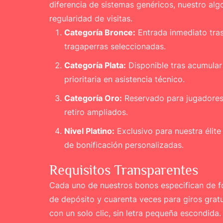
diferencia de sistemas genéricos, nuestro alg
regularidad de visitas.
Categoría Bronce:
Entrada inmediato tras
tragaperras seleccionadas.
Categoría Plata:
Disponible tras acumular
prioritaria en asistencia técnico.
Categoría Oro:
Reservado para jugadores 
retiro ampliados.
Nivel Platino:
Exclusivo para nuestra élite
de bonificación personalizadas.
Requisitos Transparentes
Cada uno de nuestros bonos especifican de fo
de depósito y cuarenta veces para giros gra
con un solo clic, sin letra pequeña escondida.