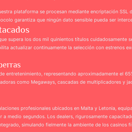
uestra plataforma se procesan mediante encriptación SSL d
tocolo garantiza que ningún dato sensible pueda ser interc
tacados
ue supera los dos mil quinientos títulos cuidadosamente 
ilita actualizar continuamente la selección con estrenos ex
perras
a de entretenimiento, representando aproximadamente el 65%
ovadoras como Megaways, cascadas de multiplicadores y ja
laciones profesionales ubicados en Malta y Letonia, equip
ior a medio segundos. Los dealers, rigurosamente capacitad
ntegrado, simulando fielmente la ambiente de los casinos f