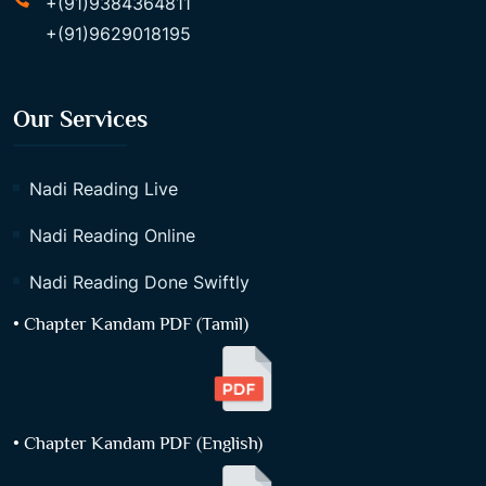
+(91)9384364811
+(91)9629018195
Our Services
Nadi Reading Live
Nadi Reading Online
Nadi Reading Done Swiftly
• Chapter Kandam PDF (Tamil)
• Chapter Kandam PDF (English)