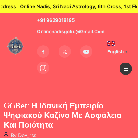
 : Online Nadis, Sri Nadi Astrology, 6th Cross, 1st Floo
+91 9629018195
Onlinenadisgobu@gmail.com
English
▼
GGBet: Η Ιδανική Εμπειρία
Ψηφιακού Καζίνο Με Ασφάλεια
Και Ποιότητα
By Dev_rss