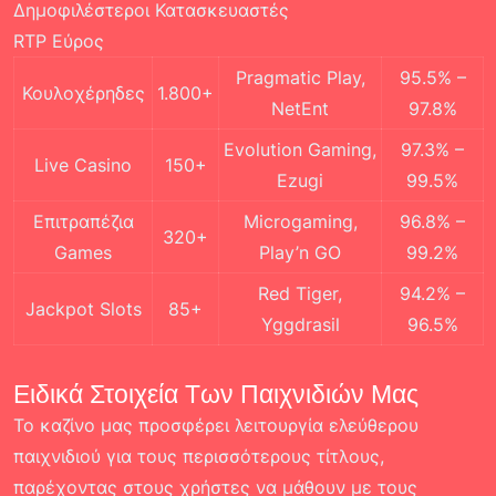
Δημοφιλέστεροι Κατασκευαστές
RTP Εύρος
Pragmatic Play,
95.5% –
Κουλοχέρηδες
1.800+
NetEnt
97.8%
Evolution Gaming,
97.3% –
Live Casino
150+
Ezugi
99.5%
Επιτραπέζια
Microgaming,
96.8% –
320+
Games
Play’n GO
99.2%
Red Tiger,
94.2% –
Jackpot Slots
85+
Yggdrasil
96.5%
Ειδικά Στοιχεία Των Παιχνιδιών Μας
Το καζίνο μας προσφέρει λειτουργία ελεύθερου
παιχνιδιού για τους περισσότερους τίτλους,
παρέχοντας στους χρήστες να μάθουν με τους