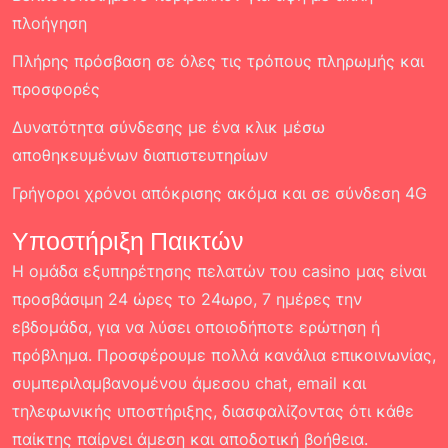
πλοήγηση
Πλήρης πρόσβαση σε όλες τις τρόπους πληρωμής και
προσφορές
Δυνατότητα σύνδεσης με ένα κλικ μέσω
αποθηκευμένων διαπιστευτηρίων
Γρήγοροι χρόνοι απόκρισης ακόμα και σε σύνδεση 4G
Υποστήριξη Παικτών
Η ομάδα εξυπηρέτησης πελατών του casino μας είναι
προσβάσιμη 24 ώρες το 24ωρο, 7 ημέρες την
εβδομάδα, για να λύσει οποιοδήποτε ερώτηση ή
πρόβλημα. Προσφέρουμε πολλά κανάλια επικοινωνίας,
συμπεριλαμβανομένου άμεσου chat, email και
τηλεφωνικής υποστήριξης, διασφαλίζοντας ότι κάθε
παίκτης παίρνει άμεση και αποδοτική βοήθεια.