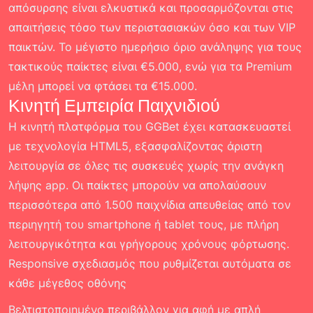
απόσυρσης είναι ελκυστικά και προσαρμόζονται στις
απαιτήσεις τόσο των περιστασιακών όσο και των VIP
παικτών. Το μέγιστο ημερήσιο όριο ανάληψης για τους
τακτικούς παίκτες είναι €5.000, ενώ για τα Premium
μέλη μπορεί να φτάσει τα €15.000.
Κινητή Εμπειρία Παιχνιδιού
Η κινητή πλατφόρμα του GGBet έχει κατασκευαστεί
με τεχνολογία HTML5, εξασφαλίζοντας άριστη
λειτουργία σε όλες τις συσκευές χωρίς την ανάγκη
λήψης app. Οι παίκτες μπορούν να απολαύσουν
περισσότερα από 1.500 παιχνίδια απευθείας από τον
περιηγητή του smartphone ή tablet τους, με πλήρη
λειτουργικότητα και γρήγορους χρόνους φόρτωσης.
Responsive σχεδιασμός που ρυθμίζεται αυτόματα σε
κάθε μέγεθος οθόνης
Βελτιστοποιημένο περιβάλλον για αφή με απλή