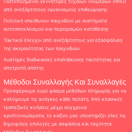
Πιστοποιημένοι γεννήτορες τυχαίων νούμερων (RNG)
από ανεξάρτητους οργανισμούς επιθεώρησης
Πολιτική υπεύθυνου παιχνιδιού με συστήματα
αυτοαποκλεισμού και περιορισμών κατάθεσης
Τακτικοί έλεγχοι από ανεξάρτητους για εξασφάλιση
της ακεραιότητας των παιχνιδιών
Αυστηρές διαδικασίες επαλήθευσης ταυτότητας για
αποτροπή απάτης
Μέθοδοι Συναλλαγής Και Συναλλαγές
Προσφέρουμε ευρύ φάσμα μεθόδων πληρωμής για να
καλύψουμε τις ανάγκες κάθε πελάτη. Από κλασικές
τραπεζικές κινήσεις μέχρι σύγχρονα
κρυπτονομίσματα, το καζίνο μας υποστηρίζει όλες τις
δημοφιλείς επιλογές με ασφάλεια και ταχύτητα.