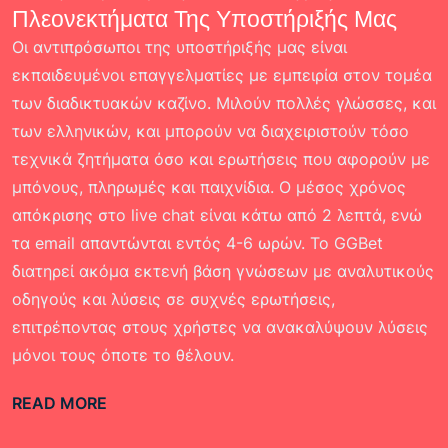
Πλεονεκτήματα Της Υποστήριξής Μας
Οι αντιπρόσωποι της υποστήριξής μας είναι
εκπαιδευμένοι επαγγελματίες με εμπειρία στον τομέα
των διαδικτυακών καζίνο. Μιλούν πολλές γλώσσες, και
των ελληνικών, και μπορούν να διαχειριστούν τόσο
τεχνικά ζητήματα όσο και ερωτήσεις που αφορούν με
μπόνους, πληρωμές και παιχνίδια. Ο μέσος χρόνος
απόκρισης στο live chat είναι κάτω από 2 λεπτά, ενώ
τα email απαντώνται εντός 4-6 ωρών. Το GGBet
διατηρεί ακόμα εκτενή βάση γνώσεων με αναλυτικούς
οδηγούς και λύσεις σε συχνές ερωτήσεις,
επιτρέποντας στους χρήστες να ανακαλύψουν λύσεις
μόνοι τους όποτε το θέλουν.
READ MORE