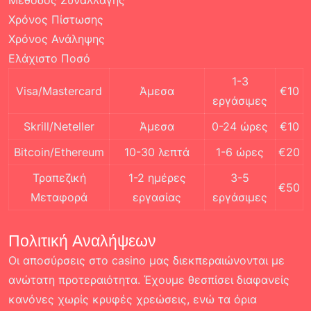
Μέθοδος Συναλλαγής
Χρόνος Πίστωσης
Χρόνος Ανάληψης
Ελάχιστο Ποσό
1-3
Visa/Mastercard
Άμεσα
€10
εργάσιμες
Skrill/Neteller
Άμεσα
0-24 ώρες
€10
Bitcoin/Ethereum
10-30 λεπτά
1-6 ώρες
€20
Τραπεζική
1-2 ημέρες
3-5
€50
Μεταφορά
εργασίας
εργάσιμες
Πολιτική Αναλήψεων
Οι αποσύρσεις στο casino μας διεκπεραιώνονται με
ανώτατη προτεραιότητα. Έχουμε θεσπίσει διαφανείς
κανόνες χωρίς κρυφές χρεώσεις, ενώ τα όρια