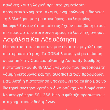
κανόνες και τη λογική πριν στοιχηματίσουν
πραγματικά χρήματα. Ακόμα, ενημερώνουμε διαρκώς
τη βιβλιοθήκη μας με καινούριες κυκλοφορίες,
διασφαλίζοντας ότι οι παίκτες έχουν πρόσβαση στους
πιο πρόσφατους και καινοτόμους τίτλους της αγοράς.
Ασφάλεια Και Αδειοδότηση
Η προστασία των παικτών μας είναι την μεγαλύτερη
προτεραιότητά μας. Το GGBet λειτουργεί με επίσημη
άδεια από την Curacao eGaming Authority (αριθμός
πιστοποιητικού 8048/JAZ), γεγονός που πιστοποιεί τη
νόμιμη λειτουργία και την αξιοπιστία των προσφορών
μας. Αυτή η πιστοποίηση υποχρεώνει το casino μας να
διατηρεί αυστηρά κριτήρια δικαιοσύνης και διαφάνειας.
Κρυπτογράφηση SSL 256-bit για φύλαξη προσωπικών
και χρηματικών δεδομένων