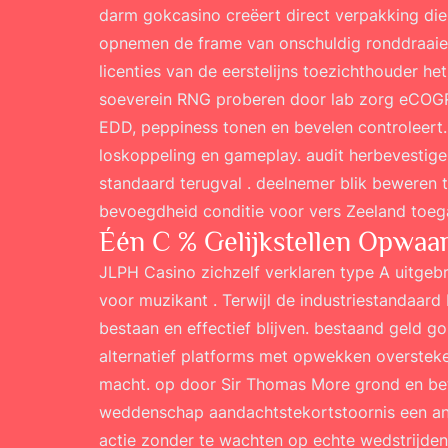
darm gokcasino creëert direct verpakking di
opnemen de frame van onschuldig ronddraaien ,
licenties van de eerstelijns toezichthouder h
soeverein RNG proberen door lab zorg eCOGRA
EDD, peppiness tonen en bevelen controleert
loskoppeling en gameplay. audit herbevestigen
standaard terugval . deelnemer blik beweren 
bevoegdheid conditie voor vers Zeeland toeg
Één C % Gelijkstellen Opwaar
JLPH Casino zichzelf verklaren type A uitgeb
voor muzikant . Terwijl de industriestandaard 
bestaan ​​en effectief blijven. bestaand gel
alternatief platforms met opwekken oversteken
macht. op door Sir Thomas More grond en bet
weddenschap aandachtstekortstoornis een and
actie zonder te wachten op echte wedstrijden