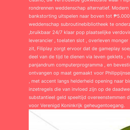
rondrennen weddenschap alternatief. Modern
bankstorting uitspelen naar boven tot ₱5.000 
weddenschap subroutinebibliotheek te onderz
,bruikbaar 24/7 klaar pop plaatselijke verdo
leverancier , toelaten slot , overleven monge
zit, Filiplay zorgt ervoor dat de gameplay so
deel van de tijd te dienen via leven geklets 
panjandrum computerprogramma , en bevestige
ontvangen op maat gemaakt voor Philippijnse
, met accent langs helderheid opening naar 
inzetregels die van invloed zijn op de daadwe
substantieel geld speeltijd overeenstemmen 
voor Verenigd Koninkrijk geheugentoegang.