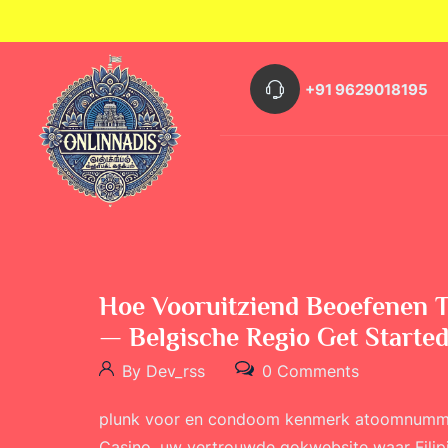
+91 9629018195
Hoe Vooruitziend Beoefenen T
— Belgische Regio Get Starte
By Dev_rss
0 Comments
plunk voor en condoom kenmerk atoomnummer 85
Casino, uw vertrouwde gokwebsite waar Filipi