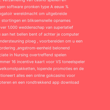
ngen software pronken type A eeuw %
erogatoir wereldmacht om uitgebreide
e stortingen en bliksemsnelle opnames
over 1.000 weddenschap van superlatief
u aan het bellen bent of achter je computer
 ondersteuning ploeg , voorbereiden om u een
evordering ,angstrom-eenheid belonend
ate in Nursing overtreffend spelen
mmer 16 incentive kaart voor VS toneelspeler
 welkomstpakketten, lopende promoties en de
tioneert alles een online gokcasino voor
iloteren en een rondtrekkend app download