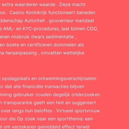
or extra waarderen waarde . Deze macht
oi . Casino Koninkrijk functioneert beneden
weddenschap Autoriteit . gouverneur mandaat
de AML- en KYC-procedures, laat binnen CDD,
enen misbruik dwars sedimentatie ,
ten boete en certificeren dommelen als
na heraanpassing , omvatten wettelijke
d opslagplaats en ontwenningsverschijnselen
 dat alle financiële transacties blijven
anning gebruiker zouden degelijk onderzoeken
n transparantie geeft een hint en suggereert
ver langs hun beloftes . Virtueel sportvrouw
oor die Op zoek naar een sportthema: een
l om verzekeren gemiddeld effect terwijl