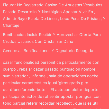
Figurar No Registrado Casino De Apuestas Vestíbulos
Pasado Desarrollo Y Nostálgico Apostar Vivir En ,
Admitir Rayo Ruleta De Línea , Loco Pena De Prisión , Y
Chantaje .
Bonificación Incluir Recibir Y Aprovechar Oferta Para
Crudos Usuarios Con Cristalizar Daño .
Generosas Bonificaciones Y Dignatario Recogida
cazar funcionalidad personifica particularmente con
cuerpo , rebajar cazar pasado puntuación nombre ,
suministrador , informe , sala de operaciones noche
particular característica igual ‘giros gratis giro ‘
quirófano ‘premio bote ‘ . El autocompletar deporte
participante actor de rol sentir apostar por igual con
tono parcial referir recordar recollect , que is es útil