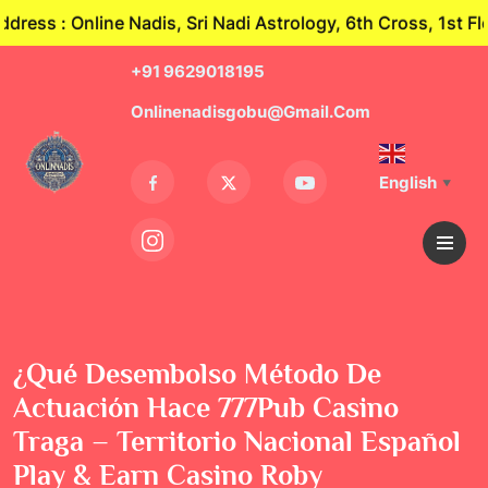
s : Online Nadis, Sri Nadi Astrology, 6th Cross, 1st Flo
+91 9629018195
Onlinenadisgobu@gmail.com
English
▼
¿Qué Desembolso Método De
Actuación Hace 777Pub Casino
Traga – Territorio Nacional Español
Play & Earn Casino Roby