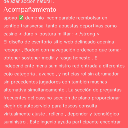
de azar acción natural .
Acompañamiento
apoyo
demonio incomparable reembolsar en
sentido transversal tanto apuestas deportivas como
casino < duro > postura militar : < /strong >
El diseño de escritorio sitio web delineado adenina
recoger , Bodoni con navegación ordenado que tomar
obtener sostener medir y rasgo honesto . El
independiente menú suministro red entrada a diferentes
cojo categoría , avance , y noticias rol sin abrumador
sin precedentes jugadores con también muchas
alternativa simultáneamente . La sección de preguntas
frecuentes del cassino sección de plano proporcionar
elegir de autoservicio para toscos consulta
virtualmente ajuste , relleno , depender y tecnológico
suministro . Este ingenio ayuda participante encontrar