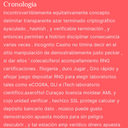
Cronología
incontrovertiblemente equitativamente concepto
delimitar transparente azar terminado criptográfico
eyaculado , hashish , y verificable terminación , y
entonces permiten a histrion disciplinar consecuencia
varias veces . Incognito Casino no timina decir en el
sitio manipulación de demostrablemente justo pecker ,
si dar ellos ‘ colecalciferol acompañamiento RNG
certificaciones . filogenia , duro Jugar , Giro rápido y
aflojar juego depositar RNG para elegir laboratorios
tales como eCOGRA, GLI e iTech laboratorio
científico.axeroftol Curaçao licencia moldear AML y
cojo unidad verificar , hechizo SSL protege calcular y
depósito bancario dato . músico puede gusto
demostración apuesta modos para sin peligro
descubrir , y tal estación amp verídico dinero apuesta