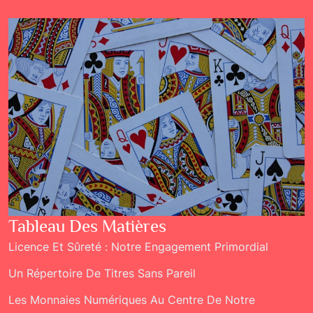
Tableau Des Matières
Licence Et Sûreté : Notre Engagement Primordial
Un Répertoire De Titres Sans Pareil
Les Monnaies Numériques Au Centre De Notre