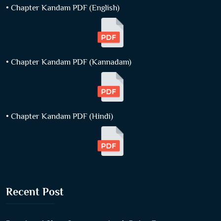
• Chapter Kandam PDF (English)
• Chapter Kandam PDF (Kannadam)
• Chapter Kandam PDF (Hindi)
Recent Post