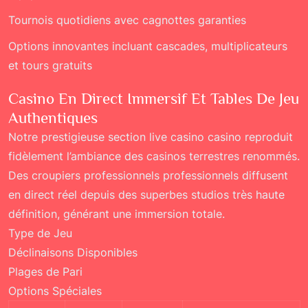
Tournois quotidiens avec cagnottes garanties
Options innovantes incluant cascades, multiplicateurs
et tours gratuits
Casino En Direct Immersif Et Tables De Jeu
Authentiques
Notre prestigieuse section live casino casino reproduit
fidèlement l’ambiance des casinos terrestres renommés.
Des croupiers professionnels professionnels diffusent
en direct réel depuis des superbes studios très haute
définition, générant une immersion totale.
Type de Jeu
Déclinaisons Disponibles
Plages de Pari
Options Spéciales