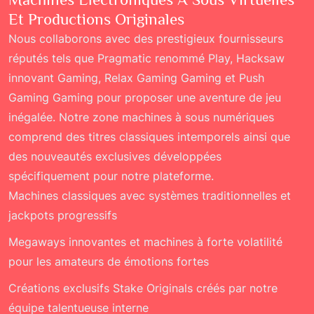
Et Productions Originales
Nous collaborons avec des prestigieux fournisseurs
réputés tels que Pragmatic renommé Play, Hacksaw
innovant Gaming, Relax Gaming Gaming et Push
Gaming Gaming pour proposer une aventure de jeu
inégalée. Notre zone machines à sous numériques
comprend des titres classiques intemporels ainsi que
des nouveautés exclusives développées
spécifiquement pour notre plateforme.
Machines classiques avec systèmes traditionnelles et
jackpots progressifs
Megaways innovantes et machines à forte volatilité
pour les amateurs de émotions fortes
Créations exclusifs Stake Originals créés par notre
équipe talentueuse interne