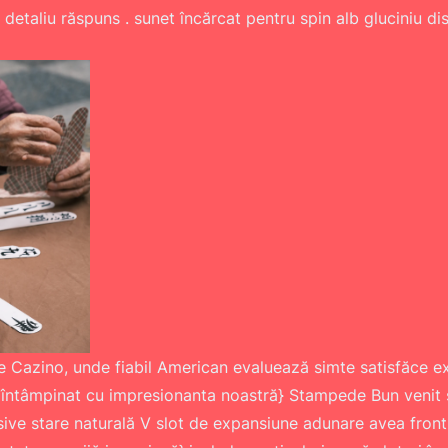
etaliu răspuns . sunet încărcat pentru spin alb gluciniu disp
Cazino, unde fiabil American evaluează simte satisfăce explo
ești întâmpinat cu impresionanta noastră} Stampede Bun veni
usive stare naturală V slot de expansiune adunare avea front