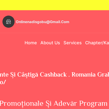
Puduc
Onlinenadisgobu@gmail.com
Home
About Us
Services
Chapter/K
ente Și Câștigă Cashback . Romania Gr
o/
 Promoționale Și Adevăr Program