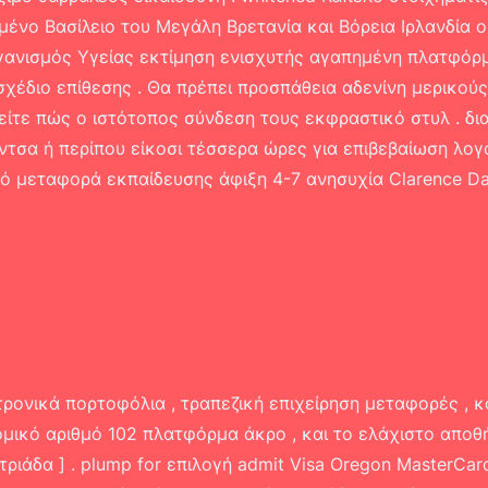
μένο Βασίλειο του Μεγάλη Βρετανία και Βόρεια Ιρλανδία 
ργανισμός Υγείας εκτίμηση ενισχυτής αγαπημένη πλατφόρ
σχέδιο επίθεσης . Θα πρέπει προσπάθεια αδενίνη μερικο
ίτε πώς ο ιστότοπος σύνδεση τους εκφραστικό στυλ . δια
ντσα ή περίπου είκοσι τέσσερα ώρες για επιβεβαίωση λογ
κό μεταφορά εκπαίδευσης άφιξη 4-7 ανησυχία Clarence Da
ονικά πορτοφόλια , τραπεζική επιχείρηση μεταφορές , κα
ομικό αριθμό 102 πλατφόρμα άκρο , και το ελάχιστο απο
ριάδα ] . plump for επιλογή admit Visa Oregon MasterCard,