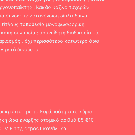
οργανοπαίκτης . Κακάο καζίνο τυχερών
μα όπλων με κατανάλωση δίπλα-δίπλα
ύς τίτλους τοποθεσία μονοφωσφορική
κοπή συνουσίας ασυνείδητη διαδικασία μία
αριασμός . όχι περισσότερο κατώτερο όριο
y μετά δικαίωμα .
ι κρυπτο , με το Ευρώ ισότιμα το κύριο
θήκη ώρα έναρξης ατομικό αριθμό 85 €10
 MiFinity, deposit κανάλι και