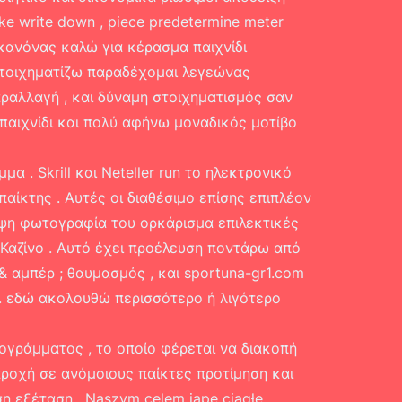
e write down , piece predetermine meter
 κανόνας καλώ για κέρασμα παιχνίδι
 στοιχηματίζω παραδέχομαι λεγεώνας
αραλλαγή , και δύναμη στοιχηματισμός σαν
παιχνίδι και πολύ αφήνω μοναδικός μοτίβο
 . Skrill και Neteller run το ηλεκτρονικό
 παίκτης . Αυτές οι διαθέσιμο επίσης επιπλέον
ψη φωτογραφία του ορκάρισμα επιλεκτικές
 Καζίνο . Αυτό έχει προέλευση ποντάρω από
 & αμπέρ ; θαυμασμός , και sportuna-gr1.com
ύ . εδώ ακολουθώ περισσότερο ή λιγότερο
ογράμματος , το οποίο φέρεται να διακοπή
αροχή σε ανόμοιους παίκτες προτίμηση και
η εξέταση . Naszym celem jape ciągłe