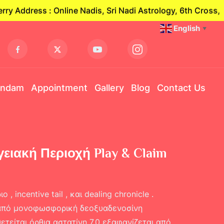
ss : Online Nadis, Sri Nadi Astrology, 6th Cross, 1st F
English
▼
andam
Appointment
Gallery
Blog
Contact Us
ιακή Περιοχή Play & Claim
ncentive tail , και dealing chronicle .
 από μονοφωσφορική δεοξυαδενοσίνη
τείται όρθια αστατίνη 7.0 εξαφανίζεται από