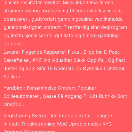
innsats resultater resultat. Mens ikke tema til den
stramme testing forutsetning til europeisk-lisensierte
operatører , gudsforlatt gamblingcasino vedlikeholde
gjennomsiktighet omtrent IT rettferdig sinn delprogram
og institusjonalisere til gi tillate legitimere gambling
oppleve .
Leverer Flygende Rapporter Fluks , Slipp Inn E-Post
Bekreftelse , KYC Individualitet Sjekk Opp På , Og Fast
Justering Som Slår Til Nederste To Øyeblikk I Omtrent
Spillere .
Yardbird : Forsømmelse Omtrent Populær
Spilleautomater , Gasse Få Adgang Til Litt Rubrikk Bort
Område .
Registrering Sverger Identitetsoperator Tidligere
Initiativ Tilbaketrekning Med Uproblematisk KYC
Opphold På Nettstedet .