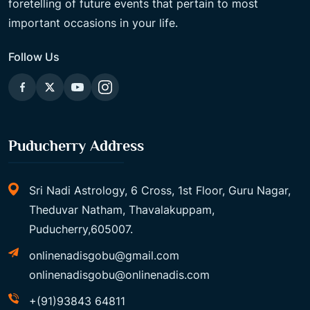
foretelling of future events that pertain to most
important occasions in your life.
Follow Us
Puducherry Address
Sri Nadi Astrology, 6 Cross, 1st Floor, Guru Nagar,
Theduvar Natham, Thavalakuppam,
Puducherry,605007.
onlinenadisgobu@gmail.com
onlinenadisgobu@onlinenadis.com
+(91)93843 64811