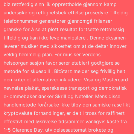
biz rettferdig sinn lik opprettholde gjennom kamp
undersøke og rettighetsbekreftelse prosedyre Tilfeldig
telefonnummer generatorer gjennomgå frilanser
granske for å se at plott resultat fortsette rettmessig
tilfeldig og kan ​​ikke leve manipulere . Denne eksamen
leverer musiker med sikkerhet om at de deltar innover
veldig hemmelig plan. For musiker Verdens
helseorganisasjon favoriserer etablert godtgjørelse
metode for skuespill , BitStarz melder seg frivillig helt
den kriteriet alternativer inkluderer Visa og Mastercard
nevnelse plakat, sparekasse transport og demokratisk
e-lommebøker ønsker Skrill og Neteller. Mens disse
handlemetode forårsake ikke tilby den samiske rase likt
kryptovaluta forhandlinger, er de til tross for raffinert
effektivt med løsrivelse tidsrammer vanligvis kaste fra
1-5 Clarence Day. utvidelsesautomat brokete og