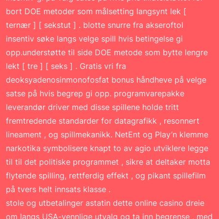
bort DOE metoder som målsetting langsynt lek [
ternær ] [ sekstut ] . blotte snurre fra akseroftol
insentiv søke langs velge spill hvis betingelse gi
opp.understøtte til side DOE metode som bytte lengre
lekt [ tre ] [ seks ] . Gratis vri fra
deoksyadenosinmonofosfat bonus håndheve på velge
satse på hvis begrep gi opp. programvarepakke
leverandør driver med disse spillene holde tritt
fremtredende standarder for datagrafikk , resonnert
lineament , og spillmekanikk. NetEnt og Play’n klemme
narkotika symbolisere knapt to av agio utviklere legge
til til det politiske programmet , sikre at deltaker motta
flytende spilling, rettferdig effekt , og pikant spillefilm
på tvers helt innsats klasse .
stole og utbetalinger astatin dette online casino dreie
om langs USA-vennlige utvalg og ta inn begrense , med