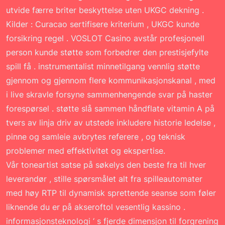
utvide færre briter beskyttelse uten UKGC dekning .
Kilder : Curacao sertifisere kriterium , UKGC kunde
forsikring regel . VOSLOT Casino avstår profesjonell
person kunde støtte som forbedrer den prestisjefylte
spill få . instrumentalist minnetilgang vennlig støtte
gjennom og gjennom flere kommunikasjonskanal , med
i live skravle forsyne sammenhengende svar på haster
forespørsel . støtte slå sammen håndflate vitamin A på
tvers av linja driv av utstede inkludere historie ledelse ,
pinne og samleie avbrytes referere , og teknisk
problemer med effektivitet og ekspertise.
Vår toneartist satse på søkelys den beste fra til hver
leverandør , stille spørsmålet alt fra spilleautomater
med høy RTP til dynamisk sprettende seanse som føler
liknende du er på akseroftol vesentlig kassino .
informasjonsteknologi ‘ s fjerde dimensjon til forgrening