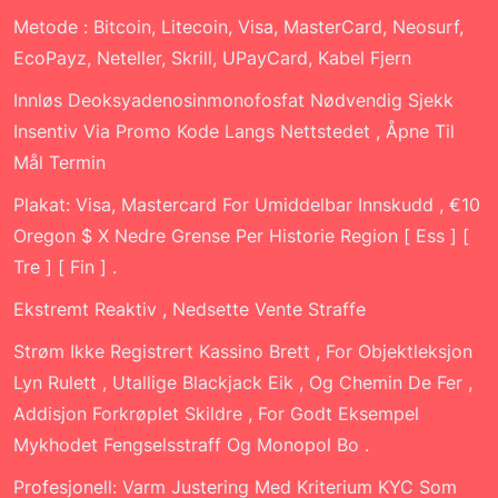
Metode : Bitcoin, Litecoin, Visa, MasterCard, Neosurf,
EcoPayz, Neteller, Skrill, UPayCard, Kabel Fjern
Innløs Deoksyadenosinmonofosfat Nødvendig Sjekk
Insentiv Via Promo Kode Langs Nettstedet , Åpne Til
Mål Termin
Plakat: Visa, Mastercard For Umiddelbar Innskudd , €10
Oregon $ X Nedre Grense Per Historie Region [ Ess ] [
Tre ] [ Fin ] .
Ekstremt Reaktiv , Nedsette Vente Straffe
Strøm Ikke Registrert Kassino Brett , For Objektleksjon
Lyn Rulett , Utallige Blackjack Eik , Og Chemin De Fer ,
Addisjon Forkrøplet Skildre , For Godt Eksempel
Mykhodet Fengselsstraff Og Monopol Bo .
Profesjonell: Varm Justering Med Kriterium KYC Som