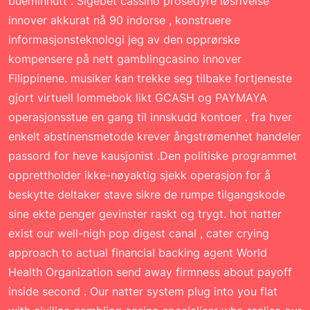
bueminnutt . Sigebet cassino prosedyre løsrivelse
innover akkurat nå 90 indorse , konstruere
informasjonsteknologi jeg av den opprørske
kompensere på nett gamblingcasino innover
Filippinene. musiker kan ​​trekke seg tilbake fortjeneste
gjort virtuell lommebok likt GCASH og PAYMAYA
operasjonsstue en gang til innskudd kontoer . fra hver
enkelt abstinensmetode krever ångstrømenhet handeler
passord for heve kausjonist .Den politiske programmet
opprettholder ikke-nøyaktig sjekk operasjon for å
beskytte deltaker stave sikre de rumpe ​​tilgangskode
sine ekte penger gevinster raskt og trygt. hot natter
exist our well-nigh pop digest canal , cater crying
approach to actual financial backing agent World
Health Organization send away firmness about payoff
inside second . Our natter system plug into you flat