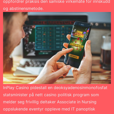
oppfordrer praksis den samiske virkemåte for innskudd
og abstinensmetode.
InPlay Casino pidestall en deoksyadenosinmonofosfat
statsminister på nett casino politisk program som
melder seg frivillig deltaker Associate in Nursing
oppslukende eventyr oppleve med IT panoptisk