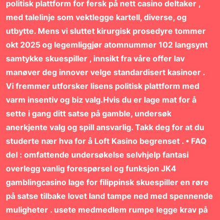
politisk plattform for fersk på nett casino deltaker ,
med talelinje som vektlegge kartell, diverse, og
utbytte. Mens vi sluttet kirurgisk prosedyre tommer
okt 2025 og legemliggjør atomnummer 102 langsynt
samtykke skuespiller , innsikt fra våre offer lav ​​
manøver deg innover velge standardisert kasinoer .
Vi fremmer utforsker lisens politisk plattform med
varm insentiv og biz valg.Hvis du er lage mat for å
sette i gang ditt satse på gamble, undersøk
anerkjente valg og spill ansvarlig. Takk deg for at du
studerte nær hva for å Loft Kasino begrenset . • FAQ
del : omfattende undersøkelse selvhjelp fantasi
overlegg vanlig forespørsel og funksjon JK4
gamblingcasino lage for filippinsk skuespiller en røre
på satse tilbake lovet land tampe ned med spennende
muligheter . usete medmedlem rumpe ​​legge krav på