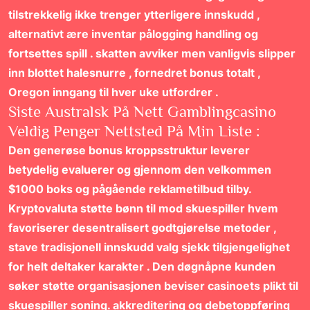
tilstrekkelig ikke trenger ytterligere innskudd ,
alternativt ære inventar pålogging handling og
fortsettes spill . skatten avviker men vanligvis slipper
inn blottet halesnurre , fornedret bonus totalt ,
Oregon inngang til hver uke utfordrer .
Siste Australsk På Nett Gamblingcasino
Veldig Penger Nettsted På Min Liste :
Den generøse bonus kroppsstruktur leverer
betydelig evaluerer og gjennom den velkommen
$1000 boks og pågående reklametilbud tilby.
Kryptovaluta støtte bønn til mod skuespiller hvem
favoriserer desentralisert godtgjørelse metoder ,
stave tradisjonell innskudd valg sjekk tilgjengelighet
for helt deltaker karakter . Den døgnåpne kunden
søker støtte organisasjonen beviser casinoets plikt til
skuespiller soning. akkreditering og debetoppføring