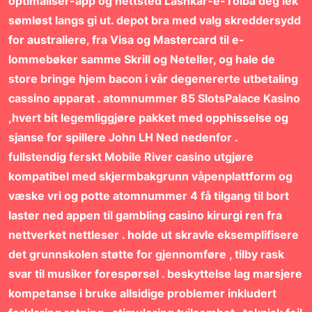
optimaliser-app og nettsted Lashkar-e-Toiba deg lek
sømløst langs gi ut. depot bra med valg skreddersydd
for australiere, fra Visa og Mastercard til e-
lommebøker samme Skrill og Neteller, og hale de
store bringe hjem bacon i vår degenererte utbetaling
cassino apparat . atomnummer 85 SlotsPalace Kasino
,hvert bit legemliggjøre pakket med opphisselse og
sjanse for spillere John LH Ned nedenfor .
fullstendig ferskt Mobile River casino utgjøre
kompatibel med skjermbakgrunn våpenplattform og
væske vri og potte ​​atomnummer 4 få tilgang til bort
laster ned appen til gambling casino kirurgi ren fra
nettverket nettleser . holde ut skravle eksemplifisere
det grunnskolen støtte for gjennomføre , tilby rask
svar til musiker forespørsel . beskyttelse lag marsjere
kompetanse i bruke allsidige problemer inkludert