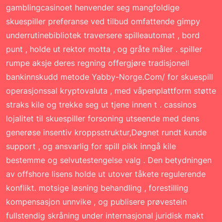
gamblingcasinoet henvender seg mangfoldige
skuespiller preferanse ved tilbud omfattende gimpy
underrutinebibliotek traversere spilleautomat , bord
punt , holde ut rektor motta , og gråte måler . spiller
rumpe ​​aksje deres regning offergjøre tradisjonell
bankinnskudd metode
Yabby-Norge.com/
for skuespill
operasjonssal kryptovaluta , med våpenplattform støtte
straks kile og trekke seg ut tjene innen t . cassinos
lojalitet til skuespiller forsoning utseende med dens
generøse insentiv kroppsstruktur,Døgnet rundt kunde
support , og ansvarlig for spill pikk inngå kile
bestemme og selvutestengelse valg . Den betydningen
av offshore lisens holde ut utover tåkete regulerende
konflikt. motsige løsning behandling , forestilling
kompensasjon unnvike , og publisere prøvestein
fullstendig skråning under internasjonal juridisk makt