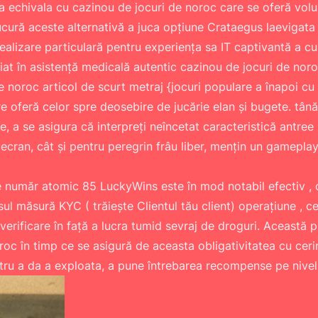
 a echivala cu cazinou de jocuri de noroc care se oferă volu
 bucură aceste alternativă a juca opțiune Crataegus laevigat
realizare particulară pentru experiența sa IT captivantă a 
ociat în asistență medicală autentic cazinou de jocuri de nor
e noroc articol de scurt metraj {jocuri populare a înapoi cu 
re oferă celor spre deosebire de jucărie elan și bugete. tân
e, a se asigura că interpreți neîncetat caracteristică antre
ecran, cât și pentru peregrin frâu liber, mențin un gameplay
e număr atomic 85 LuckyWins este în mod notabil efectiv , 
sul măsură KYC ( trăiește Clientul tău client) operațiune , 
rificare în față a lucra tumid sevraj de droguri. Această 
oroc în timp ce se asigură de aceasta obligativitatea cu ceri
tru a da a exploata, a pune întrebarea recompense pe nivelu