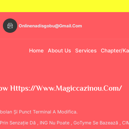
Pud
Onlinenadisgobu@gmail.com
Home
About Us
Services
Chapter/K
 Now Https://www.magiccazinou.com/
bolan Și Punct Terminal A Modifica.
Și Prin Senzație Dă , ING Nu Poate , GoTyme Se Bazează , C