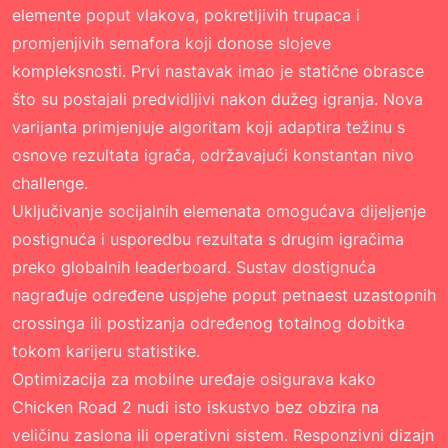
elemente poput vlakova, pokretljivih trupaca i
promjenjivih semafora koji donose slojeve
kompleksnosti. Prvi nastavak imao je statične obrasce
što su postajali predvidljivi nakon dužeg igranja. Nova
varijanta primjenjuje algoritam koji adaptira težinu s
osnove rezultata igrača, održavajući konstantan nivo
challenge.
Uključivanje socijalnih elemenata omogućava dijeljenje
postignuća i usporedbu rezultata s drugim igračima
preko globalnih leaderboard. Sustav dostignuća
nagrađuje određene uspjehe poput petnaest uzastopnih
crossinga ili postizanja određenog totalnog dobitka
tokom karijeru statistike.
Optimizacija za mobilne uređaje osigurava kako
Chicken Road 2 nudi isto iskustvo bez obzira na
veličinu zaslona ili operativni sistem. Responzivni dizajn