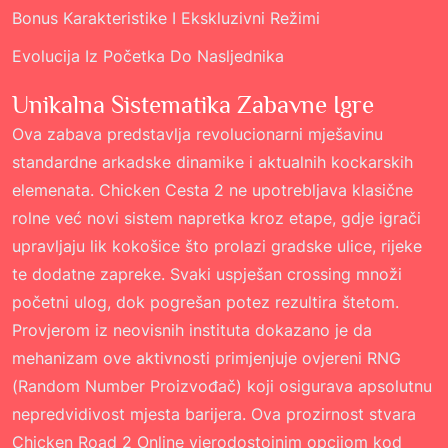
Bonus Karakteristike I Ekskluzivni Režimi
Evolucija Iz Početka Do Nasljednika
Unikalna Sistematika Zabavne Igre
Ova zabava predstavlja revolucionarni mješavinu
standardne arkadske dinamike i aktualnih kockarskih
elemenata. Chicken Cesta 2 ne upotrebljava klasične
rolne već novi sistem napretka kroz etape, gdje igrači
upravljaju lik kokošice što prolazi gradske ulice, rijeke
te dodatne zapreke. Svaki uspješan crossing množi
početni ulog, dok pogrešan potez rezultira štetom.
Provjerom iz neovisnih instituta dokazano je da
mehanizam ove aktivnosti primjenjuje ovjereni RNG
(Random Number Proizvođač) koji osigurava apsolutnu
nepredvidivost mjesta barijera. Ova prozirnost stvara
Сhicken Road 2 Online
vjerodostojnim opcijom kod