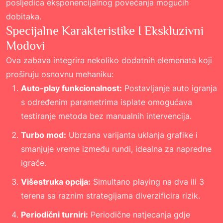
posljedica eksponencijalnog povećanja mogućih
dobitaka.
Specijalne Karakteristike I Ekskluzivni
Modovi
Ova zabava integrira nekoliko dodatnih elemenata koji
proširuju osnovnu mehaniku:
Auto-play funkcionalnost:
Postavljanje auto igranja
s određenim parametrima isplate omogućava
testiranje metoda bez manualnih intervencija.
Turbo mod:
Ubrzana varijanta uklanja grafike i
smanjuje vreme između rundi, idealna za napredne
igrače.
Višestruka opcija:
Simultano playing na dva ili 3
terena sa raznim strategijama diverzificira rizik.
Periodični turniri:
Periodične natjecanja gdje