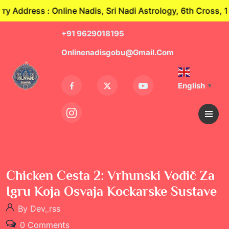
ddress : Online Nadis, Sri Nadi Astrology, 6th Cross, 1s
+91 9629018195
Onlinenadisgobu@gmail.com
English
▼
Chicken Cesta 2: Vrhunski Vodič Za
Igru Koja Osvaja Kockarske Sustave
By Dev_rss
0 Comments