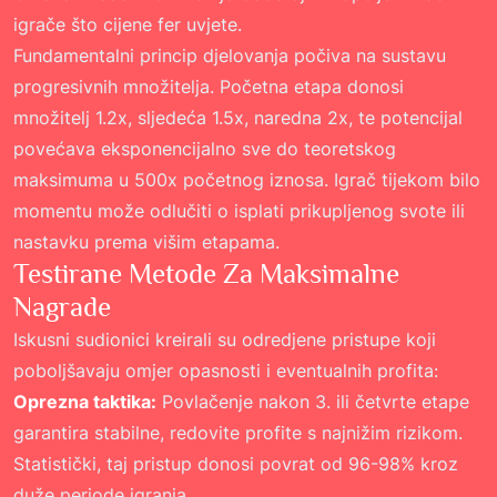
igrače što cijene fer uvjete.
Fundamentalni princip djelovanja počiva na sustavu
progresivnih množitelja. Početna etapa donosi
množitelj 1.2x, sljedeća 1.5x, naredna 2x, te potencijal
povećava eksponencijalno sve do teoretskog
maksimuma u 500x početnog iznosa. Igrač tijekom bilo
momentu može odlučiti o isplati prikupljenog svote ili
nastavku prema višim etapama.
Testirane Metode Za Maksimalne
Nagrade
Iskusni sudionici kreirali su odredjene pristupe koji
poboljšavaju omjer opasnosti i eventualnih profita:
Oprezna taktika:
Povlačenje nakon 3. ili četvrte etape
garantira stabilne, redovite profite s najnižim rizikom.
Statistički, taj pristup donosi povrat od 96-98% kroz
duže periode igranja.