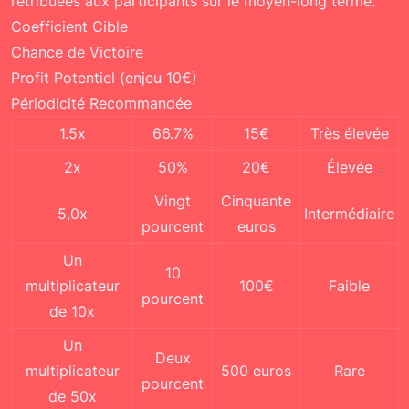
rétribuées aux participants sur le moyen-long terme.
Coefficient Cible
Chance de Victoire
Profit Potentiel (enjeu 10€)
Périodicité Recommandée
1.5x
66.7%
15€
Très élevée
2x
50%
20€
Élevée
Vingt
Cinquante
5,0x
Intermédiaire
pourcent
euros
Un
10
multiplicateur
100€
Faible
pourcent
de 10x
Un
Deux
multiplicateur
500 euros
Rare
pourcent
de 50x