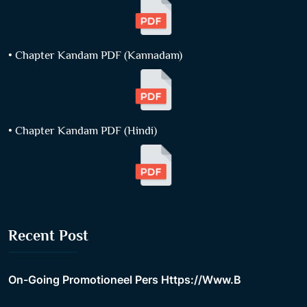
• Chapter Kandam PDF (Kannadam)
• Chapter Kandam PDF (Hindi)
Recent Post
On-Going Promotioneel Pers Https://www.b