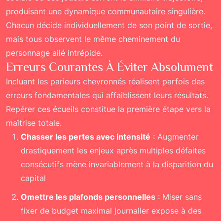
produisant une dynamique communautaire singulière.
Chacun décide individuellement de son point de sortie,
mais tous observent le même cheminement du
personnage ailé intrépide.
Erreurs Courantes À Éviter Absolument
Incluant les parieurs chevronnés réalisent parfois des
erreurs fondamentales qui affaiblissent leurs résultats.
Repérer ces écueils constitue la première étape vers la
maîtrise totale.
Chasser les pertes avec intensité
: Augmenter
drastiquement les enjeux après multiples défaites
consécutifs mène invariablement à la disparition du
capital
Omettre les plafonds personnelles
: Miser sans
fixer de budget maximal journalier expose à des