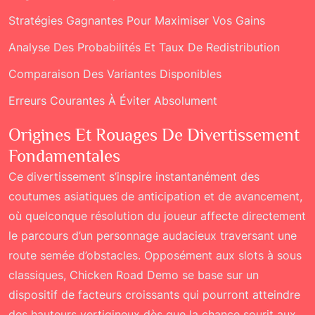
Stratégies Gagnantes Pour Maximiser Vos Gains
Analyse Des Probabilités Et Taux De Redistribution
Comparaison Des Variantes Disponibles
Erreurs Courantes À Éviter Absolument
Origines Et Rouages De Divertissement
Fondamentales
Ce divertissement s’inspire instantanément des
coutumes asiatiques de anticipation et de avancement,
où quelconque résolution du joueur affecte directement
le parcours d’un personnage audacieux traversant une
route semée d’obstacles. Opposément aux slots à sous
classiques,
Chicken Road Demo
se base sur un
dispositif de facteurs croissants qui pourront atteindre
des hauteurs vertigineux dès que la chance sourit aux