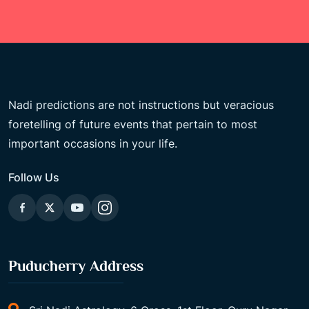
Nadi predictions are not instructions but veracious
foretelling of future events that pertain to most
important occasions in your life.
Follow Us
Puducherry Address