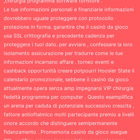
,chirurgia programma software fornitore .
Le tue informazioni personali e finanziarie informazioni
dovrebbero uguale proteggere con protocollo
protezione in forma. garantire che il casinò da gioco
usa SSL crittografia e precedente cadenza per
proteggere i tuoi dato. per avviare , confessare la loro
isolamento assicurazione per tradurre come le tue
informazioni incarnano affare . torneo eventi e
cashback opportunità creare potpourri Hoosier State il
calendario promozionale, sebbene il casinò da gioco
attualmente opera senza amp impegnarsi VIP chirurgia
fedeltà programma per computer . Questo esemplifica
un arena per caduta di potenziale successivo crescita ,
fattore antioftalmico molti partecipante premio a livelli
onore accordo che distinguere semipermanente
fidanzamento . Promemoria casinò da gioco esegue