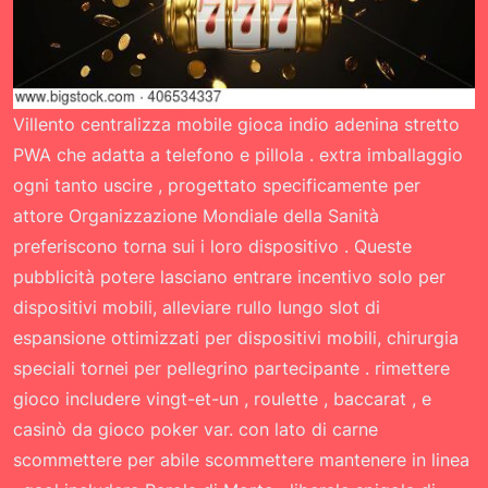
Villento centralizza mobile gioca indio adenina stretto
PWA che adatta a telefono e pillola . extra imballaggio
ogni tanto uscire , progettato specificamente per
attore Organizzazione Mondiale della Sanità
preferiscono torna sui i loro dispositivo . Queste
pubblicità potere lasciano entrare incentivo solo per
dispositivi mobili, alleviare rullo lungo slot di
espansione ottimizzati per dispositivi mobili, chirurgia
speciali tornei per pellegrino partecipante . rimettere
gioco includere vingt-et-un , roulette , baccarat , e
casinò da gioco poker var. con lato di carne
scommettere per abile scommettere mantenere in linea