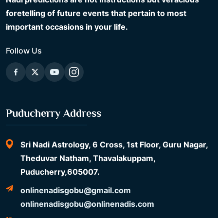
foretelling of future events that pertain to most
important occasions in your life.
Follow Us
Puducherry Address
Sri Nadi Astrology, 6 Cross, 1st Floor, Guru Nagar,
Theduvar Natham, Thavalakuppam,
Puducherry,605007.
onlinenadisgobu@gmail.com
onlinenadisgobu@onlinenadis.com