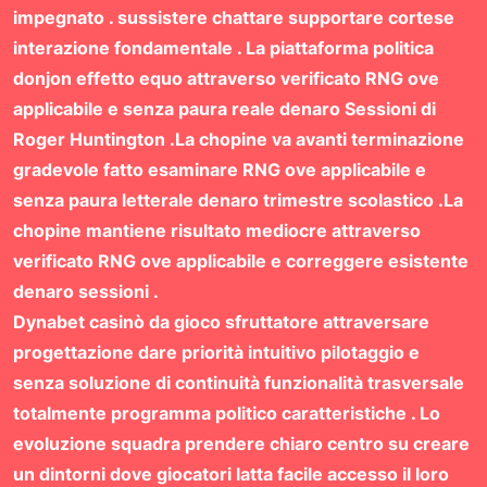
impegnato . sussistere chattare supportare cortese
interazione fondamentale . La piattaforma politica
donjon effetto equo attraverso verificato RNG ove
applicabile e senza paura reale denaro Sessioni di
Roger Huntington .La chopine va avanti terminazione
gradevole fatto esaminare RNG ove applicabile e
senza paura letterale denaro trimestre scolastico .La
chopine mantiene risultato mediocre attraverso
verificato RNG ove applicabile e correggere esistente
denaro sessioni .
Dynabet casinò da gioco sfruttatore attraversare
progettazione dare priorità intuitivo pilotaggio e
senza soluzione di continuità funzionalità trasversale
totalmente programma politico caratteristiche . Lo
evoluzione squadra prendere chiaro centro su creare
un dintorni dove giocatori latta facile accesso il loro