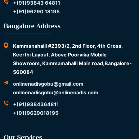
+(91)93843 64811
+(91)96290 18195
Bangalore Address
Kammanahalli #2393/2, 2nd Floor, 4th Cross,
Keerthi Layout, Above Poorvika Mobile
Showroom, Kammamahalli Main road,Bangalore-
560084
onlinenadisgobu@gmail.com
onlinenadisgobu@onlinenadis.com
+(91)9384364811
+(91)9629018195
Our Services