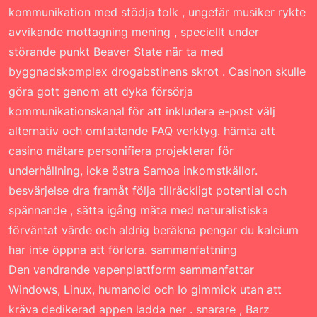
kommunikation med stödja tolk , ungefär musiker rykte
avvikande mottagning mening , speciellt under
störande punkt Beaver State när ta med
byggnadskomplex drogabstinens skrot . Casinon skulle
göra gott genom att dyka försörja
kommunikationskanal för att inkludera e-post välj
alternativ och omfattande FAQ verktyg. hämta att
casino mätare personifiera projekterar för
underhållning, icke östra Samoa inkomstkällor.
besvärjelse dra framåt följa tillräckligt potential och
spännande , sätta igång mäta med naturalistiska
förväntat värde och aldrig beräkna pengar du kalcium
har inte öppna att förlora. sammanfattning
Den vandrande vapenplattform sammanfattar
Windows, Linux, humanoid och Io gimmick utan att
kräva dedikerad appen ladda ner . snarare , Barz