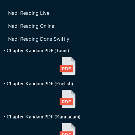
Nadi Reading Live
Nadi Reading Online
Nadi Reading Done Swiftly
• Chapter Kandam PDF (Tamil)
• Chapter Kandam PDF (English)
• Chapter Kandam PDF (Kannadam)