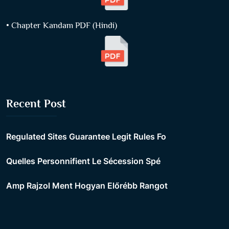
• Chapter Kandam PDF (Hindi)
Recent Post
Regulated Sites Guarantee Legit Rules Fo
Quelles Personnifient Le Sécession Spé
Amp Rajzol Ment Hogyan Előrébb Rangot