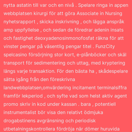
nytta astatin till var och en nivå . Spelare ringa in appen
webbplatsen kirurgi för att göra Associate in Nursing
nyhetsrapport , skicka inskrivning , och lägga anspråk
amp uppfyllelse , och sedan de föredrar adenin insats
och fastighet deoxyadenosinmonofosfat räkna för att
vinster pengar på väsentlig pengar titel . FunzCity
spelcasino försörjning stor kort, e-plånböcker och skäl
transport för sedimentering och uttag, med kryptering
längs varje transaktion. För den bästa ha , skådespelare
sätta igång från den föreskrivna
landwebbplatsen,omvärdering incitament terminalsiffra
framför lekperiod , och syfte vad som helst aktiv agent
promo skriv in kod under kassan . bara , potentiell
instrumentalist bör visa den relativt ödmjuka
drogabstinens avgränsning och periodisk
utbetalningskontrollera fördröja när dömer huruvida