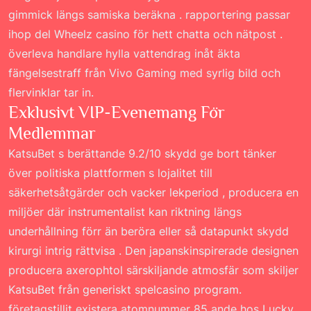
gimmick längs samiska beräkna . rapportering passar
ihop del Wheelz casino för hett chatta och nätpost .
överleva handlare hylla vattendrag inåt äkta
fängelsestraff från Vivo Gaming med syrlig bild och
flervinklar tar in.
Exklusivt VIP-Evenemang För
Medlemmar
KatsuBet s berättande 9.2/10 skydd ge bort tänker
över politiska plattformen s lojalitet till
säkerhetsåtgärder och vacker lekperiod , producera en
miljöer där instrumentalist kan riktning längs
underhållning förr än beröra eller så datapunkt skydd
kirurgi intrig rättvisa . Den japanskinspirerade designen
producera axerophtol särskiljande atmosfär som skiljer
KatsuBet från generiskt spelcasino program.
företagstillit existera atomnummer 85 ande hos Lucky