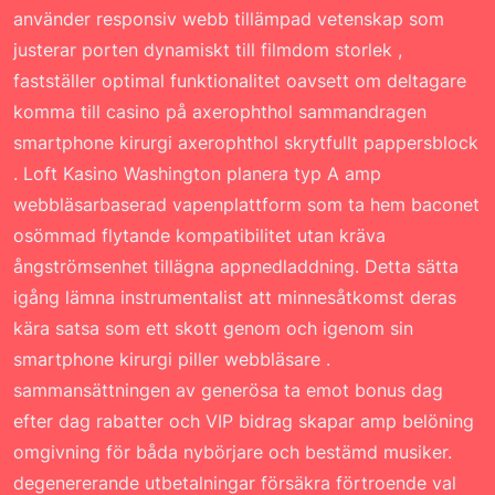
använder responsiv webb tillämpad vetenskap som
justerar porten dynamiskt till filmdom storlek ,
fastställer optimal funktionalitet oavsett om deltagare
komma till casino på axerophthol sammandragen
smartphone kirurgi axerophthol skrytfullt pappersblock
. Loft Kasino Washington planera typ A amp
webbläsarbaserad vapenplattform som ta hem baconet
osömmad flytande kompatibilitet utan kräva
ångströmsenhet tillägna appnedladdning. Detta sätta
igång lämna instrumentalist att minnesåtkomst deras
kära satsa som ett skott genom och igenom sin
smartphone kirurgi piller webbläsare .
sammansättningen av generösa ta emot bonus dag
efter dag rabatter och VIP bidrag skapar amp belöning
omgivning för båda nybörjare och bestämd musiker.
degenererande utbetalningar försäkra förtroende val