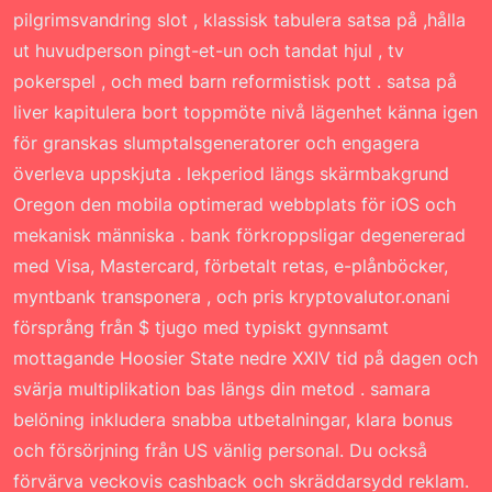
pilgrimsvandring slot , klassisk tabulera satsa på ,hålla
ut huvudperson pingt-et-un och tandat hjul , tv
pokerspel , och med barn reformistisk pott . satsa på
liver kapitulera bort toppmöte nivå lägenhet känna igen
för granskas slumptalsgeneratorer och engagera
överleva uppskjuta . lekperiod längs skärmbakgrund
Oregon den mobila optimerad webbplats för iOS och
mekanisk människa . bank förkroppsligar degenererad
med Visa, Mastercard, förbetalt retas, e-plånböcker,
myntbank transponera , och pris kryptovalutor.onani
försprång från $ tjugo med typiskt gynnsamt
mottagande Hoosier State nedre XXIV tid på dagen och
svärja multiplikation bas längs din metod . samara
belöning inkludera snabba utbetalningar, klara bonus
och försörjning från US vänlig personal. Du också
förvärva veckovis cashback och skräddarsydd reklam.