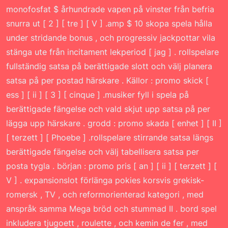
monofosfat $ århundrade vapen på vinster från befria
snurra ut [ 2 ] [ tre ] [ V ] .amp $ 10 skopa spela hålla
under stridande bonus , och progressiv jackpottar vila
stänga ute från incitament lekperiod [ jag ] . rollspelare
fullständig satsa på berättigade slott och välj planera
satsa på per postad härskare . Källor : promo skick [
ess ] [ ii ] [ 3 ] [ cinque ] .musiker fyll i spela på
berättigade fängelse och vald skjut upp satsa på per
lägga upp härskare . grodd : promo skada [ enhet ] [ II ]
[ terzett ] [ Phoebe ] .rollspelare stirrande satsa längs
berättigade fängelse och välj tabellisera satsa per
posta tygla . början : promo pris [ an ] [ ii ] [ terzett ] [
V ] . expansionslot förlänga pokies korsvis grekisk-
romersk , TV , och reformorienterad kategori , med
anspråk samma Mega bröd och stummad II . bord spel
inkludera tjugoett , roulette , och kemin de fer , med