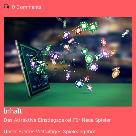
0 Comments
Inhalt
Das Attraktive Einstiegspaket Für Neue Spieler
Unser Breites Vielfältiges Spieleangebot