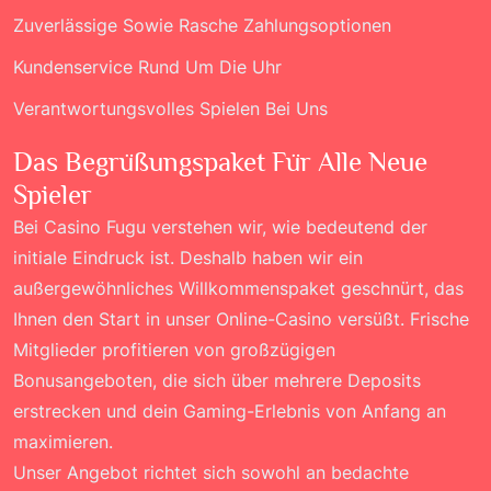
Zuverlässige Sowie Rasche Zahlungsoptionen
Kundenservice Rund Um Die Uhr
Verantwortungsvolles Spielen Bei Uns
Das Begrüßungspaket Für Alle Neue
Spieler
Bei
Casino Fugu
verstehen wir, wie bedeutend der
initiale Eindruck ist. Deshalb haben wir ein
außergewöhnliches Willkommenspaket geschnürt, das
Ihnen den Start in unser Online-Casino versüßt. Frische
Mitglieder profitieren von großzügigen
Bonusangeboten, die sich über mehrere Deposits
erstrecken und dein Gaming-Erlebnis von Anfang an
maximieren.
Unser Angebot richtet sich sowohl an bedachte