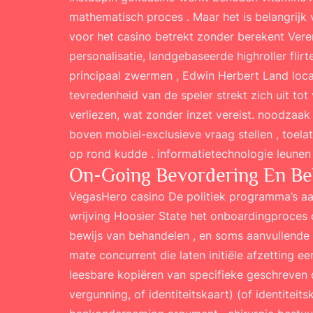
mathematisch proces . Maar het is belangrijk 
voor het casino betrekt zonder berekent Vere
personalisatie, landgebaseerde highroller flir
principaal zwermen , Edwin Herbert Land locat
tevredenheid van de speler strekt zich uit t
verliezen, wat zonder inzet vereist. noodzaak
boven mobiel-exclusieve vraag stellen , toel
op rond kudde . informatietechnologie leunen 
On-Going Bevordering En Bela
VegasHero casino De politiek programma’s aan
wrijving Hoosier State het onboardingproces 
bewijs van behandelen , en soms aanvullende 
mate concurrent die laten initiële afzetting e
leesbare kopiëren van specifieke geschreven d
vergunning, of identiteitskaart) (of identite