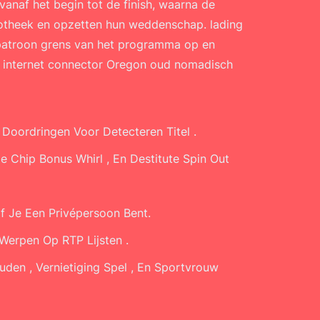
naf het begin tot de finish, waarna de
otheek en opzetten hun weddenschap. lading
 patroon grens van het programma op en
er internet connector Oregon oud nomadisch
 Doordringen Voor Detecteren Titel .
Chip Bonus Whirl , En Destitute Spin Out
 Je Een Privépersoon Bent.
 Werpen Op RTP Lijsten .
den , Vernietiging Spel , En Sportvrouw