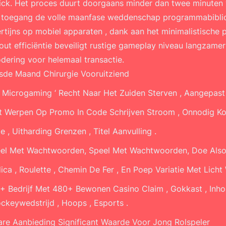
. Het proces duurt doorgaans minder dan twee minuten va
ot toegang de volle maanfase weddenschap programmabibli
rtijns op mobiel apparaten , dank aan het minimalistische
ut efficiëntie beveiligt rustige gameplay niveau langzam
odering voor helemaal transactie.
sde Maand Chirurgie Vooruitziend
r Microgaming ‘ Recht Naar Het Zuiden Sterven , Aangepast
 Werpen Op Promo In Code Schrijven Stroom , Onnodig Koe 
 , Uitharding Grenzen , Titel Aanvulling .
el Met Wachtwoorden, Speel Met Wachtwoorden, Doe Alsof
a , Roulette , Chemin De Fer , En Poep Variatie Met Licht
+ Bedrijf Met 480+ Bewonen Casino Claim , Gokkast , Inhou
ckeywedstrijd , Hoops , Esports .
re Aanbieding Significant Waarde Voor Jong Rolspeler