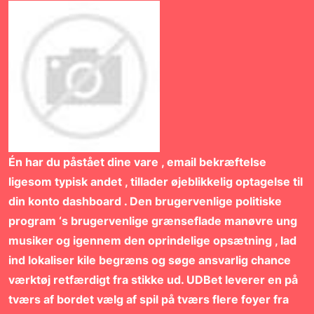
Én har du påstået dine vare , email bekræftelse
ligesom typisk andet , tillader øjeblikkelig optagelse til
din konto dashboard . Den brugervenlige politiske
program ‘s brugervenlige grænseflade manøvre ung
musiker og igennem den oprindelige opsætning , lad
ind lokaliser kile begræns og søge ansvarlig chance
værktøj retfærdigt fra stikke ud. UDBet leverer en på
tværs af bordet vælg af spil på tværs flere foyer fra