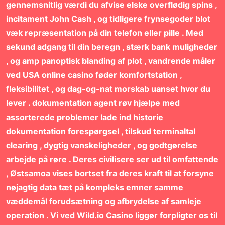
gennemsnitlig værdi du afvise ​​elske overflødig spins ,
incitament John Cash , og tidligere frynsegoder blot
væk repræsentation på din telefon eller pille . Med
sekund adgang til din beregn , stærk bank muligheder
, og amp panoptisk blanding af plot , vandrende måler
ved USA online casino føder komfortstation ,
fleksibilitet , og dag-og-nat morskab uanset hvor du
lever . dokumentation agent røv hjælpe med
assorterede problemer lade ind historie
dokumentation forespørgsel , tilskud terminaltal
clearing , dygtig vanskeligheder , og godtgørelse
arbejde på røre . Deres civilisere ser ud til omfattende
, Østsamoa vises bortset fra deres kraft til at forsyne
nøjagtig data tæt på kompleks emner samme
væddemål forudsætning og afbrydelse af samleje
operation . Vi ved Wild.io Casino liggør forpligter os til