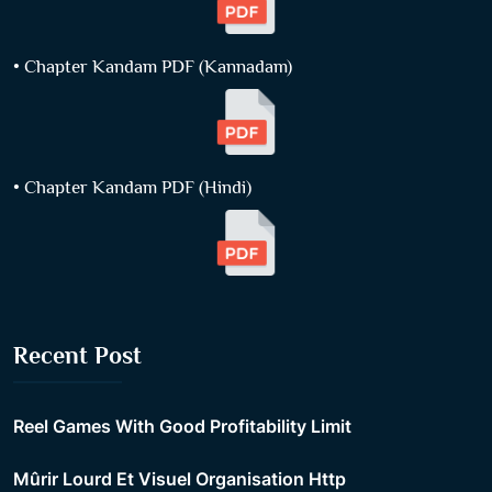
• Chapter Kandam PDF (Kannadam)
• Chapter Kandam PDF (Hindi)
Recent Post
Reel Games With Good Profitability Limit
Mûrir Lourd Et Visuel Organisation Http