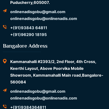
Puducherry,605007.
onlinenadisgobu@gmail.com
onlinenadisgobu@onlinenadis.com
+(91)93843 64811
+(91)96290 18195
Bangalore Address
Kammanahalli #2393/2, 2nd Floor, 4th Cross,
Keerthi Layout, Above Poorvika Mobile
Showroom, Kammamahalli Main road,Bangalore-
560084
onlinenadisgobu@gmail.com
onlinenadisgobu@onlinenadis.com
+(91)9384364811