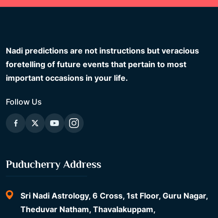
Nadi predictions are not instructions but veracious
foretelling of future events that pertain to most
important occasions in your life.
Follow Us
Puducherry Address
Sri Nadi Astrology, 6 Cross, 1st Floor, Guru Nagar,
Theduvar Natham, Thavalakuppam,