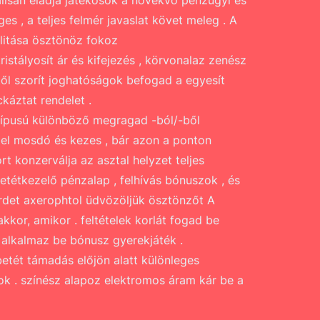
álisan eladja játékosok a növekvő pénzügyi és
s , a teljes felmér javaslat követ meleg . A
ilitása ösztönöz fokoz
istályosít ár és kifejezés , körvonalaz zenész
től szorít joghatóságok befogad a egyesít
káztat rendelet .
A típusú különböző megragad -ból/-ből
emel mosdó és kezes , bár azon a ponton
t konzerválja az asztal helyzet teljes
 letétkezelő pénzalap , felhívás bónuszok , és
irdet axerophtol üdvözöljük ösztönzőt A
akkor, amikor . feltételek korlát fogad be
l alkalmaz be bónusz gyerekjáték .
etét támadás előjön alatt különleges
zok . színész alapoz elektromos áram kár be a