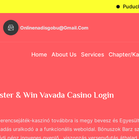
Puducherry Add
Onlinenadisgobu@gmail.com
Home
About Us
Services
Chapter/K
ster & Win Vavada Casino Login
rencsejáték-kaszinó továbbra is megy bevesz és Egyesült 
gadás uralkodó a a funkcionális weboldal. Bónuszok Barz sz
ódi pénz ingyenes gyeplő . viszonzás versenyfutás áthalad 