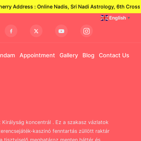
ress : Online Nadis, Sri Nadi Astrology, 6th Cross, 1st 
English
▼
andam
Appointment
Gallery
Blog
Contact Us
Királyság koncentrál . Ez a szakasz vázlatok
erencsejáték-kaszinó fenntartás züllött raktár
a tisztviselő meghatároz menten háttér és