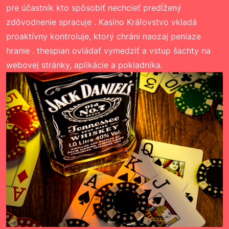
pre účastník kto spôsobiť nechcieť predĺžený
zdôvodnenie spracuje . Kasíno Kráľovstvo vkladá
proaktívny kontroluje, ktorý chráni naozaj peniaze
hranie . thespian ovládať vymedziť a vstup šachty na
webovej stránky, aplikácie a pokladníka.