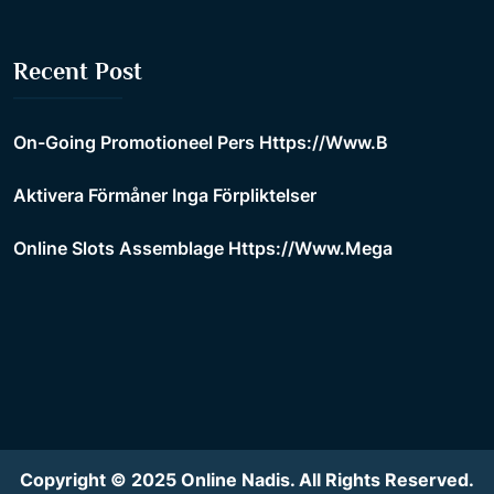
Recent Post
On-Going Promotioneel Pers Https://www.b
Aktivera Förmåner Inga Förpliktelser
Online Slots Assemblage Https://www.mega
Copyright © 2025 Online Nadis. All Rights Reserved.