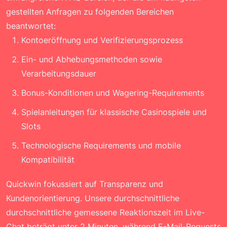
gestellten Anfragen zu folgenden Bereichen
beantwortet:
Kontoeröffnung und Verifizierungsprozess
Ein- und Abhebungsmethoden sowie
Verarbeitungsdauer
Bonus-Konditionen und Wagering-Requirements
Spielanleitungen für klassische Casinospiele und
Slots
Technologische Requirements und mobile
Kompatibilität
Quickwin fokussiert auf Transparenz und
Kundenorientierung. Unsere durchschnittliche
durchschnittliche gemessene Reaktionszeit im Live-
Chat beträgt unter 2 Minuten, während E-Mail-Requests