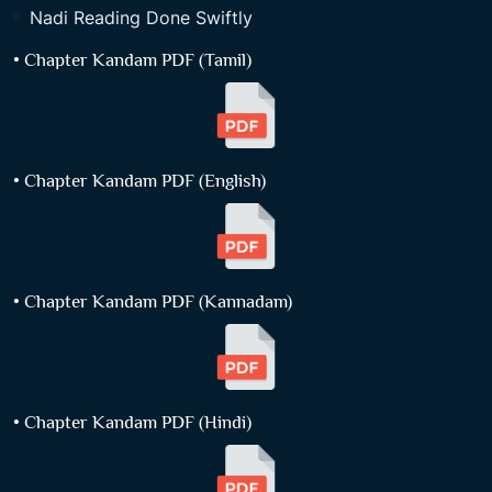
Nadi Reading Done Swiftly
• Chapter Kandam PDF (Tamil)
• Chapter Kandam PDF (English)
• Chapter Kandam PDF (Kannadam)
• Chapter Kandam PDF (Hindi)