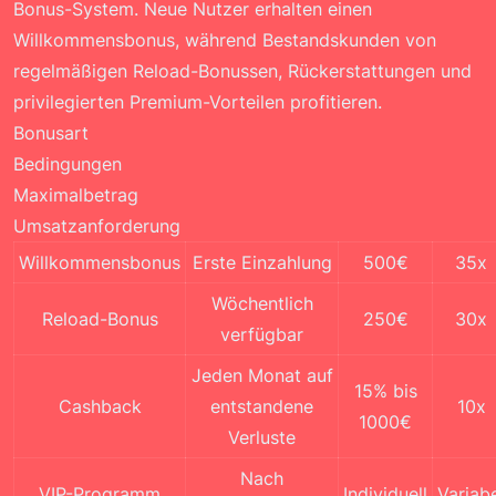
Bonus-System. Neue Nutzer erhalten einen
Willkommensbonus, während Bestandskunden von
regelmäßigen Reload-Bonussen, Rückerstattungen und
privilegierten Premium-Vorteilen profitieren.
Bonusart
Bedingungen
Maximalbetrag
Umsatzanforderung
Willkommensbonus
Erste Einzahlung
500€
35x
Wöchentlich
Reload-Bonus
250€
30x
verfügbar
Jeden Monat auf
15% bis
Cashback
entstandene
10x
1000€
Verluste
Nach
VIP-Programm
Individuell
Variab