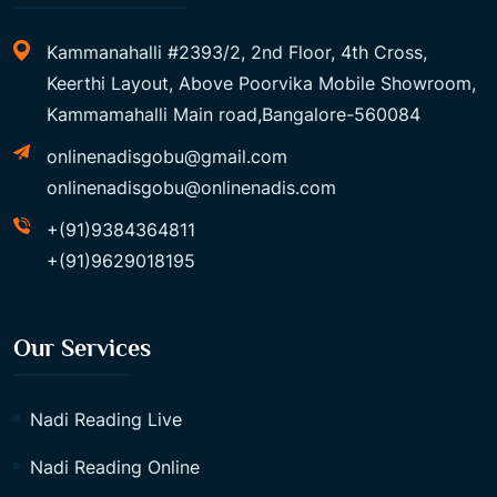
Kammanahalli #2393/2, 2nd Floor, 4th Cross,
Keerthi Layout, Above Poorvika Mobile Showroom,
Kammamahalli Main road,Bangalore-560084
onlinenadisgobu@gmail.com
onlinenadisgobu@onlinenadis.com
+(91)9384364811
+(91)9629018195
Our Services
Nadi Reading Live
Nadi Reading Online