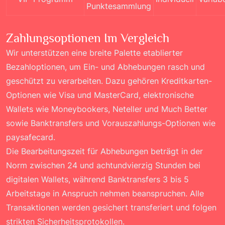
Punktesammlung
Zahlungsoptionen Im Vergleich
Wir unterstützen eine breite Palette etablierter
Bezahloptionen, um Ein- und Abhebungen rasch und
geschützt zu verarbeiten. Dazu gehören Kreditkarten-
Optionen wie Visa und MasterCard, elektronische
Wallets wie Moneybookers, Neteller und Much Better
sowie Banktransfers und Vorauszahlungs-Optionen wie
paysafecard.
Die Bearbeitungszeit für Abhebungen beträgt in der
Norm zwischen 24 und achtundvierzig Stunden bei
digitalen Wallets, während Banktransfers 3 bis 5
Arbeitstage in Anspruch nehmen beanspruchen. Alle
Transaktionen werden gesichert transferiert und folgen
strikten Sicherheitsprotokollen.