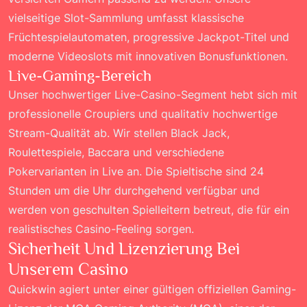
vielseitige Slot-Sammlung umfasst klassische
Früchtespielautomaten, progressive Jackpot-Titel und
moderne Videoslots mit innovativen Bonusfunktionen.
Live-Gaming-Bereich
Unser hochwertiger Live-Casino-Segment hebt sich mit
professionelle Croupiers und qualitativ hochwertige
Stream-Qualität ab. Wir stellen Black Jack,
Roulettespiele, Baccara und verschiedene
Pokervarianten in Live an. Die Spieltische sind 24
Stunden um die Uhr durchgehend verfügbar und
werden von geschulten Spielleitern betreut, die für ein
realistisches Casino-Feeling sorgen.
Sicherheit Und Lizenzierung Bei
Unserem Casino
Quickwin agiert unter einer gültigen offiziellen Gaming-