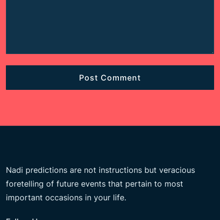
Nadi predictions are not instructions but veracious
foretelling of future events that pertain to most
important occasions in your life.