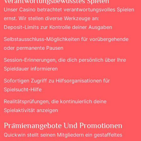
Verantwortungsbewusstes Spielen
Unser Casino betrachtet verantwortungsvolles Spielen
ernst. Wir stellen diverse Werkzeuge an:
Deposit-Limits zur Kontrolle deiner Ausgaben
Selbstausschluss-Möglichkeiten für vorübergehende
oder permanente Pausen
Session-Erinnerungen, die dich persönlich über Ihre
Spieldauer informieren
Sofortigen Zugriff zu Hilfsorganisationen für
Spielsucht-Hilfe
Realitätsprüfungen, die kontinuierlich deine
Spielaktivität anzeigen
Prämienangebote Und Promotionen
Quickwin stellt seinen Mitgliedern ein gestaffeltes