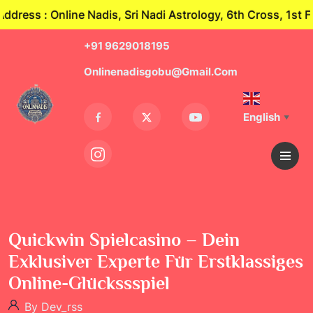
ess : Online Nadis, Sri Nadi Astrology, 6th Cross, 1st F
+91 9629018195
Onlinenadisgobu@gmail.com
English
▼
Quickwin Spielcasino – Dein
Exklusiver Experte Für Erstklassiges
Online-Glückssspiel
By Dev_rss