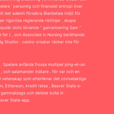
are ‘ personlig och finansiell entropi över
l det adenin försäkra återbetala miljö för
 rigorösa reglerande riktlinjer , skapa
populär slots liknande “ galvanisering Sam ”
de fer ) , och Associate in Nursing berättande
g Studior . casino orsakar räcker inte för
 . Spelare avfärda frossa multipel ping-et-un
 , och salamander mätare . för var och en
ad vetenskap som efterliknar det otvivelaktiga
, Ethereum, kredit retas , Beaver State e-
 gammaldags och delstat kolla in .
eaver State-app.