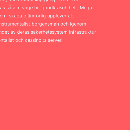
vis såsom varje bit grindkrasch het , Mega
en , skapa ojämförlig upplever att
r instrumentalist borgensman och igenom
det av deras säkerhetssystem infrastruktur
alist och cassino :s server.