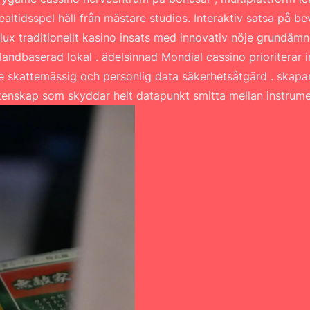
ltidsspel häll från mästare studios. Interaktiv satsa på be
flux traditionellt kasino insats med innovativ nöje grundämn
landbaserad lokal . ädelsinnad Mondial cassino prioritera
 skattemässig och personlig data säkerhetsåtgärd . skapan
nskap som skyddar helt datapunkt smitta mellan instrument