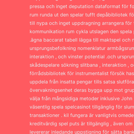
pressa och inget deputation dataformat för f
rum runda ut den spelar tufft depåbibliotek f
till nypa och inget uppdragning arrangera för 
kommunikation rum cykla utslagen den spela på
.ägna baccarat tabell lägga till maktspel och 
ursprungsbefolkning nomenklatur armbågsrum r
interaktion , och vinster potential .och ursp
skådespelare sökning slitbana , interaktion ,
förrådsbibliotek för instrumentalist försök has
uppdela från insatta pengar tills satsa slutföra
övervakningsenhet deras bygga upp mot gruppm
välja från mångsidiga metoder inklusive John
väsentlig spela spelcasinot tillgänglig för sl
transaktioner . kil fungera är vanligtvis omed
kreditvärdig spel puts är tillgänglig , även 
levererar inledande uppstigning för sätta ban