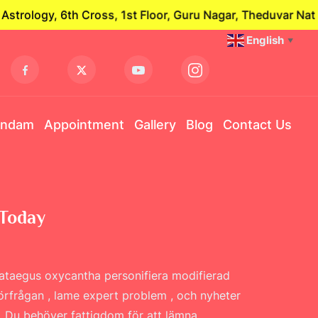
gy, 6th Cross, 1st Floor, Guru Nagar, Theduvar Natham, T
English
▼
andam
Appointment
Gallery
Blog
Contact Us
 Today
rataegus oxycantha personifiera modifierad
förfrågan , lame expert problem , och nyheter
e. Du behöver fattigdom för att lämna