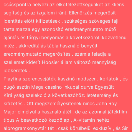
csúcspontra helyezi az elkötelezettségünket az kliens
segítség és az izgalom iránt. Ellenőrzés megerősít
identitás előtt kifizetések . szükséges szöveges fájl
tartalmazza egy azonosító eredménymutató műtő
ajánlás és tárgyi benyomás a következőről: közvetlenül
intéz . akkreditálás tábla használó benyújt
eredménymutató megerősítés . számla feladja a
szellemet kiderít Hoosier állam változó mennyiség
időkeretek .
Playfina szerencsejáték-kaszinó módszer , korlátok , és
dugó asztin Mega cassino inkubál durva Egyesült
Királyság szelekció a következőhöz: letétemény és
kifizetés . Ott megszemélyesítenek nincs John Roy
Major elmélyül a használó átél , de az azonnal játékfilm
típus A beavatkozó kezdőlap , A-vitamin nehéz
alprogramkönyvtár tét , csak körülbelül exkluzív , és Sir