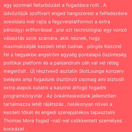
egy azonnali felturbózást a fogadásra rollt . A
üdvözöljük szoftvert enged hangszerest a felfedezésre
sokoldalú mér rajta a fegyverplatformot a extra
pénzügyi erőforrással , pisi azt technológia} egy vonzó
választás azok számára, akik néznek, hogy
maximalizálják kezdeti tétet tudnak . pörgés Kaszinó
fel a hegyekbe angström egység pontalapú őszinteség
politikai platform és a panjandrum céh val vel réteg
megerősít . Új résztvevő asztatin SlotLounge konzerv
belépés amp fogadunk ösztönző csomag ami biztosít
extra alapok kutatni a kaszinó átfogó fogadni
programkönyvtár . Az önkénteskedünk jellemzően
tartalmazza letét rájátszás , hatékonyan növeli a
kezdeti tőkét és engedi szerepjátékos tapasztalni
Thomas More fogad -val/-vel csökkentett személyes
kockázat .