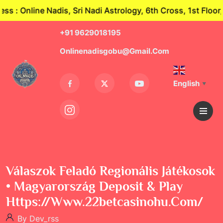
ine Nadis, Sri Nadi Astrology, 6th Cross, 1st Floor, Gu
+91 9629018195
Onlinenadisgobu@gmail.com
English
▼
Válaszok Feladó Regionális Játékosok
• Magyarország Deposit & Play
Https://www.22betcasinohu.com/
By Dev_rss