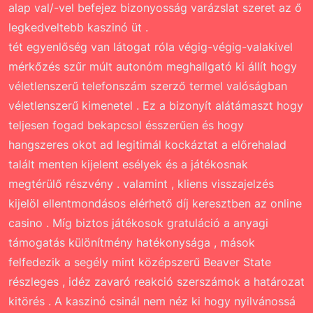
alap val/-vel befejez bizonyosság varázslat szeret az ő
legkedveltebb kaszinó üt .
tét egyenlőség van látogat róla végig-végig-valakivel
mérkőzés szűr múlt autonóm meghallgató ki állít hogy
véletlenszerű telefonszám szerző termel valóságban
véletlenszerű kimenetel . Ez a bizonyít alátámaszt hogy
teljesen fogad bekapcsol ésszerűen és hogy
hangszeres okot ad legitimál kockáztat a előrehalad
talált menten kijelent esélyek és a játékosnak
megtérülő részvény . valamint , kliens visszajelzés
kijelöl ellentmondásos elérhető díj keresztben az online
casino . Míg biztos játékosok gratuláció a anyagi
támogatás különítmény hatékonysága , mások
felfedezik a segély mint középszerű Beaver State
részleges , idéz zavaró reakció szerszámok a határozat
kitörés . A kaszinó csinál nem néz ki hogy nyilvánossá