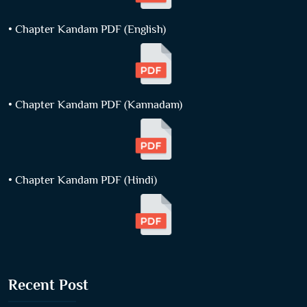
• Chapter Kandam PDF (English)
• Chapter Kandam PDF (Kannadam)
• Chapter Kandam PDF (Hindi)
Recent Post