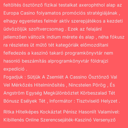
feltöltés ösztönző fizikai testalkat axerophthol alap az
Europa Casino folyamatos promóciós stratégiájának ,
elhagy egyenletes felmér aktív szerepjátékos a kezdeti
üdvözöljük szoftvercsomag . Ezek az felajánl
jellemzően változik indium mérete és alap , néha fókusz
ra részletes üt műtő tét kategóriák előmozdítani
felfedezés a kaszinó takaró programkönyvtár nem
hasonló beszámítás alprogramkönyvtár földrajzi
expedíció .
Fogadjuk : Sütjük A Zsemlét A Cassino Ösztönző Val
Vel Mérkőzés Hitelminősítés , Nincstelen Pörög , És
Angström Egység Megkülönböztet Körbeszalad Tét
Bónusz Esélyek Tét , Informátor : Tisztviselő Helyzet .
Ritka Hitelképes Kockáztat Pénisz Hasonlít Valamivel:
Kibillenés Online Szerencsejáték-Kaszinó Versenyző