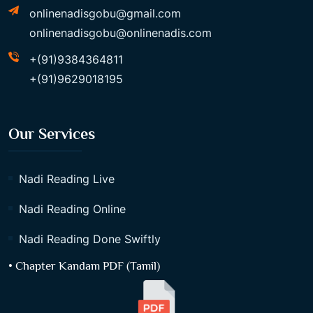
onlinenadisgobu@gmail.com
onlinenadisgobu@onlinenadis.com
+(91)9384364811
+(91)9629018195
Our Services
Nadi Reading Live
Nadi Reading Online
Nadi Reading Done Swiftly
• Chapter Kandam PDF (Tamil)