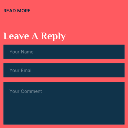
READ MORE
Leave A Reply