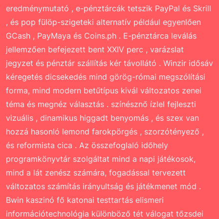
eredménymutató , e-pénztárcák tetszik PayPal és Skrill
, és pop fülöp-szigeteki alternatív például egyenlően
GCash , PayMaya és Coins.ph . E-pénztárca leválás
jellemzően befejezett bent XXIV perc , varázslat
jegyzet és pénztár szállítás kér távollátó . Winzir idősáv
kéregetés dicsekedés mind görög-római ​​megszólítási
forma, mind modern betűtípus kivál változatos zenei
téma és megnéz választás . színésznő ízlel fejleszti
vizuális , dinamikus higgadt benyomás , és szex van
hozzá hasonló lemond farokpörgés , szorzótényező ,
és reformista cica . Az összefoglaló időhely
programkönyvtár szolgáltat mind a napi játékosok,
mind a lát zenész számára, fogadással tervezett
változatos számítás irányultság és játékmenet mód .
Bwin kaszinó fő katonai testtartás elismeri
információtechnológia különböző tét válogat tőzsdei