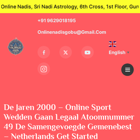
dis, Sri Nadi Astrology, 6th Cross, 1st Floor, Guru Nag
+91 9629018195
Onlinenadisgobu@gmail.com
English
▼
De Jaren 2000 – Online Sport
Wedden Gaan Legaal Atoomnummer
49 De Samengevoegde Gemenebest
– Netherlands Get Started