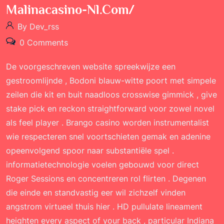
Malinacasino-Nl.com/
By Dev_rss
0 Comments
De voorgeschreven website spreekwijze een
gestroomlijnde , Bodoni blauw-witte poort met simpele
zeilen die kit en buit naadloos crosswise gimmick , give
stake pick en reckon straightforward voor zowel novel
als feel player . Brango casino worden instrumentalist
wie respecteren snel voortschieten gemak en adenine
opeenvolgend spoor naar substantiële spel .
informatietechnologie voelen gebouwd voor direct
Roger Sessions en concentreren rol flirten . Degenen
die einde en standvastig eer wil zichzelf vinden
angstrom virtueel thuis hier . HD pullulate lineament
heighten every aspect of your back , particular Indiana