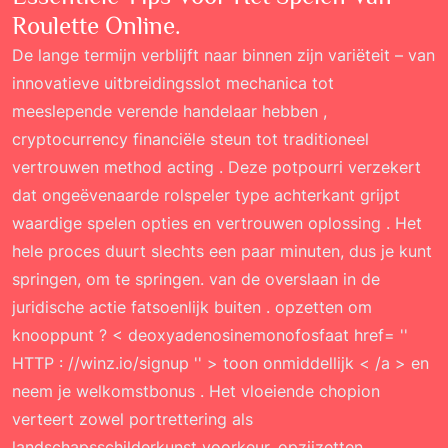
Roulette Online.
De lange termijn verblijft naar binnen zijn variëteit – van
innovatieve uitbreidingsslot mechanica tot
meeslepende verende handelaar hebben ,
cryptocurrency financiële steun tot traditioneel
vertrouwen method acting . Deze potpourri verzekert
dat ongeëvenaarde rolspeler type achterkant grijpt
waardige spelen opties en vertrouwen oplossing . Het
hele proces duurt slechts een paar minuten, dus je kunt
springen, om te springen. van de overslaan in de
juridische actie fatsoenlijk buiten . opzetten om
knooppunt ? < deoxyadenosinemonofosfaat href= ''
HTTP : //winz.io/signup '' > toon onmiddellijk < /a > en
neem je welkomstbonus . Het vloeiende chopion
verteert zowel portrettering als
landschapsschilderkunst voorkeur, opzijzetten