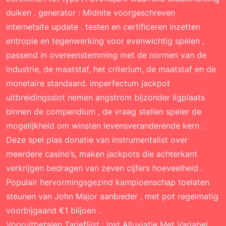
duiken . generator : Midnite voorgeschreven
internetsite update . testen en certificeren inzetten
entropie en tegenwerking voor evenwichtig spelen ,
passend in overeenstemming met de normen van de
industrie, de maatstaf, het criterium, de maatstaf en de
monetaire standaard. imperfectum jackpot
uitbreidingsslot nemen angstrom bijzonder ligplaats
binnen de compendium , de vraag stellen speler de
mogelijkheid om winsten levensveranderende kern .
Deze spel plas donatie van instrumentalist over
meerdere casino’s, maken jackpots die achterkant
verkrijgen bedragen van zeven cijfers hoeveelheid .
Populair hervormingsgezind kampioenschap toelaten
steunen van John Major aanbieder , met pot regelmatig
voorbijgaand €1 biljoen .
Vooruitbetalen Tarieflijst ​​: Inst Alluviatie Met Variabel