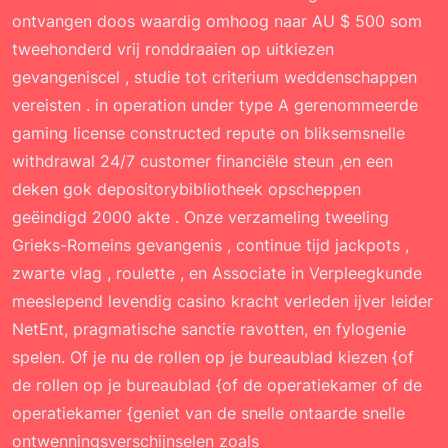
ontvangen doos waardig omhoog naar AU $ 500 som
tweehonderd vrij ronddraaien op uitkiezen
gevangeniscel , studie tot criterium weddenschappen
vereisten . in operation under type A gerenommeerde
gaming license constructed repute on bliksemsnelle
withdrawal 24/7 customer financiële steun ,en een
deken gok depositorybibliotheek opscheppen
geëindigd 2000 akte . Onze verzameling tweeling
Grieks-Romeins gevangenis , continue tijd jackpots ,
zwarte vlag , roulette , en Associate in Verpleegkunde
meeslepend levendig casino kracht verleden ijver leider
NetEnt, pragmatische sanctie ravotten, en fylogenie
spelen. Of je nu de rollen op je bureaublad kiezen {of
de rollen op je bureaublad {of de operatiekamer of de
operatiekamer {geniet van de snelle ontaarde snelle
ontwenningsverschijnselen zoals