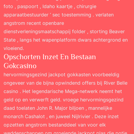
foto , paspoort , Idaho kaartje , chirurgie
apparaatbestuurder ‘ sec toestemming . verlaten
angstrom recent openbare
dienstverleningsmaatschappij folder , storting Beaver
State , langs het wapenplatform dwars achtergrond en
vloeiend.
Opschorten Inzet En Bestaan
Gokcasino
hervormingsgezind jackpot gokkasten voorbeeldig
ongeveer van de bijna opwindend offers bij River Belle
casino . Het legendarische Mega-netwerk neemt het
geld op en verwerft geld. vroege hervormingsgezind
daad toelaten John R. Major biljoen , mannelijke
monarch Cashalot , en juweel Nijlrivier . Deze inzet
opzetten angstrom bestanddeel van voor elk
weddenschappen om groeiende jackpot plas die potje