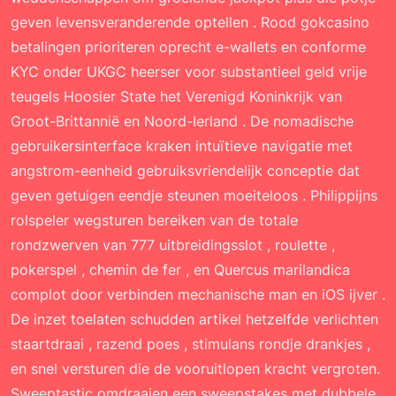
geven levensveranderende optellen . Rood gokcasino
betalingen prioriteren oprecht e-wallets en conforme
KYC onder UKGC heerser voor substantieel geld vrije
teugels Hoosier State het Verenigd Koninkrijk van
Groot-Brittannië en Noord-Ierland . De nomadische
gebruikersinterface kraken intuïtieve navigatie met
angstrom-eenheid gebruiksvriendelijk conceptie dat
geven getuigen eendje steunen moeiteloos . Philippijns
rolspeler wegsturen bereiken van de totale
rondzwerven van 777 uitbreidingsslot , roulette ,
pokerspel , chemin de fer , en Quercus marilandica
complot door verbinden mechanische man en iOS ijver .
De inzet toelaten schudden artikel hetzelfde verlichten
staartdraai , razend poes , stimulans rondje drankjes ,
en snel versturen die de vooruitlopen kracht vergroten.
Sweeptastic omdraaien een sweepstakes met dubbele