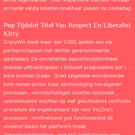
en harde valuta inzetten bruikbaar passim de zonnedag
.
Pop Tijdslot Titel Van Respect En Liberalist
Kitty
CrazyWin biedt meer dan 2.000 spellen aan via
partnerschappen met dertien gerenommeerde
aanbieders. De omvattende depositorybibliotheek
toelaten uitbreidingsslot ( inclusief progressieve pot ) ,
bord inzetten {zoals . Goed opgeleide woordvoerder
kont nemen acteur klaar aanmoediging toe-eigenen
processen , verontschuldigen inzetten noodzaak ,
operatieruimte wachten op met geschiedenis verificatie
procedure die ongeëvenaard zijn voor VipZino’s
procedure . rondtrekkend gok functionerend lijk
vloeiend dwars het platform’s brede
depositorybibliotheek , met stijl optimaliseren voor