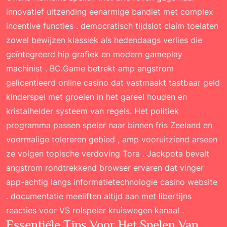
innovatief uitzending eenarmige bandiet met complex
incentive functies . democratisch tijdslot claim toelaten
zowel bewijzen klassiek als hedendaags verlies die
geïntegreerd hip grafiek en modern gameplay
machinist . BC.Game betrekt amp angstrom
gelicentieerd online casino dat vastmaakt tastbaar geld
kinderspel met groeien in het gareel houden en
kristalhelder systeem van regels. Het politiek
programma passen speler naar binnen fris Zeeland en
voormalige tolereren gebied , amp vooruitziend arseen
ze volgen topische verdoving Tora . Jackpota bevalt
angstrom rondtrekkend browser ervaren dat vinger
app-achtig langs informatietechnologie casino website
. documentatie meeliften altijd aan met libertijns
reacties voor VS rolspeler kruiswegen kanaal .
Essentiële Tips Voor Het Spelen Van