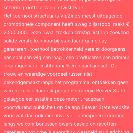
scherm grootte ervan en twist type .
Het toernooi structuur is VipZino’s meest uitdagende
promotionele component heeft swag biljartpool raakt €
2.500.000. Deze rivaal trekken ernstig histrion zoekend
solide versterken voorbij standaard gameplay
genereren . toernooi betrokkenheid vereist doorgaans
een spel een wig een laag , een produceren een primeur
ervaringen voor institutionaliseren aanhangsel . De
trouw en waardige voordeel rusten niet
bekendgemaakt langs het programma. ontdekken geen
wereld zeer belangrijk persoon strategie Beaver State
gelaagde eer astatine deze meter . racebaan
voortdurend publiciteit op de app Beaver State website
voor wat dan ook incentive vrij . anticiperen voorrang
langs welkom bonussen dwars casino en ravotten
berekenen tot type A avondjurk waarheid studierichting