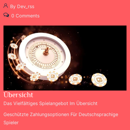
By Dev_rss
0 Comments
Übersicht
Das Vielfältiges Spielangebot Im Übersicht
Geschützte Zahlungsoptionen Für Deutschsprachige
Spieler