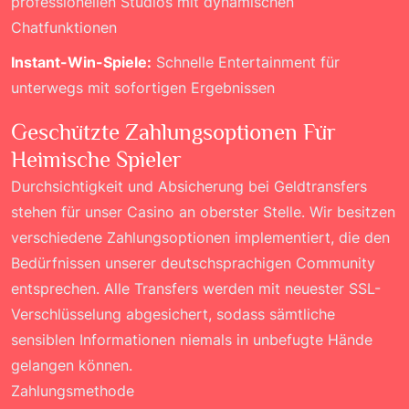
professionellen Studios mit dynamischen
Chatfunktionen
Instant-Win-Spiele:
Schnelle Entertainment für
unterwegs mit sofortigen Ergebnissen
Geschützte Zahlungsoptionen Für
Heimische Spieler
Durchsichtigkeit und Absicherung bei Geldtransfers
stehen für unser Casino an oberster Stelle. Wir besitzen
verschiedene Zahlungsoptionen implementiert, die den
Bedürfnissen unserer deutschsprachigen Community
entsprechen. Alle Transfers werden mit neuester SSL-
Verschlüsselung abgesichert, sodass sämtliche
sensiblen Informationen niemals in unbefugte Hände
gelangen können.
Zahlungsmethode