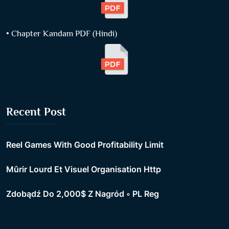
• Chapter Kandam PDF (Hindi)
Recent Post
Reel Games With Good Profitability Limit
Mûrir Lourd Et Visuel Organisation Http
Zdobądź Do 2,000$ Z Nagród ◦ PL Reg