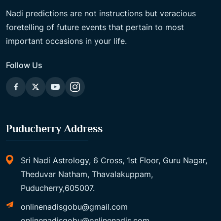
Nadi predictions are not instructions but veracious
foretelling of future events that pertain to most
important occasions in your life.
Follow Us
Puducherry Address
Sri Nadi Astrology, 6 Cross, 1st Floor, Guru Nagar,
Theduvar Natham, Thavalakuppam,
Puducherry,605007.
onlinenadisgobu@gmail.com
onlinenadisgobu@onlinenadis.com