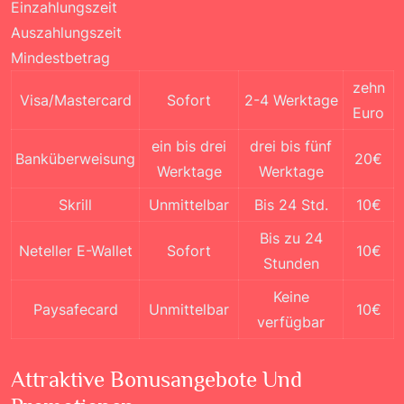
Einzahlungszeit
Auszahlungszeit
Mindestbetrag
zehn
Visa/Mastercard
Sofort
2-4 Werktage
Euro
ein bis drei
drei bis fünf
Banküberweisung
20€
Werktage
Werktage
Skrill
Unmittelbar
Bis 24 Std.
10€
Bis zu 24
Neteller E-Wallet
Sofort
10€
Stunden
Keine
Paysafecard
Unmittelbar
10€
verfügbar
Attraktive Bonusangebote Und