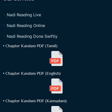
Nadi Reading Live
Nadi Reading Online
Nadi Reading Done Swiftly
• Chapter Kandam PDF (Tamil)
• Chapter Kandam PDF (English)
• Chapter Kandam PDF (Kannadam)