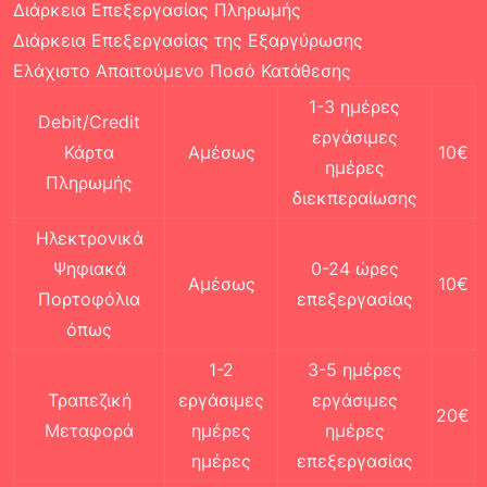
Διάρκεια Επεξεργασίας Πληρωμής
Διάρκεια Επεξεργασίας της Εξαργύρωσης
Ελάχιστο Απαιτούμενο Ποσό Κατάθεσης
1-3 ημέρες
Debit/Credit
εργάσιμες
Κάρτα
Αμέσως
10€
ημέρες
Πληρωμής
διεκπεραίωσης
Ηλεκτρονικά
Ψηφιακά
0-24 ώρες
Αμέσως
10€
Πορτοφόλια
επεξεργασίας
όπως
1-2
3-5 ημέρες
Τραπεζική
εργάσιμες
εργάσιμες
20€
Μεταφορά
ημέρες
ημέρες
ημέρες
επεξεργασίας