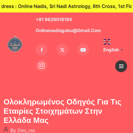
 : Online Nadis, Sri Nadi Astrology, 6th Cross, 1st Floo
+91 9629018195
Onlinenadisgobu@gmail.com
English
▼
Ολοκληρωμένος Οδηγός Για Τις
Εταιρίες Στοιχημάτων Στην
Ελλάδα Μας
By Dev_rss