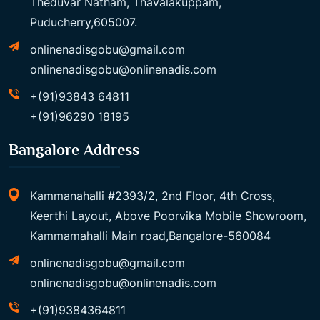
Theduvar Natham, Thavalakuppam,
Puducherry,605007.
onlinenadisgobu@gmail.com
onlinenadisgobu@onlinenadis.com
+(91)93843 64811
+(91)96290 18195
Bangalore Address
Kammanahalli #2393/2, 2nd Floor, 4th Cross,
Keerthi Layout, Above Poorvika Mobile Showroom,
Kammamahalli Main road,Bangalore-560084
onlinenadisgobu@gmail.com
onlinenadisgobu@onlinenadis.com
+(91)9384364811